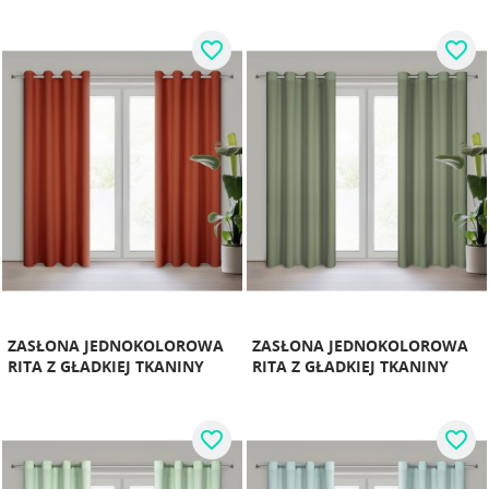
favorite_border
favorite_border
ZASŁONA JEDNOKOLOROWA
ZASŁONA JEDNOKOLOROWA
RITA Z GŁADKIEJ TKANINY
RITA Z GŁADKIEJ TKANINY
favorite_border
favorite_border