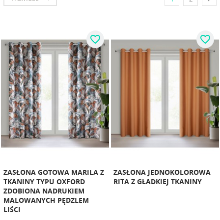
favorite_border
favorite_border
ZASŁONA GOTOWA MARILA Z
ZASŁONA JEDNOKOLOROWA
TKANINY TYPU OXFORD
RITA Z GŁADKIEJ TKANINY
ZDOBIONA NADRUKIEM
MALOWANYCH PĘDZLEM
LIŚCI