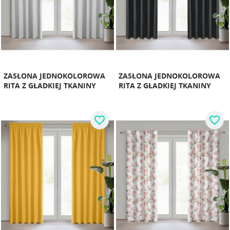
ZASŁONA JEDNOKOLOROWA
ZASŁONA JEDNOKOLOROWA
RITA Z GŁADKIEJ TKANINY
RITA Z GŁADKIEJ TKANINY
favorite_border
favorite_border