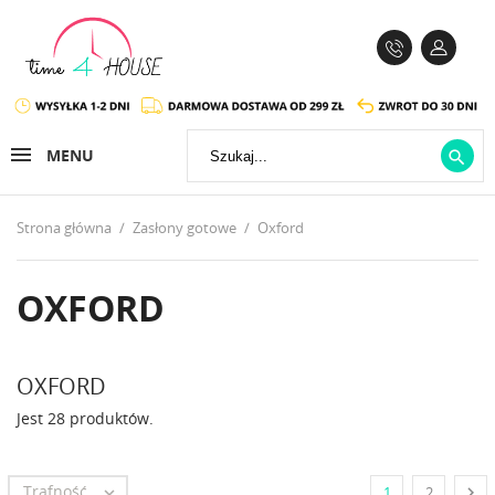
MENU

Strona główna
Zasłony gotowe
Oxford
OXFORD
OXFORD
Jest 28 produktów.
Trafność


1
2