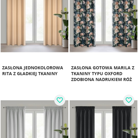
ZASŁONA JEDNOKOLOROWA
ZASŁONA GOTOWA MARILA Z
RITA Z GŁADKIEJ TKANINY
TKANINY TYPU OXFORD
ZDOBIONA NADRUKIEM RÓŻ
favorite_border
favorite_border