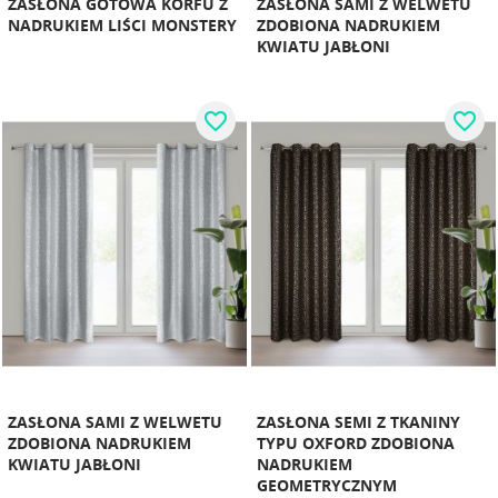
ZASŁONA GOTOWA KORFU Z
ZASŁONA SAMI Z WELWETU
NADRUKIEM LIŚCI MONSTERY
ZDOBIONA NADRUKIEM
KWIATU JABŁONI
favorite_border
favorite_border
ZASŁONA SAMI Z WELWETU
ZASŁONA SEMI Z TKANINY
ZDOBIONA NADRUKIEM
TYPU OXFORD ZDOBIONA
KWIATU JABŁONI
NADRUKIEM
GEOMETRYCZNYM