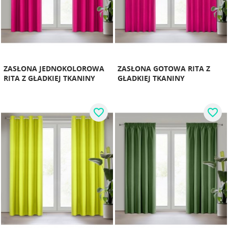
ZASŁONA JEDNOKOLOROWA
ZASŁONA GOTOWA RITA Z
RITA Z GŁADKIEJ TKANINY
GŁADKIEJ TKANINY
favorite_border
favorite_border