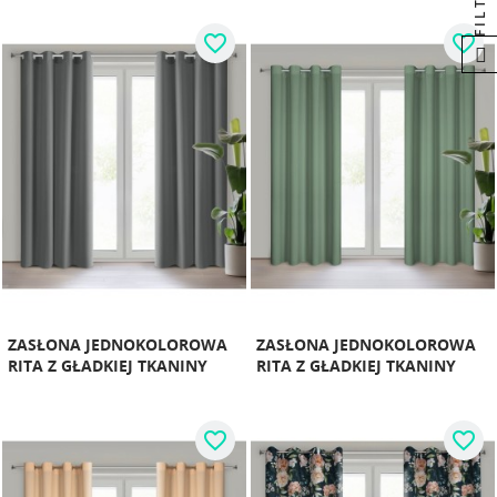
favorite_border
favorite_border
ZASŁONA JEDNOKOLOROWA
ZASŁONA JEDNOKOLOROWA
RITA Z GŁADKIEJ TKANINY
RITA Z GŁADKIEJ TKANINY
favorite_border
favorite_border