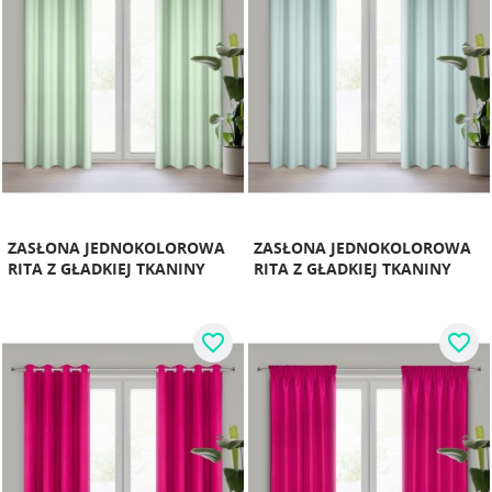
ZASŁONA JEDNOKOLOROWA
ZASŁONA JEDNOKOLOROWA
RITA Z GŁADKIEJ TKANINY
RITA Z GŁADKIEJ TKANINY
favorite_border
favorite_border