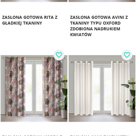
ZASŁONA GOTOWA RITA Z
ZASŁONA GOTOWA AVINI Z
GŁADKIEJ TKANINY
TKANINY TYPU OXFORD
ZDOBIONA NADRUKIEM
KWIATÓW
favorite_border
favorite_border