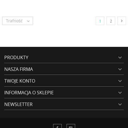
Trafność


1
2
PRODUKTY

NASZA FIRMA

TWOJE KONTO

INFORMACJA O SKLEPIE

NEWSLETTER
