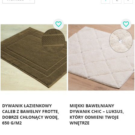
favorite_border
favorite_border
DYWANIK ŁAZIENKOWY
MIĘKKI BAWEŁNIANY
CALEB Z BAWEŁNY FROTTE,
DYWANIK CHIC – LUKSUS,
DOBRZE CHŁONĄCY WODĘ,
KTÓRY ODMIENI TWOJE
650 G/M2
WNĘTRZE