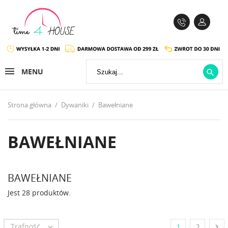
MENU

Strona główna
Dywaniki
Bawełniane
BAWEŁNIANE
BAWEŁNIANE
Jest 28 produktów.
Trafność


1
2