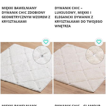
MIĘKKI BAWEŁNIANY
DYWANIK CHIC –
DYWANIK CHIC ZDOBIONY
LUKSUSOWY, MIĘKKI I
GEOMETRYCZNYM WZOREM Z
ELEGANCKI DYWANIK Z
KRYSZTAŁKAMI
KRYSZTAŁKAMI DO TWOJEGO
WNĘTRZA
favorite_border
favorite_border
MIĘKKI BAWEŁNIANY
DYWANIK CHIC – GLAMOUR,