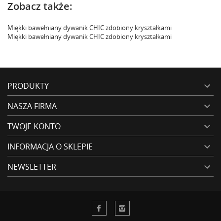
Zobacz także:
Miękki bawełniany dywanik CHIC zdobiony kryształkami
Miękki bawełniany dywanik CHIC zdobiony kryształkami
PRODUKTY

NASZA FIRMA

TWOJE KONTO

INFORMACJA O SKLEPIE

NEWSLETTER
