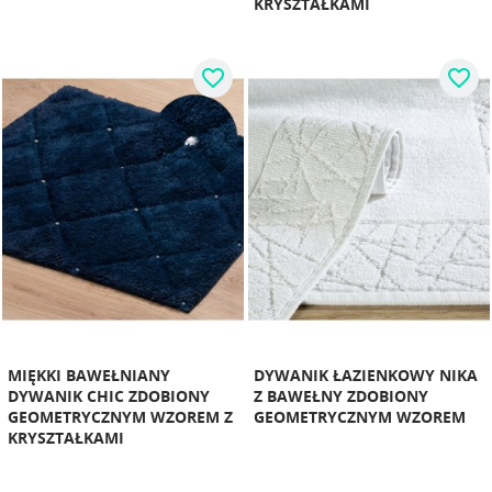
KRYSZTAŁKAMI
favorite_border
favorite_border
MIĘKKI BAWEŁNIANY
DYWANIK ŁAZIENKOWY NIKA
DYWANIK CHIC ZDOBIONY
Z BAWEŁNY ZDOBIONY
GEOMETRYCZNYM WZOREM Z
GEOMETRYCZNYM WZOREM
KRYSZTAŁKAMI