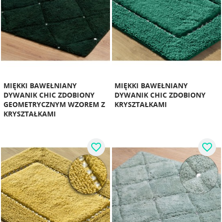
MIĘKKI BAWEŁNIANY
MIĘKKI BAWEŁNIANY
DYWANIK CHIC ZDOBIONY
DYWANIK CHIC ZDOBIONY
GEOMETRYCZNYM WZOREM Z
KRYSZTAŁKAMI
KRYSZTAŁKAMI
favorite_border
favorite_border