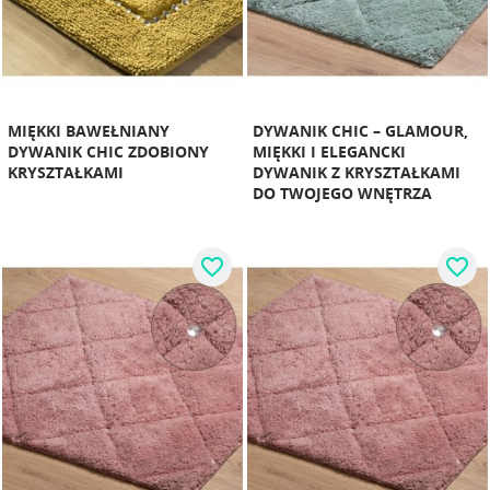
MIĘKKI BAWEŁNIANY
DYWANIK CHIC – GLAMOUR,
DYWANIK CHIC ZDOBIONY
MIĘKKI I ELEGANCKI
KRYSZTAŁKAMI
DYWANIK Z KRYSZTAŁKAMI
DO TWOJEGO WNĘTRZA
favorite_border
favorite_border