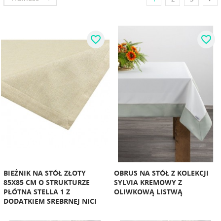
favorite_border
favorite_border
BIEŻNIK NA STÓŁ ZŁOTY
OBRUS NA STÓŁ Z KOLEKCJI
85X85 CM O STRUKTURZE
SYLVIA KREMOWY Z
PŁÓTNA STELLA 1 Z
OLIWKOWĄ LISTWĄ
DODATKIEM SREBRNEJ NICI