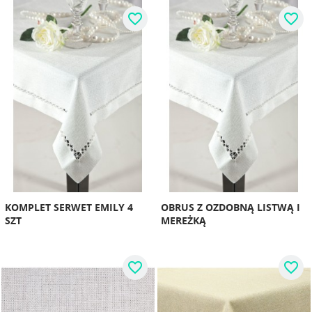
favorite_border
favorite_border
KOMPLET SERWET EMILY 4
OBRUS Z OZDOBNĄ LISTWĄ I
SZT
MEREŻKĄ
favorite_border
favorite_border