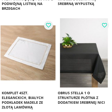
PODWÓJNĄ LISTWĄ NA
SREBRNĄ WYPUSTKĄ
BRZEGACH
favorite_border
favorite_border
KOMPLET 4SZT.
OBRUS STELLA 1 O
ELEGANCKICH, BIAŁYCH
STRUKTURZE PŁÓTNA Z
PODKŁADEK MADELE ZE
DODATKIEM SREBRNEJ NICI
ZŁOTĄ LAMÓWKĄ