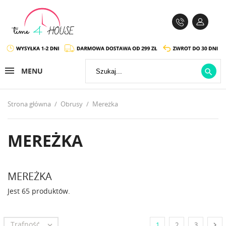
MENU

Strona główna
Obrusy
Mereżka
MEREŻKA
MEREŻKA
Jest 65 produktów.
Trafność


1
2
3