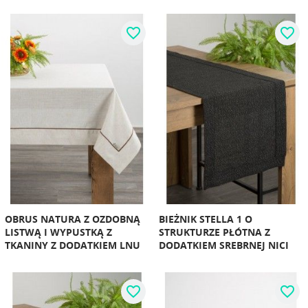
favorite_border
favorite_border
OBRUS NATURA Z OZDOBNĄ
BIEŻNIK STELLA 1 O
LISTWĄ I WYPUSTKĄ Z
STRUKTURZE PŁÓTNA Z
TKANINY Z DODATKIEM LNU
DODATKIEM SREBRNEJ NICI
favorite_border
favorite_border