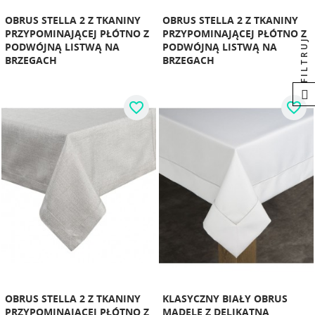
OBRUS STELLA 2 Z TKANINY
OBRUS STELLA 2 Z TKANINY
PRZYPOMINAJĄCEJ PŁÓTNO Z
PRZYPOMINAJĄCEJ PŁÓTNO Z
FILTRUJ
PODWÓJNĄ LISTWĄ NA
PODWÓJNĄ LISTWĄ NA
BRZEGACH
BRZEGACH
favorite_border
favorite_border
OBRUS STELLA 2 Z TKANINY
KLASYCZNY BIAŁY OBRUS
PRZYPOMINAJĄCEJ PŁÓTNO Z
MADELE Z DELIKATNĄ