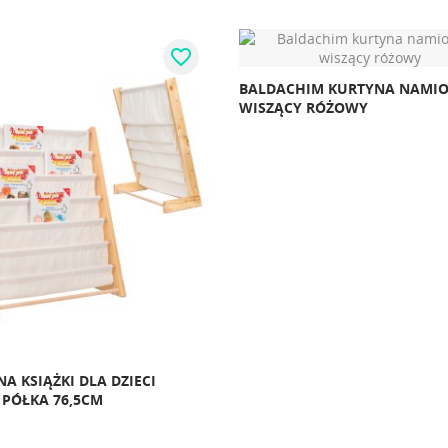
favorite_border
BALDACHIM KURTYNA NAMIOT
WISZĄCY RÓŻOWY
NA KSIĄŻKI DLA DZIECI
 PÓŁKA 76,5CM