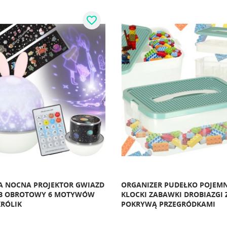
favorite_border
A NOCNA PROJEKTOR GWIAZD
ORGANIZER PUDEŁKO POJEMN
SB OBROTOWY 6 MOTYWÓW
KLOCKI ZABAWKI DROBIAZGI 
KRÓLIK
POKRYWĄ PRZEGRÓDKAMI