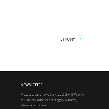
STRONY
1
NEWSLETTER
Możesz zrezygnować w każdej chwili. W tym
celu należy odnaleźć szczegóły w naszej
informacji prawnej.