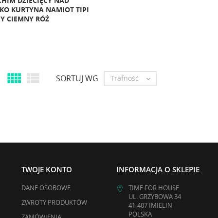
HIM DZIECIĘCY NAD
KO KURTYNA NAMIOT TIPI
Y CIEMNY RÓŻ


SORTUJ WG
Trafność

TWOJE KONTO
INFORMACJA O SKLEPIE
DANE OSOBOWE
TIME FOR HOUSE
UL. GRZYBOWA 34
ZWROTY PRODUKTÓW
41-407 IMIELIN
POLSKA
ZAMÓWIENIA