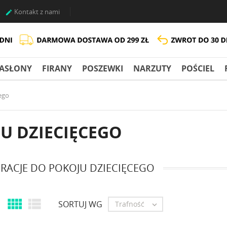
Kontakt z nami

ASŁONY
FIRANY
POSZEWKI
NARZUTY
POŚCIEL
ego
U DZIECIĘCEGO
RACJE DO POKOJU DZIECIĘCEGO


SORTUJ WG
Trafność
