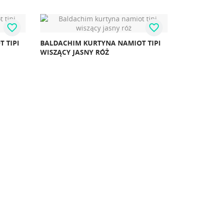
favorite_border
favorite_border
 TIPI
BALDACHIM KURTYNA NAMIOT TIPI
WISZĄCY JASNY RÓŻ