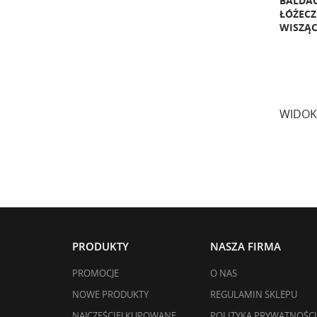
BALDAC
ŁÓŻECZ
WISZĄC
WIDOK
PRODUKTY
NASZA FIRMA
PROMOCJE
O NAS
NOWE PRODUKTY
REGULAMIN SKLEPU
NAJCZĘŚCIEJ KUPOWANE
POLITYKA PRYWATNOŚCI