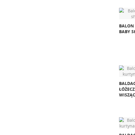
BALON 
BABY S
BALDAC
ŁÓŻECZ
WISZĄ