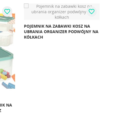
favorite_border
favorite_border
POJEMNIK NA ZABAWKI KOSZ NA
UBRANIA ORGANIZER PODWÓJNY NA
KÓŁKACH
IK NA
Z