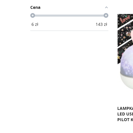
Cena
6
zł
143
zł
LAMPK
LED U
PILOT 