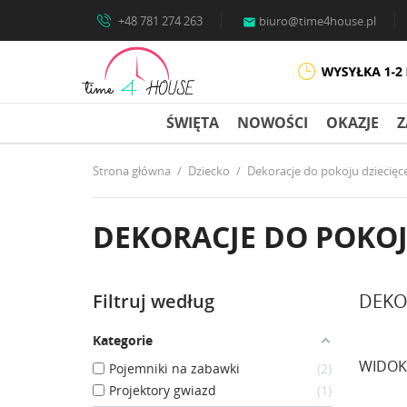
+48 781 274 263
biuro@time4house.pl

ŚWIĘTA
NOWOŚCI
OKAZJE
Z
Strona główna
Dziecko
Dekoracje do pokoju dziecięc
DEKORACJE DO POKOJ
Filtruj według
DEKO
Kategorie
WIDOK
Pojemniki na zabawki
2
Projektory gwiazd
1