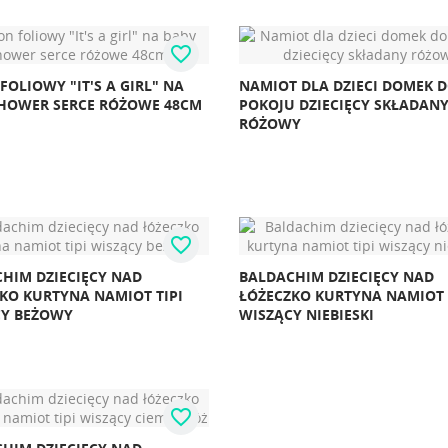
favorite_border
FOLIOWY "IT'S A GIRL" NA
NAMIOT DLA DZIECI DOMEK 
HOWER SERCE RÓŻOWE 48CM
POKOJU DZIECIĘCY SKŁADAN
RÓŻOWY
favorite_border
HIM DZIECIĘCY NAD
BALDACHIM DZIECIĘCY NAD
KO KURTYNA NAMIOT TIPI
ŁÓŻECZKO KURTYNA NAMIOT 
CY BEŻOWY
WISZĄCY NIEBIESKI
favorite_border