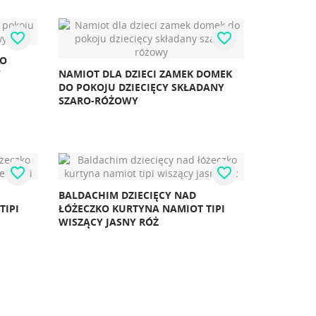
favorite_border
favorite_border
DO
Y
NAMIOT DLA DZIECI ZAMEK DOMEK
DO POKOJU DZIECIĘCY SKŁADANY
SZARO-RÓŻOWY
favorite_border
favorite_border
BALDACHIM DZIECIĘCY NAD
TIPI
ŁÓŻECZKO KURTYNA NAMIOT TIPI
WISZĄCY JASNY RÓŻ