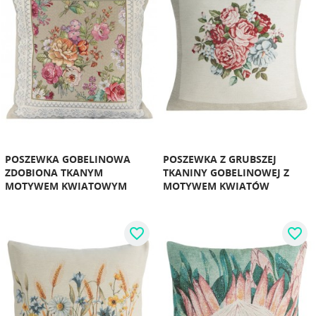
POSZEWKA GOBELINOWA
POSZEWKA Z GRUBSZEJ
ZDOBIONA TKANYM
TKANINY GOBELINOWEJ Z
MOTYWEM KWIATOWYM
MOTYWEM KWIATÓW
favorite_border
favorite_border