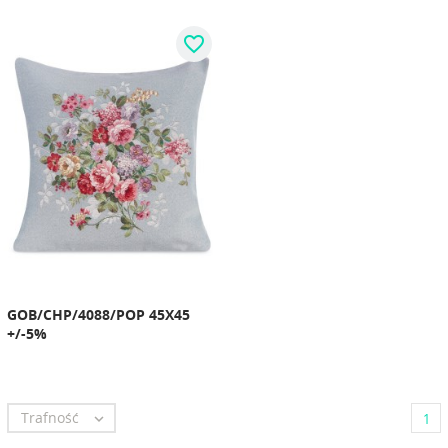
favorite_border
GOB/CHP/4088/POP 45X45
+/-5%
Trafność

1