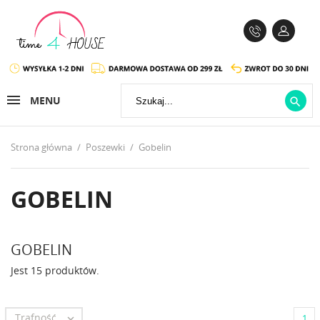
MENU

Strona główna
Poszewki
Gobelin
GOBELIN
GOBELIN
Jest 15 produktów.
Trafność

1