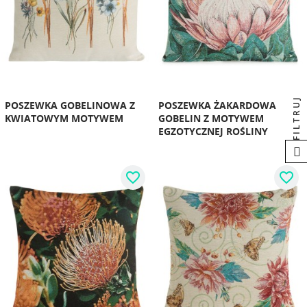
FILTRUJ
POSZEWKA GOBELINOWA Z
POSZEWKA ŻAKARDOWA
KWIATOWYM MOTYWEM
GOBELIN Z MOTYWEM
EGZOTYCZNEJ ROŚLINY
favorite_border
favorite_border