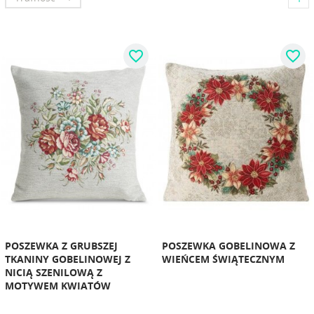
favorite_border
favorite_border
POSZEWKA Z GRUBSZEJ
POSZEWKA GOBELINOWA Z
TKANINY GOBELINOWEJ Z
WIEŃCEM ŚWIĄTECZNYM
NICIĄ SZENILOWĄ Z
MOTYWEM KWIATÓW