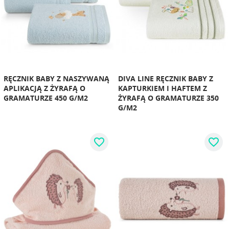
RĘCZNIK BABY Z NASZYWANĄ
DIVA LINE RĘCZNIK BABY Z
APLIKACJĄ Z ŻYRAFĄ O
KAPTURKIEM I HAFTEM Z
GRAMATURZE 450 G/M2
ŻYRAFĄ O GRAMATURZE 350
G/M2
favorite_border
favorite_border