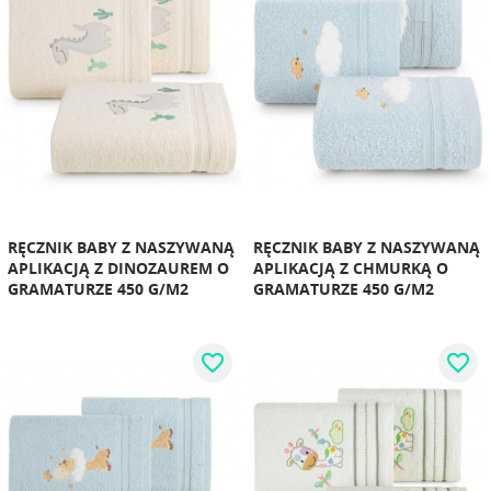
RĘCZNIK BABY Z NASZYWANĄ
RĘCZNIK BABY Z NASZYWANĄ
APLIKACJĄ Z DINOZAUREM O
APLIKACJĄ Z CHMURKĄ O
GRAMATURZE 450 G/M2
GRAMATURZE 450 G/M2
favorite_border
favorite_border