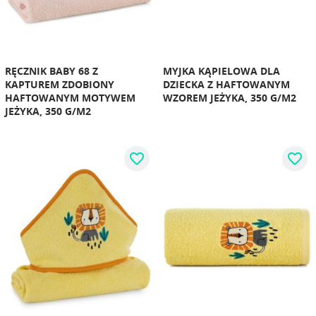
RĘCZNIK BABY 68 Z
MYJKA KĄPIELOWA DLA
KAPTUREM ZDOBIONY
DZIECKA Z HAFTOWANYM
HAFTOWANYM MOTYWEM
WZOREM JEŻYKA, 350 G/M2
JEŻYKA, 350 G/M2
favorite_border
favorite_border