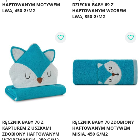
HAFTOWANYM MOTYWEM
DZIECKA BABY 69 Z
LWA, 450 G/M2
HAFTOWANYM WZOREM
LWA, 350 G/M2
favorite_border
favorite_border
RĘCZNIK BABY 70 Z
RĘCZNIK BABY 70 ZDOBIONY
KAPTUREM Z USZKAMI
HAFTOWANYM MOTYWEM
ZDOBIONY HAFTOWANYM
MISIA, 450 G/M2
WZOREM MISIA, 350 G/M2