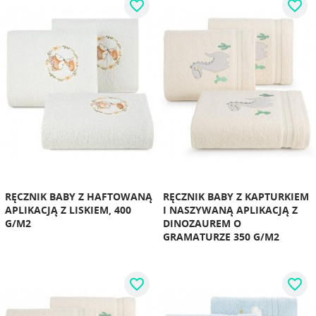
favorite_border
favorite_border
RĘCZNIK BABY Z HAFTOWANĄ
RĘCZNIK BABY Z KAPTURKIEM
APLIKACJĄ Z LISKIEM, 400
I NASZYWANĄ APLIKACJĄ Z
G/M2
DINOZAUREM O
GRAMATURZE 350 G/M2
favorite_border
favorite_border