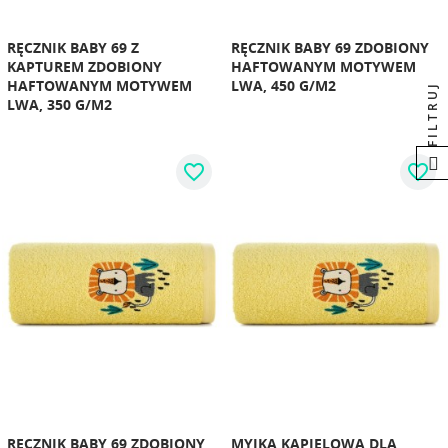
RĘCZNIK BABY 69 Z
RĘCZNIK BABY 69 ZDOBIONY
KAPTUREM ZDOBIONY
HAFTOWANYM MOTYWEM
HAFTOWANYM MOTYWEM
LWA, 450 G/M2
FILTRUJ
LWA, 350 G/M2
favorite_border
favorite_border
RĘCZNIK BABY 69 ZDOBIONY
MYJKA KĄPIELOWA DLA