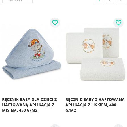
favorite_border
favorite_border
RĘCZNIK BABY DLA DZIECI Z
RĘCZNIK BABY Z HAFTOWANĄ
HAFTOWANĄ APLIKACJĄ Z
APLIKACJĄ Z LISKIEM, 400
MISIEM, 450 G/M2
G/M2