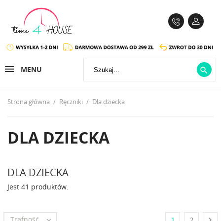
MENU

Strona główna
Ręczniki
Dla dziecka
DLA DZIECKA
DLA DZIECKA
Jest 41 produktów.
Trafność


1
2