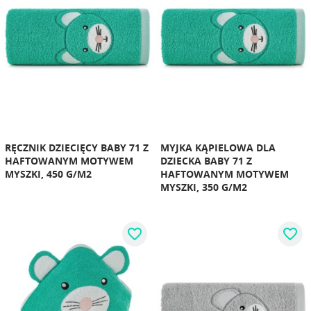
RĘCZNIK DZIECIĘCY BABY 71 Z
MYJKA KĄPIELOWA DLA
HAFTOWANYM MOTYWEM
DZIECKA BABY 71 Z
MYSZKI, 450 G/M2
HAFTOWANYM MOTYWEM
MYSZKI, 350 G/M2
favorite_border
favorite_border