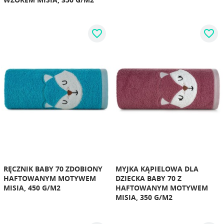
favorite_border
favorite_border
RĘCZNIK BABY 70 ZDOBIONY
MYJKA KĄPIELOWA DLA
HAFTOWANYM MOTYWEM
DZIECKA BABY 70 Z
MISIA, 450 G/M2
HAFTOWANYM MOTYWEM
MISIA, 350 G/M2