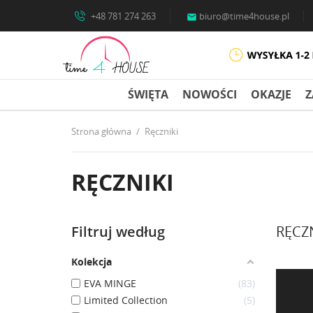
+48 781 274 263
biuro@time4house.pl

ŚWIĘTA
NOWOŚCI
OKAZJE
Z
Strona główna
Ręczniki
RĘCZNIKI
Filtruj według
RĘCZ
Kolekcja
EVA MINGE
83
Limited Collection
5