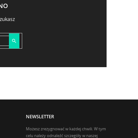
ONO
zukasz

NEWSLETTER
Możesz zrezygnować w każdej chwili. W tym
celu należy odnaleźć szczegóły w naszej