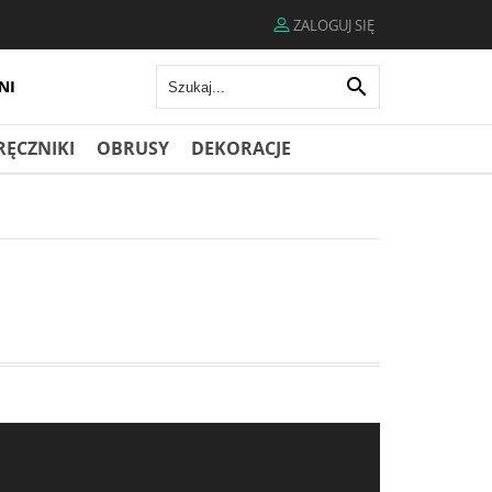
ZALOGUJ SIĘ

RĘCZNIKI
OBRUSY
DEKORACJE