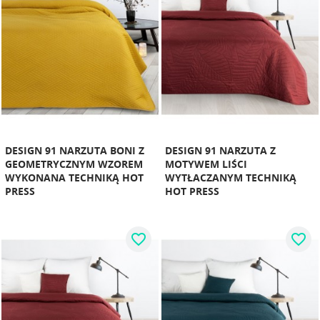
DESIGN 91 NARZUTA BONI Z
DESIGN 91 NARZUTA Z
GEOMETRYCZNYM WZOREM
MOTYWEM LIŚCI
WYKONANA TECHNIKĄ HOT
WYTŁACZANYM TECHNIKĄ
PRESS
HOT PRESS
favorite_border
favorite_border