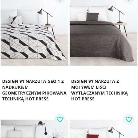
DESIGN 91 NARZUTA GEO 1 Z
DESIGN 91 NARZUTA Z
NADRUKIEM
MOTYWEM LIŚCI
GEOMETRYCZNYM PIKOWANA
WYTŁACZANYM TECHNIKĄ
TECHNIKĄ HOT PRESS
HOT PRESS
favorite_border
favorite_border