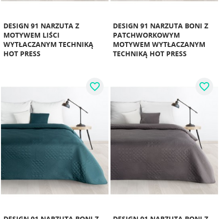
DESIGN 91 NARZUTA Z
DESIGN 91 NARZUTA BONI Z
MOTYWEM LIŚCI
PATCHWORKOWYM
WYTŁACZANYM TECHNIKĄ
MOTYWEM WYTŁACZANYM
HOT PRESS
TECHNIKĄ HOT PRESS
favorite_border
favorite_border
DESIGN 91 NARZUTA BONI Z
DESIGN 91 NARZUTA BONI Z