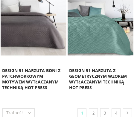
DESIGN 91 NARZUTA BONI Z
DESIGN 91 NARZUTA Z
PATCHWORKOWYM
GEOMETRYCZNYM WZOREM
MOTYWEM WYTŁACZANYM
WYTŁACZANYM TECHNIKĄ
TECHNIKĄ HOT PRESS
HOT PRESS
Trafność


1
2
3
4