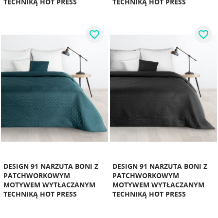
TECHNIKĄ HOT PRESS
TECHNIKĄ HOT PRESS
favorite_border
favorite_border
DESIGN 91 NARZUTA BONI Z
DESIGN 91 NARZUTA BONI Z
PATCHWORKOWYM
PATCHWORKOWYM
MOTYWEM WYTŁACZANYM
MOTYWEM WYTŁACZANYM
TECHNIKĄ HOT PRESS
TECHNIKĄ HOT PRESS