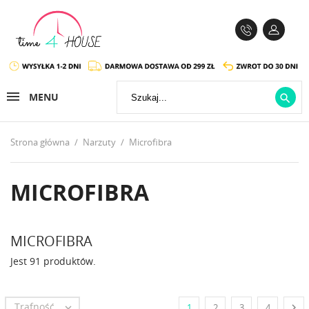
MENU

Strona główna
Narzuty
Microfibra
MICROFIBRA
MICROFIBRA
Jest 91 produktów.
Trafność


1
2
3
4