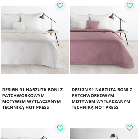
favorite_border
favorite_border
DESIGN 91 NARZUTA BONI Z
DESIGN 91 NARZUTA BONI Z
PATCHWORKOWYM
PATCHWORKOWYM
MOTYWEM WYTŁACZANYM
MOTYWEM WYTŁACZANYM
TECHNIKĄ HOT PRESS
TECHNIKĄ HOT PRESS
favorite_border
favorite_border