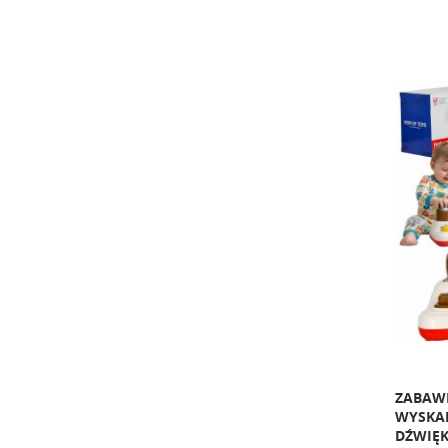
ZABAW
WYSKAK
DŹWIĘ