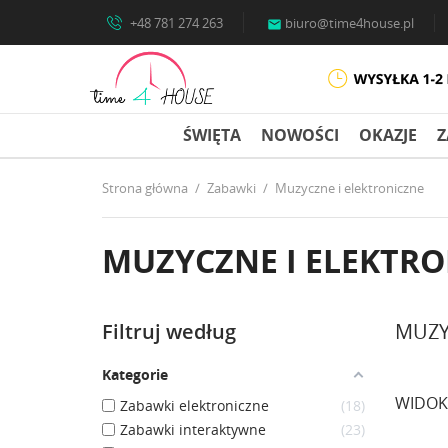
+48 781 274 263
biuro@time4house.pl

ŚWIĘTA
NOWOŚCI
OKAZJE
Z
Strona główna
Zabawki
Muzyczne i elektroniczne
MUZYCZNE I ELEKTR
Filtruj według
MUZY
Kategorie
WIDOK
Zabawki elektroniczne
18
Zabawki interaktywne
23