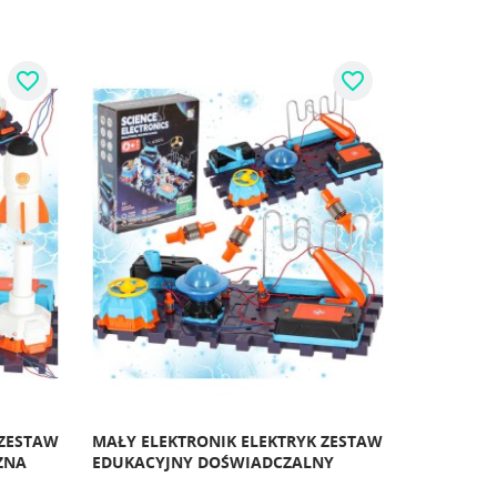
favorite_border
favorite_border
 ZESTAW
MAŁY ELEKTRONIK ELEKTRYK ZESTAW
ZNA
EDUKACYJNY DOŚWIADCZALNY