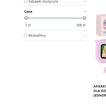
Zabawki muzyczne
4
Cena
7
zł
208
zł
Bestsellery
1
APARA
DLA DZ
JEDNOR