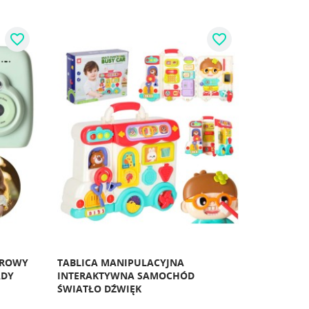
favorite_border
favorite_border
FROWY
TABLICA MANIPULACYJNA
ADY
INTERAKTYWNA SAMOCHÓD
ŚWIATŁO DŹWIĘK