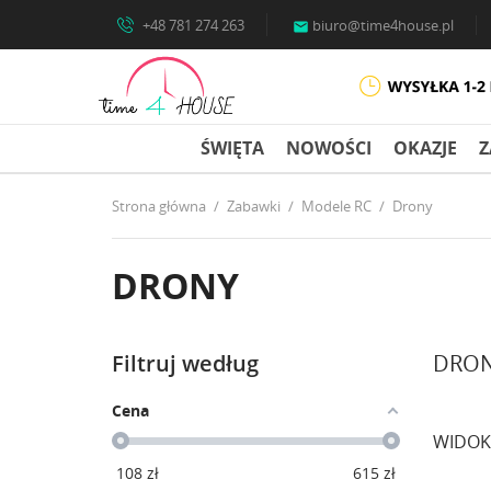
+48 781 274 263
biuro@time4house.pl

ŚWIĘTA
NOWOŚCI
OKAZJE
Z
Strona główna
Zabawki
Modele RC
Drony
DRONY
Filtruj według
DRO
Cena
WIDOK
108
zł
615
zł