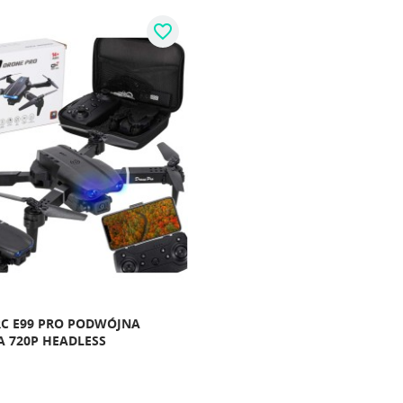
favorite_border
C E99 PRO PODWÓJNA
 720P HEADLESS