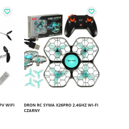
favorite_border
favorite_border
PV WIFI
DRON RC SYMA X26PRO 2.4GHZ WI-FI
CZARNY