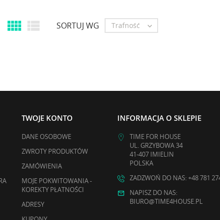


SORTUJ WG
Trafność

TWOJE KONTO
INFORMACJA O SKLEPIE
DANE OSOBOWE
TIME FOR HOUSE
UL. GRZYBOWA 34
ZWROTY PRODUKTÓW
41-407 IMIELIN
POLSKA
ZAMÓWIENIA
ZADZWOŃ DO NAS: +48 781 27
RA
MOJE POKWITOWANIA -
KOREKTY PŁATNOŚCI
NAPISZ DO NAS:
BIURO@TIME4HOUSE.PL
ADRESY
KUPONY