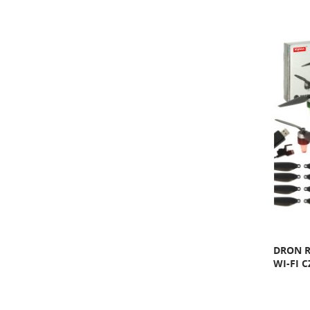
DRON R
WI-FI 