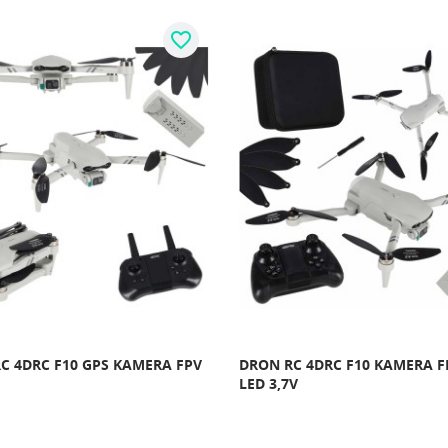
favorite_border
C 4DRC F10 GPS KAMERA FPV
DRON RC 4DRC F10 KAMERA F
LED 3,7V