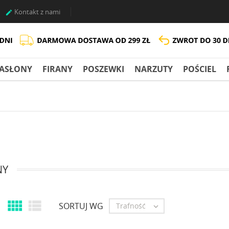
Kontakt z nami

ASŁONY
FIRANY
POSZEWKI
NARZUTY
POŚCIEL
NY


SORTUJ WG
Trafność
