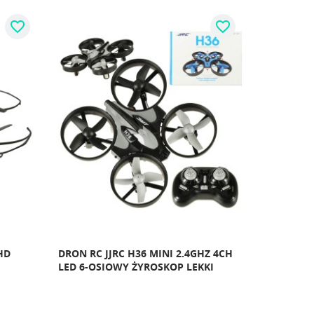
favorite_border
favorite_border
HD
DRON RC JJRC H36 MINI 2.4GHZ 4CH
LED 6-OSIOWY ŻYROSKOP LEKKI