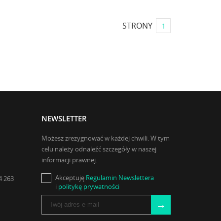
STRONY
1
NEWSLETTER
Możesz zrezygnować w każdej chwili. W tym
celu należy odnaleźć szczegóły w naszej
informacji prawnej.
Akceptuję
Regulamin Newslettera
4 263
i
politykę prywatności