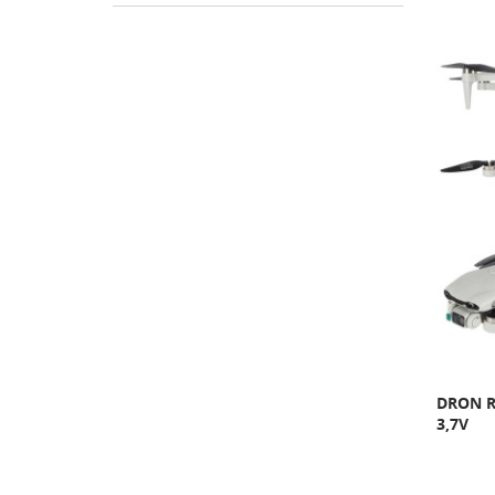
DRON R
3,7V