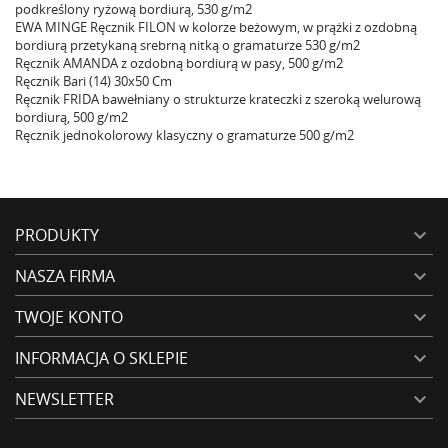
podkreślony ryżową bordiurą, 530 g/m2
EWA MINGE Ręcznik FILON w kolorze beżowym, w prążki z ozdobną
bordiurą przetykaną srebrną nitką o gramaturze 530 g/m2
Ręcznik AMANDA z ozdobną bordiurą w pasy, 500 g/m2
Ręcznik Bari (14) 30x50 Cm
Ręcznik FRIDA bawełniany o strukturze krateczki z szeroką welurową
bordiurą, 500 g/m2
Ręcznik jednokolorowy klasyczny o gramaturze 500 g/m2
PRODUKTY

NASZA FIRMA

TWOJE KONTO

INFORMACJA O SKLEPIE

NEWSLETTER
