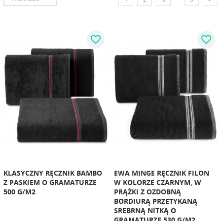
favorite_border
favorite_border
KLASYCZNY RĘCZNIK BAMBO
EWA MINGE RĘCZNIK FILON
Z PASKIEM O GRAMATURZE
W KOLORZE CZARNYM, W
500 G/M2
PRĄŻKI Z OZDOBNĄ
BORDIURĄ PRZETYKANĄ
SREBRNĄ NITKĄ O
GRAMATURZE 530 G/M2