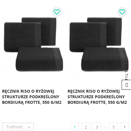
favorite_border
favorite_border
FILTRUJ
RĘCZNIK RISO O RYŻOWEJ
RĘCZNIK RISO O RYŻOWEJ
STRUKTURZE PODKREŚLONY
STRUKTURZE PODKREŚLONY
BORDIURĄ FROTTE, 550 G/M2
BORDIURĄ FROTTE, 550 G/M2
…
Trafność


1
2
3
5