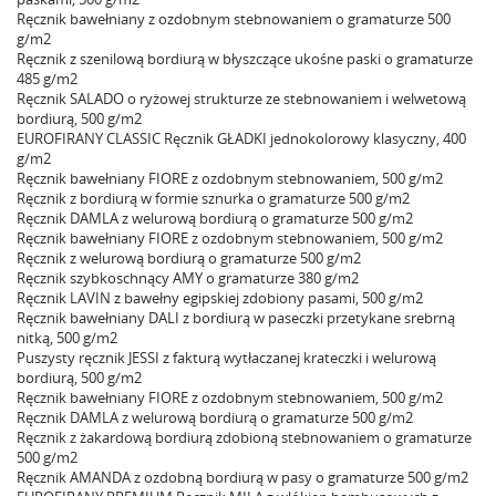
Ręcznik bawełniany z ozdobnym stebnowaniem o gramaturze 500
g/m2
Ręcznik z szenilową bordiurą w błyszczące ukośne paski o gramaturze
485 g/m2
Ręcznik SALADO o ryżowej strukturze ze stebnowaniem i welwetową
bordiurą, 500 g/m2
EUROFIRANY CLASSIC Ręcznik GŁADKI jednokolorowy klasyczny, 400
g/m2
Ręcznik bawełniany FIORE z ozdobnym stebnowaniem, 500 g/m2
Ręcznik z bordiurą w formie sznurka o gramaturze 500 g/m2
Ręcznik DAMLA z welurową bordiurą o gramaturze 500 g/m2
Ręcznik bawełniany FIORE z ozdobnym stebnowaniem, 500 g/m2
Ręcznik z welurową bordiurą o gramaturze 500 g/m2
Ręcznik szybkoschnący AMY o gramaturze 380 g/m2
Ręcznik LAVIN z bawełny egipskiej zdobiony pasami, 500 g/m2
Ręcznik bawełniany DALI z bordiurą w paseczki przetykane srebrną
nitką, 500 g/m2
Puszysty ręcznik JESSI z fakturą wytłaczanej krateczki i welurową
bordiurą, 500 g/m2
Ręcznik bawełniany FIORE z ozdobnym stebnowaniem, 500 g/m2
Ręcznik DAMLA z welurową bordiurą o gramaturze 500 g/m2
Ręcznik z żakardową bordiurą zdobioną stebnowaniem o gramaturze
500 g/m2
Ręcznik AMANDA z ozdobną bordiurą w pasy o gramaturze 500 g/m2