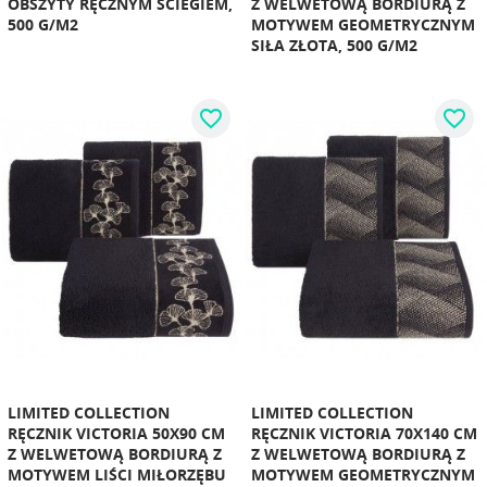
OBSZYTY RĘCZNYM ŚCIEGIEM,
Z WELWETOWĄ BORDIURĄ Z
500 G/M2
MOTYWEM GEOMETRYCZNYM
SIŁA ZŁOTA, 500 G/M2
favorite_border
favorite_border
LIMITED COLLECTION
LIMITED COLLECTION
RĘCZNIK VICTORIA 50X90 CM
RĘCZNIK VICTORIA 70X140 CM
Z WELWETOWĄ BORDIURĄ Z
Z WELWETOWĄ BORDIURĄ Z
MOTYWEM LIŚCI MIŁORZĘBU
MOTYWEM GEOMETRYCZNYM