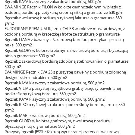
Ręcznik KAYA klasyczny z żakardową bordiurą, 500 g/m2
EWA MINGE Ręcznik FILON w kolorze ciemnozielonym, w prążki z
ozdobną bordiurą przetykaną srebrną nitką o gramaturze 530 g/m
Ręcznik z welurową bordiurą o ryżowej fakturze o gramaturze 550
g/m2
EUROFIRANY PREMIUM Ręcznik CALEB w kolorze musztardowym, z
ozdobną bordiurą w krateczkę i frotte ze strukturą o gramaturze
Ręcznik LIANA z bawełny z żakardową bordiurą przetykaną złocistą
nitką, 500 g/m2
Ręcznik GLORY w kolorze srebrnym, z welurową bordiurą i błyszczącą
nicią o gramaturze 500 g/m2
Ręcznik z żakardową bordiurą zdobioną stebnowaniem o gramaturze
500 g/m2
EVA MINGE Ręcznik EVA 23 z puszystej bawełny z bordiurą zdobioną
designerskim nadrukiem, 500 g/m2
Ręcznik KAYA klasyczny z żakardową bordiurą, 500 g/m2
Ręcznik VILIA z puszystej i wyjątkowo grubej przędzy bawełnianej
podkreślony ryżową bordiurą, 530 g/m2
Ręcznik KAYA klasyczny z żakardową bordiurą, 500 g/m2
Ręcznik RISO o ryżowej strukturze podkreślony bordiurą frotte, 550
g/m2
Ręcznik MARI z welurową bordiurą, 500 g/m2
Ręcznik GLORY w kolorze grafitowym, z welurową bordiurą i
błyszczącą nicią o gramaturze 500 g/m2
Puszysty ręcznik JESSI z fakturą wytłaczanej krateczki i welurową