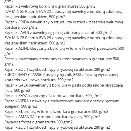
g/m2
Ręcznik z welurową bordiurą o gramaturze 500 g/m2
EVA MINGE Ręcznik EVA 22 z puszystej bawełny z bordiurą zdobioną
designerskim nadrukiem, 500 g/m2
Ręcznik FRIDA bawełniany o strukturze krateczki z szeroką welurową
bordiurą, 500 g/m2
Ręcznik LAVIN z bawełny egipskiej zdobiony pasami, 500 g/m2
EVA MINGE Ręcznik EVA 23 z puszystej bawełny z bordiurą zdobioną
designerskim nadrukiem, 500 g/m2
Ręcznik ALINE klasyczny z bordiurą w formie tkanych paseczków, 500
g/m2
Ręcznik bawełniany z ozdobnym stebnowaniem o gramaturze 500
g/m2
Ręcznik ZOE 1 szybkoschnący o ryżowej strukturze, 280 g/m2
EUROFIRANY CLASSIC Puszysty ręcznik JESSI z fakturą wytłaczanej
krateczki i welurową bordiurą, 500 g/m2
Ręcznik GALA bawełniany z bordiurą w paski podkreślone błyszczącą
nicią, 500 g/m2
Ręcznik KAYA klasyczny z żakardową bordiurą, 500 g/m2
Ręcznik VIERA z bawełny z melanżowym paskiem obszyty ręcznym
ściegiem, 500 g/m2
Ręcznik z bordiurą w formie sznurka o gramaturze 500 g/m2
Ręcznik AMANDA z ozdobną bordiurą w pasy, 500 g/m2
Rękawica frotte o gramaturze 500 g/m2
Ręcznik ZOE 1 szybkoschnący o ryżowej strukturze, 280 g/m2