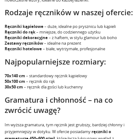
Rodzaje ręczników w naszej ofercie:
Ręczniki kąpielowe
– duże, idealne po prysznicu lub kąpieli
Ręczniki do rąk
– mniejsze, do codziennego użytku
Ręczniki dekoracyjne
– z haftem, w stylu glamour lub boho
Zestawy ręczników
– idealne na prezent
Ręczniki hotelowe
– białe, wytrzymałe, profesjonalne
Najpopularniejsze rozmiary:
70x140 cm
– standardowy ręcznik kąpielowy
50x100 cm
– ręcznik do rąk
30x50 cm
– ręcznik dla gości lub kuchenny
Gramatura i chłonność – na co
zwrócić uwagę?
Im wyższa gramatura, tym ręcznik jest grubszy, bardziej chłonny i
przyjemniejszy w dotyku. W ofercie posiadamy
ręczniki o
gramaturze 450–600 g/m²
, które łączą luksusowy wygląd z