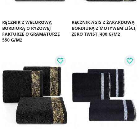
RĘCZNIK Z WELUROWĄ
RĘCZNIK AGIS Z ŻAKARDOWĄ
BORDIURĄ O RYŻOWEJ
BORDIURĄ Z MOTYWEM LIŚCI,
FAKTURZE O GRAMATURZE
ZERO TWIST, 400 G/M2
550 G/M2
favorite_border
favorite_border