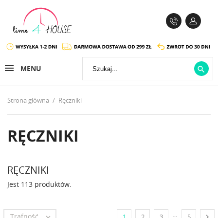
MENU

Strona główna
Ręczniki
RĘCZNIKI
RĘCZNIKI
Jest 113 produktów.
…
Trafność


1
2
3
5