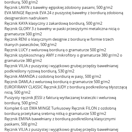
bordiurą, 500 g/m2
Ręcznik LAVIN z bawełny egipskiej zdobiony pasami, 500 g/m2
EVA MINGE Ręcznik EVA 24 z puszystej bawełny z bordiurą zdobioną
designerskim nadrukiem
Ręcznik KAYA klasyczny z żakardową bordiurą, 500 g/m2
Ręcznik GLORY 3 z bawełny w paski przeszytymi metaliczna nicią o
gramaturze 500 g/m2
Ręcznik RENI o klasycznym designie z bordiurą w formie trzech
tkanych paseczków, 500 g/m2
Ręcznik LUCY z welurową bordiurą o gramaturze 500 g/m2
Ręcznik szybkoschnący AMY z mikrofibry o gramaturze 380 gr/m2 o
gramaturze 380 g/m2
Ręcznik VILIA z puszystej i wyjątkowo grubej przędzy bawełnianej
podkreślony ryżową bordiurą, 530 g/m2
Ręcznik AMANDA z ozdobną bordiurą w pasy, 500 g/m2
Ręcznik DAMLA z welurową bordiurą o gramaturze 500 g/m2
EUROFIRANY CLASSIC Ręcznik JUDY z bordiurą podkreśloną błyszczącą
nicią, 500 g/m2
Puszysty ręcznik JESSI z fakturą wytłaczanej krateczki i welurową
bordiurą, 500 g/m2
Komplet 6 szt EWA MINGE Turkusowy Ręcznik FILON z ozdobną
bordiurą przetykaną srebrną nitką o gramaturze 530 g/m2
Ręcznik EMINA bawełniany z bordiurą podkreśloną klasycznymi
paskami, 500 g/m2
Ręcznik VILIA z puszystej i wyjątkowo grubej przędzy bawełnianej