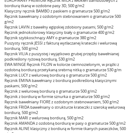
EUROFIRANY PREMIUM Ręcznik MILA z włókien bambusowych z
bordiurą tkaną w ozdobne pasy 3D, 500 g/m2
Klasyczny ręcznik BAMBO z paskiem o gramaturze 500 g/m2
Ręcznik bawełniany z ozdobnym stebnowaniem o gramaturze 500
g/m2
Ręcznik LAVIN z bawełny egipskiej zdobiony pasami, 500 g/m2
Ręcznik jednokolorowy klasyczny biały o gramaturze 400 g/m2
Ręcznik szybkoschnący AMY o gramaturze 380 g/m2
Puszysty ręcznik JESSI z fakturą wytłaczanej krateczki i welurową
bordiurą, 500 g/m2
Ręcznik VILIA z puszystej i wyjątkowo grubej przędzy bawełnianej
podkreślony ryżową bordiurą, 530 g/m2
EWA MINGE Ręcznik FILON w kolorze ciemnozielonym, w prążki z
ozdobną bordiurą przetykaną srebrną nitką o gramaturze 530 g/m
Ręcznik LUCY z welurową bordiurą o gramaturze 500 g/m2
Ręcznik EMINA bawełniany z bordiurą podkreśloną klasycznymi
paskami, 500 g/m2
Ręcznik z welurową bordiurą o gramaturze 500 g/m2
Ręcznik z bordiurą w formie sznurka o gramaturze 500 g/m2
Ręcznik bawełniany FIORE z ozdobnym stebnowaniem, 500 g/m2
Ręcznik FRIDA bawełniany o strukturze krateczki z szeroką welurową
bordiurą, 500 g/m2
Ręcznik MARI z welurową bordiurą, 500 g/m2
Ręcznik AMANDA z ozdobną bordiurą w pasy o gramaturze 500 g/m2
Ręcznik ALINE klasyczny z bordiurą w formie tkanych paseczków, 500