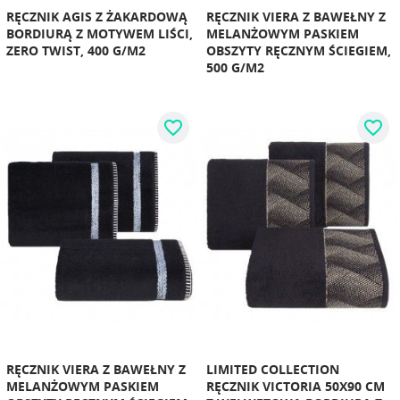
RĘCZNIK AGIS Z ŻAKARDOWĄ
RĘCZNIK VIERA Z BAWEŁNY Z
BORDIURĄ Z MOTYWEM LIŚCI,
MELANŻOWYM PASKIEM
ZERO TWIST, 400 G/M2
OBSZYTY RĘCZNYM ŚCIEGIEM,
500 G/M2
favorite_border
favorite_border
RĘCZNIK VIERA Z BAWEŁNY Z
LIMITED COLLECTION
MELANŻOWYM PASKIEM
RĘCZNIK VICTORIA 50X90 CM