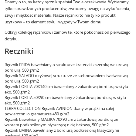
Dbamy o to, by każdy ręcznik spełniał Twoje oczekiwania. Wybieramy
tylko sprawdzonych producentów, zwracamy uwagę na wykończenia,
szwy i miękkość materiału. Nasze ręczniki to nie tylko produkt
użytkowy – to element stylu i wygody w Twoim domu.
Odkryj kolekcję ręczników
i zamów te, które pokochasz od pierwszego
dotyku.
Reczniki
Ręcznik FRIDA bawełniany o strukturze krateczki z szeroką welurową
bordiurą, 500 g/m2
Ręcznik SALADO o ryżowej strukturze ze stebnowaniem i welwetową
bordiurą, 500 g/m2
Ręcznik LORITA 70X140 cm bawełniany z żakardową bordiurą w stylu
eko, 500 g/m2
Ręcznik LORITA 50X90 cm bawełniany z żakardową bordiurą w stylu
eko, 500 g/m2
TERRA COLLECTION Ręcznik AVINION tkany w prążki na całej
powierzchni o gramaturze 480 g/m2
Ręcznik bawełniany MALIKA 70X90 cm z żakardową bordiurą ze
wzorem podkreślonym błyszczącą nicią beżowy, 500 g/m2
Ręcznik EMINA bawełniany z bordiurą podkreśloną klasycznymi
paskami, 500 g/m2