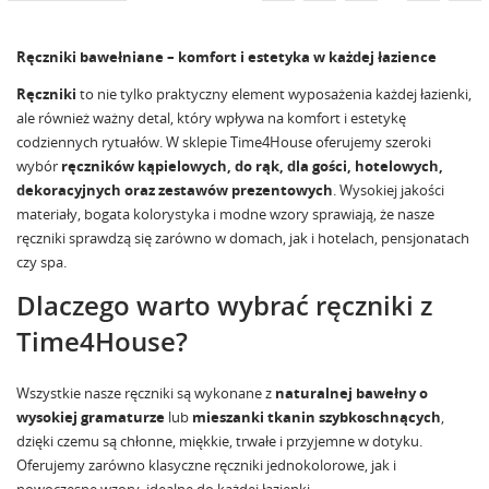
Ręczniki bawełniane – komfort i estetyka w każdej łazience
Ręczniki
to nie tylko praktyczny element wyposażenia każdej łazienki,
ale również ważny detal, który wpływa na komfort i estetykę
codziennych rytuałów. W sklepie Time4House oferujemy szeroki
wybór
ręczników kąpielowych, do rąk, dla gości, hotelowych,
dekoracyjnych oraz zestawów prezentowych
. Wysokiej jakości
materiały, bogata kolorystyka i modne wzory sprawiają, że nasze
ręczniki sprawdzą się zarówno w domach, jak i hotelach, pensjonatach
czy spa.
Dlaczego warto wybrać ręczniki z
Time4House?
Wszystkie nasze ręczniki są wykonane z
naturalnej bawełny o
wysokiej gramaturze
lub
mieszanki tkanin szybkoschnących
,
dzięki czemu są chłonne, miękkie, trwałe i przyjemne w dotyku.
Oferujemy zarówno klasyczne ręczniki jednokolorowe, jak i
nowoczesne wzory, idealne do każdej łazienki.