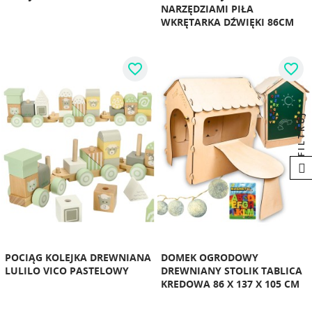
NARZĘDZIAMI PIŁA
WKRĘTARKA DŹWIĘKI 86CM
favorite_border
favorite_border
FILTRUJ
POCIĄG KOLEJKA DREWNIANA
DOMEK OGRODOWY
LULILO VICO PASTELOWY
DREWNIANY STOLIK TABLICA
KREDOWA 86 X 137 X 105 CM