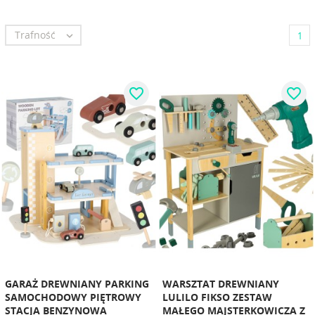
Trafność

1
favorite_border
favorite_border
GARAŻ DREWNIANY PARKING
WARSZTAT DREWNIANY
SAMOCHODOWY PIĘTROWY
LULILO FIKSO ZESTAW
STACJA BENZYNOWA
MAŁEGO MAJSTERKOWICZA Z