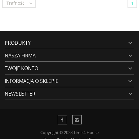
Trafność

1
PRODUKTY

NASZA FIRMA

TWOJE KONTO

INFORMACJA O SKLEPIE

NEWSLETTER

Copyright © 2023 Time 4 House