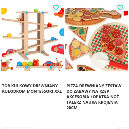
favorite_border
favorite_border
TOR KULKOWY DREWNIANY
PIZZA DREWNIANY ZESTAW
KULODROM MONTESSORI XXL
DO ZABAWY NA RZEP
AKCESORIA ŁOPATKA NÓŻ
TALERZ NAUKA KROJENIA
20CM