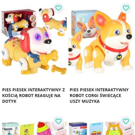
favorite_border
favorite_border
PIES PIESEK INTERAKTYWNY Z
PIES PIESEK INTERAKTYWNY
KOŚCIĄ ROBOT REAGUJE NA
ROBOT CORGI ŚWIECĄCE
DOTYK
USZY MUZYKA
favorite_border
favorite_border