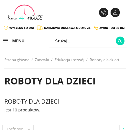
MENU

Strona główna
Zabawki
Edukacja i rozwój
Roboty dla dzieci
ROBOTY DLA DZIECI
ROBOTY DLA DZIECI
Jest 10 produktów.
Trafność

1