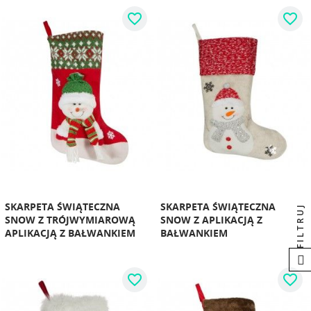
favorite_border
favorite_border
SKARPETA ŚWIĄTECZNA
SKARPETA ŚWIĄTECZNA
FILTRUJ
SNOW Z TRÓJWYMIAROWĄ
SNOW Z APLIKACJĄ Z
APLIKACJĄ Z BAŁWANKIEM
BAŁWANKIEM
favorite_border
favorite_border