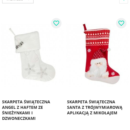
favorite_border
favorite_border
SKARPETA ŚWIĄTECZNA
SKARPETA ŚWIĄTECZNA
ANGEL Z HAFTEM ZE
SANTA Z TRÓJWYMIAROWĄ
ŚNIEŻYNKAMI I
APLIKACJĄ Z MIKOŁAJEM
DZWONECZKAMI