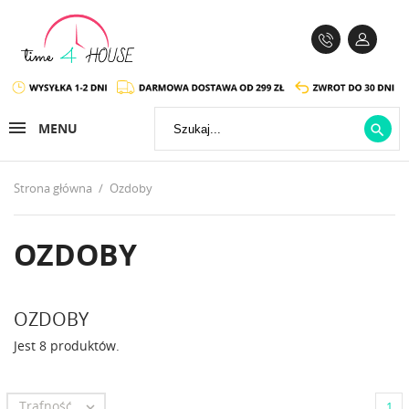
MENU

Strona główna
Ozdoby
OZDOBY
OZDOBY
Jest 8 produktów.
Trafność

1