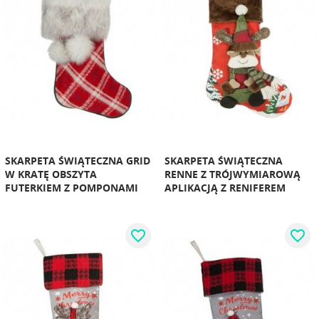
SKARPETA ŚWIĄTECZNA GRID
SKARPETA ŚWIĄTECZNA
W KRATĘ OBSZYTA
RENNE Z TRÓJWYMIAROWĄ
FUTERKIEM Z POMPONAMI
APLIKACJĄ Z RENIFEREM
favorite_border
favorite_border