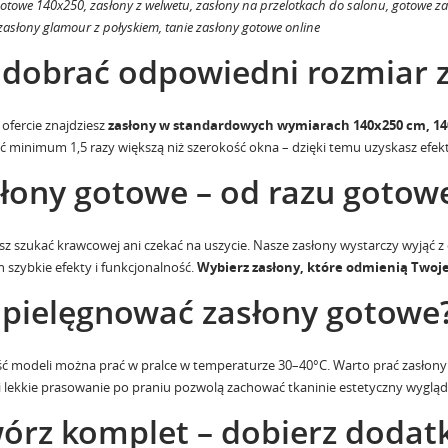
otowe 140x250, zasłony z welwetu, zasłony na przelotkach do salonu, gotowe za
 zasłony glamour z połyskiem, tanie zasłony gotowe online
 dobrać odpowiedni rozmiar 
 ofercie znajdziesz
zasłony w standardowych wymiarach 140x250 cm, 14
ć minimum 1,5 razy większą niż szerokość okna – dzięki temu uzyskasz efekt
łony gotowe – od razu gotowe
sz szukać krawcowej ani czekać na uszycie. Nasze zasłony wystarczy wyjąć z 
h szybkie efekty i funkcjonalność.
Wybierz zasłony, które odmienią Twoje
 pielęgnować zasłony gotowe
ć modeli można prać w pralce w temperaturze 30–40°C. Warto prać zasłon
 i lekkie prasowanie po praniu pozwolą zachować tkaninie estetyczny wygląd 
órz komplet – dobierz dodatk