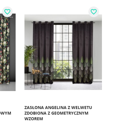
favorite_border
favorite_border
ZASŁONA ANGELINA Z WELWETU
OWYM
ZDOBIONA Z GEOMETRYCZNYM
WZOREM