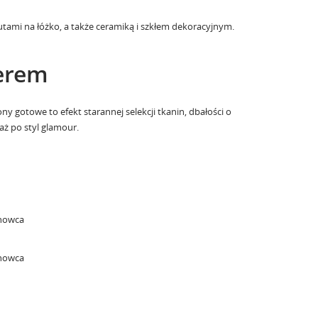
utami na łóżko
, a także
ceramiką i szkłem dekoracyjnym
.
terem
ony gotowe to efekt starannej selekcji tkanin, dbałości o
aż po styl glamour.
anowca
anowca