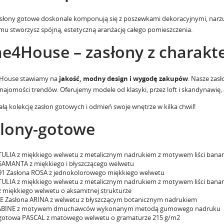
słony gotowe doskonale komponują się z
poszewkami dekoracyjnymi
,
narz
emu stworzysz spójną, estetyczną aranżację całego pomieszczenia.
e4House – zasłony z charak
House stawiamy na
jakość, modny design i wygodę zakupów
. Nasze zasł
znajomości trendów. Oferujemy modele od klasyki, przez loft i skandynawię, 
ałą kolekcję zasłon gotowych
i odmień swoje wnętrze w kilka chwil!
lony-gotowe
TULIA z miękkiego welwetu z metalicznym nadrukiem z motywem liści ban
SAMANTA z miękkiego i błyszczącego welwetu
1 Zasłona ROSA z jednokolorowego miękkiego welwetu
TULIA z miękkiego welwetu z metalicznym nadrukiem z motywem liści ban
z miękkiego welwetu o aksamitnej strukturze
E Zasłona ARINA z welwetu z błyszczącym botanicznym nadrukiem
SABINE z motywem dmuchawców wykonanym metodą gumowego nadruku
gotowa PASCAL z matowego welwetu o gramaturze 215 g/m2