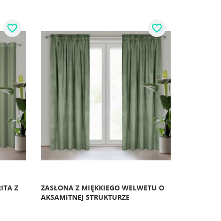
favorite_border
favorite_border
ITA Z
ZASŁONA Z MIĘKKIEGO WELWETU O
AKSAMITNEJ STRUKTURZE