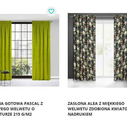
favorite_border
A GOTOWA PASCAL Z
ZASŁONA ALEA Z MIĘKKIEGO
EGO WELWETU O
WELWETU ZDOBIONA KWIAT
URZE 215 G/M2
NADRUKIEM