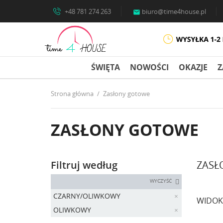
+48 781 274 263
biuro@time4house.pl

ŚWIĘTA
NOWOŚCI
OKAZJE
Z
Strona główna
Zasłony gotowe
ZASŁONY GOTOWE
Filtruj według
ZASŁ
WYCZYŚĆ
CZARNY/OLIWKOWY
WIDOK
OLIWKOWY