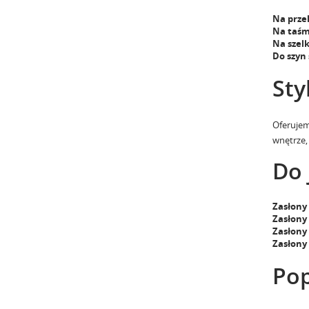
Na prze
Na taśm
Na szel
Do szyn
Sty
Oferuje
wnętrze,
Do 
Zasłony
Zasłony 
Zasłony
Zasłony
Pop