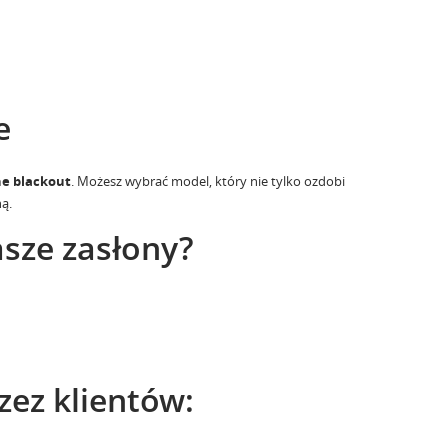
e
e blackout
. Możesz wybrać model, który nie tylko ozdobi
ą.
sze zasłony?
ez klientów: