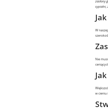
zasłony g
sypialni,
Jak
W naszej
szerokoś
Zas
Nie musi
ceniącyc
Jak
Większoś
w cieniu
Stw