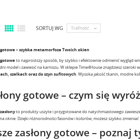


SORTUJ WG
Trafność

 gotowe – szybka metamorfoza Twoich okien
 gotowe
to najprostszy sposób, by szybko i efektownie odmienić wygląd wnę
ni model i zawiesić na karniszu. W sklepie Time4House znajdziesz szeroki 
ach, szelkach oraz do szyn sufitowych
. Wysoka jakość tkanin, modne kolo
łony gotowe – czym się wyróż
zasłony
to produkty uszyte i przygotowane do natychmiastowego zawieszenia
 na oknie. Dzięki różnorodności fasonów i kolorów, możesz szybko zmieniać
ze zasłony gotowe – poznaj 