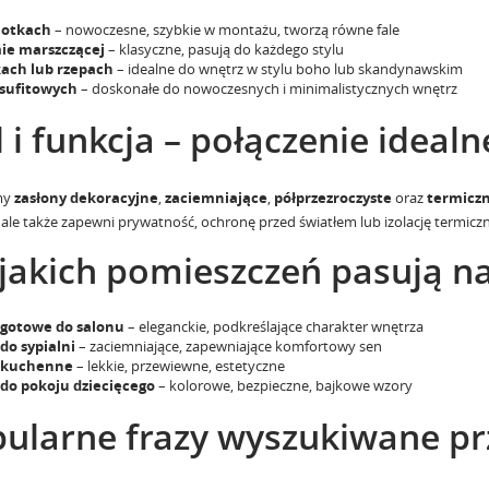
lotkach
– nowoczesne, szybkie w montażu, tworzą równe fale
ie marszczącej
– klasyczne, pasują do każdego stylu
kach lub rzepach
– idealne do wnętrz w stylu boho lub skandynawskim
 sufitowych
– doskonałe do nowoczesnych i minimalistycznych wnętrz
l i funkcja – połączenie idealn
my
zasłony dekoracyjne
,
zaciemniające
,
półprzezroczyste
oraz
termiczn
 ale także zapewni prywatność, ochronę przed światłem lub izolację termiczn
jakich pomieszczeń pasują na
 gotowe do salonu
– eleganckie, podkreślające charakter wnętrza
do sypialni
– zaciemniające, zapewniające komfortowy sen
 kuchenne
– lekkie, przewiewne, estetyczne
 do pokoju dziecięcego
– kolorowe, bezpieczne, bajkowe wzory
ularne frazy wyszukiwane prz