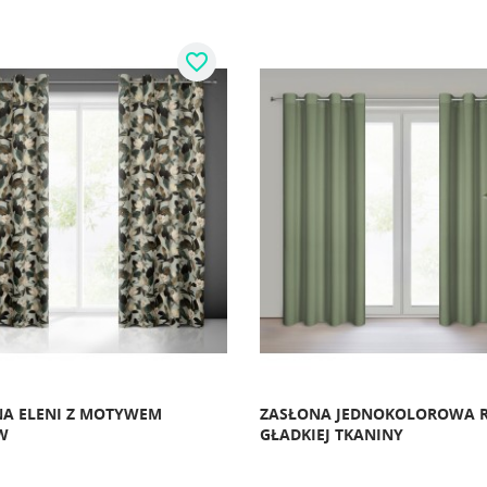
favorite_border
A ELENI Z MOTYWEM
ZASŁONA JEDNOKOLOROWA R
W
GŁADKIEJ TKANINY