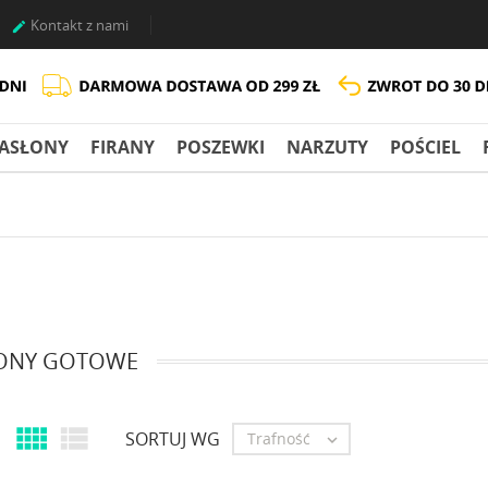
Kontakt z nami

ASŁONY
FIRANY
POSZEWKI
NARZUTY
POŚCIEL
ONY GOTOWE


SORTUJ WG
Trafność
