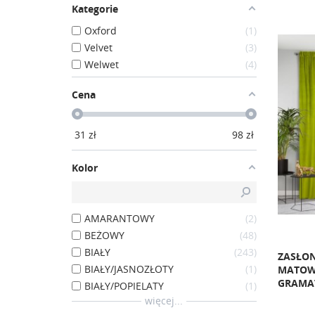
Kategorie
Oxford
1
Velvet
3
Welwet
4
Cena
31
zł
98
zł
Kolor
AMARANTOWY
2
BEŻOWY
48
BIAŁY
243
ZASŁON
BIAŁY/JASNOZŁOTY
1
MATOW
GRAMAT
BIAŁY/POPIELATY
1
więcej...