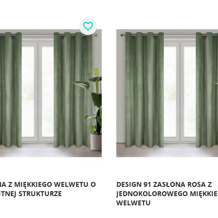
favorite_border
A Z MIĘKKIEGO WELWETU O
DESIGN 91 ZASŁONA ROSA Z
TNEJ STRUKTURZE
JEDNOKOLOROWEGO MIĘKKI
WELWETU