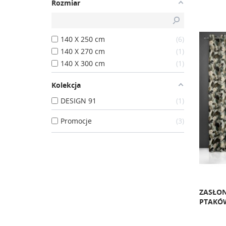
Rozmiar
140 X 250 cm
6
140 X 270 cm
1
140 X 300 cm
1
Kolekcja
DESIGN 91
1
Promocje
3
ZASŁON
PTAKÓ