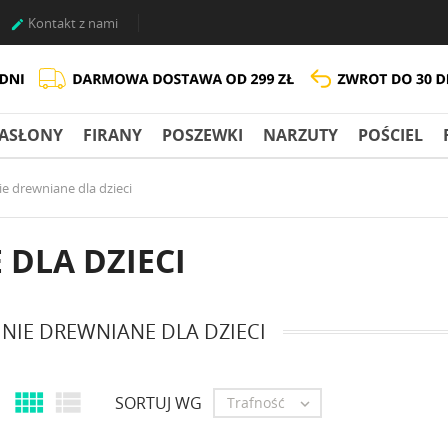
Kontakt z nami

ASŁONY
FIRANY
POSZEWKI
NARZUTY
POŚCIEL
e drewniane dla dzieci
DLA DZIECI
NIE DREWNIANE DLA DZIECI


SORTUJ WG
Trafność
