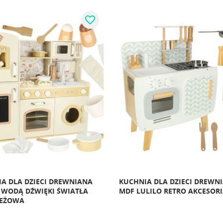
favorite_border
A DLA DZIECI DREWNIANA
KUCHNIA DLA DZIECI DREWN
 WODĄ DŹWIĘKI ŚWIATŁA
MDF LULILO RETRO AKCESOR
BEŻOWA