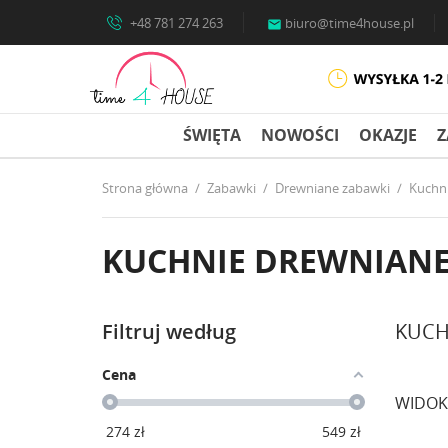
+48 781 274 263
biuro@time4house.pl

ŚWIĘTA
NOWOŚCI
OKAZJE
Z
Strona główna
Zabawki
Drewniane zabawki
Kuchni
KUCHNIE DREWNIANE 
Filtruj według
KUCH
Cena
WIDOK
274
zł
549
zł