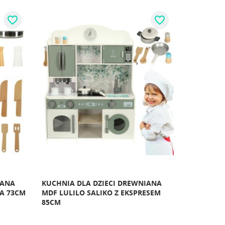
favorite_border
favorite_border
IANA
KUCHNIA DLA DZIECI DREWNIANA
IA 73CM
MDF LULILO SALIKO Z EKSPRESEM
85CM