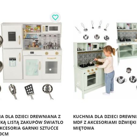
favorite_border
A DLA DZIECI DREWNIANA Z
KUCHNIA DLA DZIECI DREWN
KĄ LISTĄ ZAKUPÓW ŚWIATŁO
MDF Z AKCESORIAMI DŹWIĘKI
AKCESORIA GARNKI SZTUĆCE
MIĘTOWA
80CM