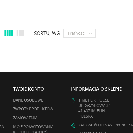


SORTUJ WG
Trafność

TWOJE KONTO
INFORMACJA O SKLEPIE
DANE OSOBOWE
TIME FOR HOUSE
UL. GRZYBOWA 34
ZWROTY PRODUKTÓW
41-407 IMIELIN
POLSKA
ZAMÓWIENIA
ZADZWOŃ DO NAS: +48 781 27
RA
MOJE POKWITOWANIA -
KOREKTY PŁATNOŚCI