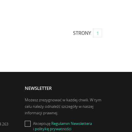
STRONY
1
NEWSLETTER
Możesz zrezygnować w każdej chwili. W tym
celu należy odnaleźć szczegóły w naszej
informacji prawnej.
Akceptuję
Regulamin Newslettera
4 263
i
politykę prywatności