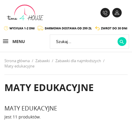
MENU

Strona główna
Zabawki
Zabawki dla najmłodszych
Maty edukacyjne
MATY EDUKACYJNE
MATY EDUKACYJNE
Jest 11 produktów.