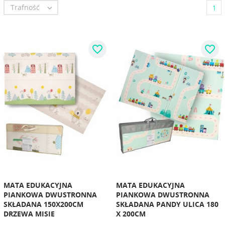
Trafność

1
favorite_border
favorite_border
MATA EDUKACYJNA
MATA EDUKACYJNA
PIANKOWA DWUSTRONNA
PIANKOWA DWUSTRONNA
SKŁADANA 150X200CM
SKŁADANA PANDY ULICA 180
DRZEWA MISIE
X 200CM