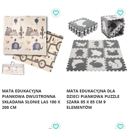
favorite_border
favorite_border
MATA EDUKACYJNA
MATA EDUKACYJNA DLA
PIANKOWA DWUSTRONNA
DZIECI PIANKOWA PUZZLE
SKŁADANA SŁONIE LAS 180 X
SZARA 85 X 85 CM 9
200 CM
ELEMENTÓW
favorite_border
favorite_border