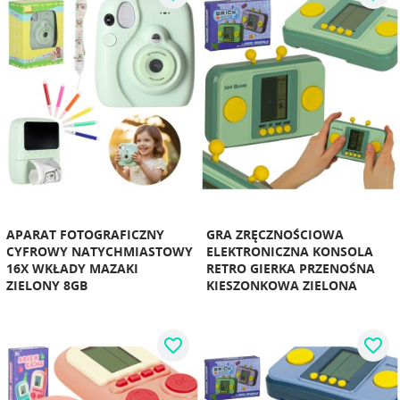
APARAT FOTOGRAFICZNY
GRA ZRĘCZNOŚCIOWA
CYFROWY NATYCHMIASTOWY
ELEKTRONICZNA KONSOLA
16X WKŁADY MAZAKI
RETRO GIERKA PRZENOŚNA
ZIELONY 8GB
KIESZONKOWA ZIELONA
favorite_border
favorite_border