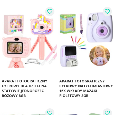
favorite_border
favorite_border
APARAT FOTOGRAFICZNY
APARAT FOTOGRAFICZNY
CYFROWY DLA DZIECI NA
CYFROWY NATYCHMIASTOWY
STATYWIE JEDNOROŻEC
16X WKŁADY MAZAKI
RÓŻOWY 8GB
FIOLETOWY 8GB
favorite_border
favorite_border