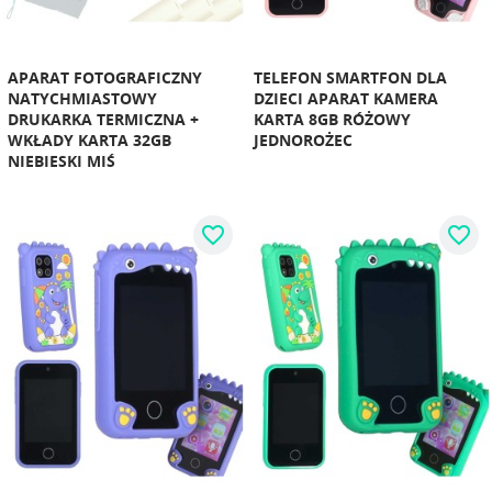
APARAT FOTOGRAFICZNY
TELEFON SMARTFON DLA
NATYCHMIASTOWY
DZIECI APARAT KAMERA
DRUKARKA TERMICZNA +
KARTA 8GB RÓŻOWY
WKŁADY KARTA 32GB
JEDNOROŻEC
NIEBIESKI MIŚ
favorite_border
favorite_border