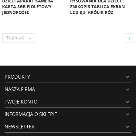
DZIECI APARAT KAMERA
RYSOWANIA DLA DZIECI
KARTA 8GB FIOLETOWY
ZNIKOPIS TABLICA EKRAN
JEDNOROŻEC
LCD 8,5' KRÓLIK RÓŻ
Trafność

1
PRODUKTY

NASZA FIRMA

TWOJE KONTO

INFORMACJA O SKLEPIE

NEWSLETTER
