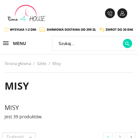
MENU

Strona główna
Szkło
Misy
MISY
MISY
Jest 39 produktów.
Trafność


1
2