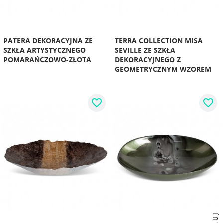
PATERA DEKORACYJNA ZE
TERRA COLLECTION MISA
SZKŁA ARTYSTYCZNEGO
SEVILLE ZE SZKŁA
POMARAŃCZOWO-ZŁOTA
DEKORACYJNEGO Z
GEOMETRYCZNYM WZOREM
favorite_border
favorite_border