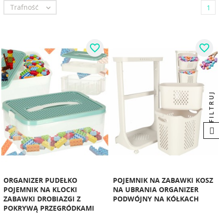
Trafność

1
favorite_border
favorite_border
FILTRUJ
ORGANIZER PUDEŁKO
POJEMNIK NA ZABAWKI KOSZ
POJEMNIK NA KLOCKI
NA UBRANIA ORGANIZER
ZABAWKI DROBIAZGI Z
PODWÓJNY NA KÓŁKACH
POKRYWĄ PRZEGRÓDKAMI