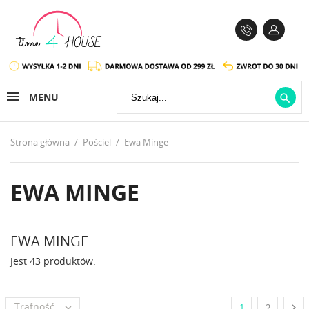
MENU

Strona główna
Pościel
Ewa Minge
EWA MINGE
EWA MINGE
Jest 43 produktów.
Trafność


1
2