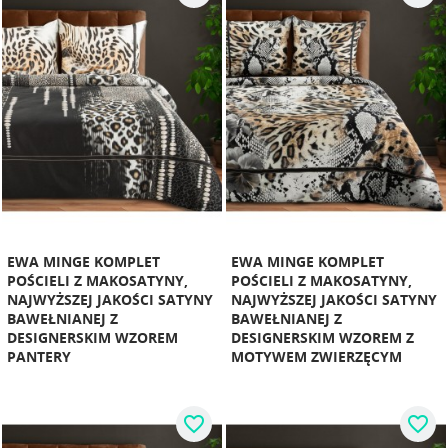
EWA MINGE KOMPLET
EWA MINGE KOMPLET
POŚCIELI Z MAKOSATYNY,
POŚCIELI Z MAKOSATYNY,
NAJWYŻSZEJ JAKOŚCI SATYNY
NAJWYŻSZEJ JAKOŚCI SATYNY
BAWEŁNIANEJ Z
BAWEŁNIANEJ Z
DESIGNERSKIM WZOREM
DESIGNERSKIM WZOREM Z
PANTERY
MOTYWEM ZWIERZĘCYM
favorite_border
favorite_border