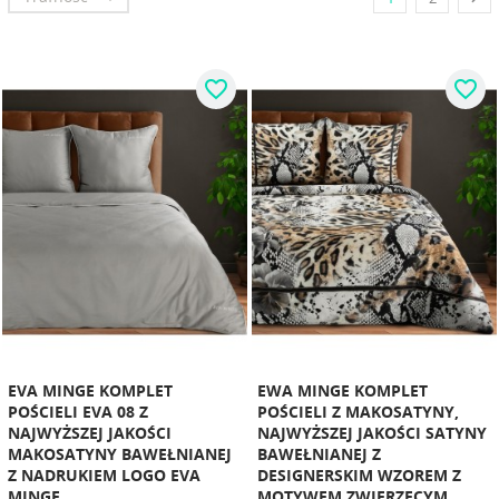
favorite_border
favorite_border
EVA MINGE KOMPLET
EWA MINGE KOMPLET
POŚCIELI EVA 08 Z
POŚCIELI Z MAKOSATYNY,
NAJWYŻSZEJ JAKOŚCI
NAJWYŻSZEJ JAKOŚCI SATYNY
MAKOSATYNY BAWEŁNIANEJ
BAWEŁNIANEJ Z
Z NADRUKIEM LOGO EVA
DESIGNERSKIM WZOREM Z
MINGE
MOTYWEM ZWIERZĘCYM