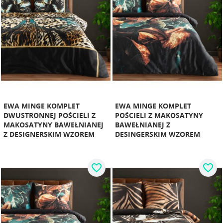
EWA MINGE KOMPLET
EWA MINGE KOMPLET
DWUSTRONNEJ POŚCIELI Z
POŚCIELI Z MAKOSATYNY
MAKOSATYNY BAWEŁNIANEJ
BAWEŁNIANEJ Z
Z DESIGNERSKIM WZOREM
DESINGERSKIM WZOREM
favorite_border
favorite_border