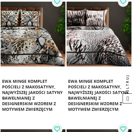
favorite_border
favorite_border
FILTRUJ
EWA MINGE KOMPLET
EWA MINGE KOMPLET
POŚCIELI Z MAKOSATYNY,
POŚCIELI Z MAKOSATYNY,
NAJWYŻSZEJ JAKOŚCI SATYNY
NAJWYŻSZEJ JAKOŚCI SATYNY
BAWEŁNIANEJ Z
BAWEŁNIANEJ Z
DESIGNERSKIM WZOREM Z
DESIGNERSKIM WZOREM Z
MOTYWEM ZWIERZĘCYM
MOTYWEM ZWIERZĘCYM
favorite_border
favorite_border