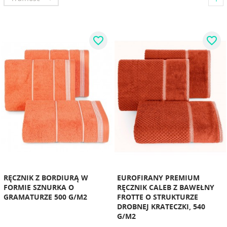
favorite_border
favorite_border
RĘCZNIK Z BORDIURĄ W
EUROFIRANY PREMIUM
FORMIE SZNURKA O
RĘCZNIK CALEB Z BAWEŁNY
GRAMATURZE 500 G/M2
FROTTE O STRUKTURZE
DROBNEJ KRATECZKI, 540
G/M2