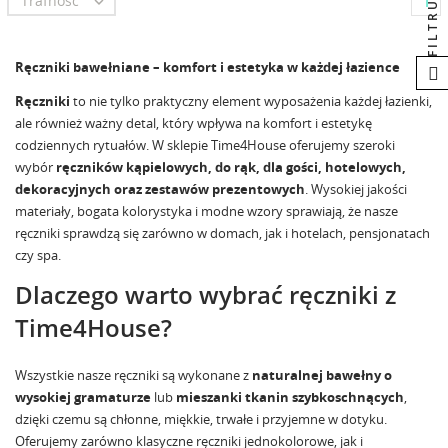
Trafność
FILTRUJ

1
Ręczniki bawełniane – komfort i estetyka w każdej łazience
Ręczniki
to nie tylko praktyczny element wyposażenia każdej łazienki,
ale również ważny detal, który wpływa na komfort i estetykę
codziennych rytuałów. W sklepie Time4House oferujemy szeroki
wybór
ręczników kąpielowych, do rąk, dla gości, hotelowych,
dekoracyjnych oraz zestawów prezentowych
. Wysokiej jakości
materiały, bogata kolorystyka i modne wzory sprawiają, że nasze
ręczniki sprawdzą się zarówno w domach, jak i hotelach, pensjonatach
czy spa.
Dlaczego warto wybrać ręczniki z
Time4House?
Wszystkie nasze ręczniki są wykonane z
naturalnej bawełny o
wysokiej gramaturze
lub
mieszanki tkanin szybkoschnących
,
dzięki czemu są chłonne, miękkie, trwałe i przyjemne w dotyku.
Oferujemy zarówno klasyczne ręczniki jednokolorowe, jak i