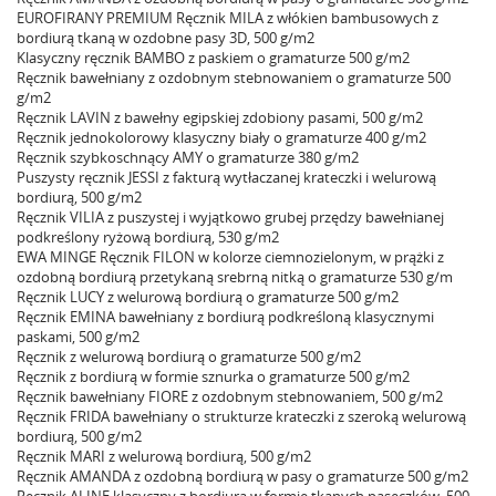
EUROFIRANY PREMIUM Ręcznik MILA z włókien bambusowych z
bordiurą tkaną w ozdobne pasy 3D, 500 g/m2
Klasyczny ręcznik BAMBO z paskiem o gramaturze 500 g/m2
Ręcznik bawełniany z ozdobnym stebnowaniem o gramaturze 500
g/m2
Ręcznik LAVIN z bawełny egipskiej zdobiony pasami, 500 g/m2
Ręcznik jednokolorowy klasyczny biały o gramaturze 400 g/m2
Ręcznik szybkoschnący AMY o gramaturze 380 g/m2
Puszysty ręcznik JESSI z fakturą wytłaczanej krateczki i welurową
bordiurą, 500 g/m2
Ręcznik VILIA z puszystej i wyjątkowo grubej przędzy bawełnianej
podkreślony ryżową bordiurą, 530 g/m2
EWA MINGE Ręcznik FILON w kolorze ciemnozielonym, w prążki z
ozdobną bordiurą przetykaną srebrną nitką o gramaturze 530 g/m
Ręcznik LUCY z welurową bordiurą o gramaturze 500 g/m2
Ręcznik EMINA bawełniany z bordiurą podkreśloną klasycznymi
paskami, 500 g/m2
Ręcznik z welurową bordiurą o gramaturze 500 g/m2
Ręcznik z bordiurą w formie sznurka o gramaturze 500 g/m2
Ręcznik bawełniany FIORE z ozdobnym stebnowaniem, 500 g/m2
Ręcznik FRIDA bawełniany o strukturze krateczki z szeroką welurową
bordiurą, 500 g/m2
Ręcznik MARI z welurową bordiurą, 500 g/m2
Ręcznik AMANDA z ozdobną bordiurą w pasy o gramaturze 500 g/m2
Ręcznik ALINE klasyczny z bordiurą w formie tkanych paseczków, 500