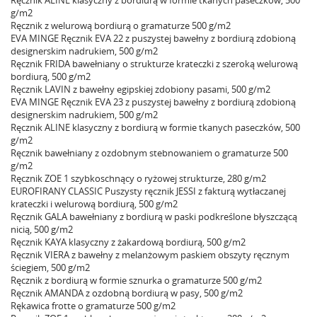
g/m2
Ręcznik z welurową bordiurą o gramaturze 500 g/m2
EVA MINGE Ręcznik EVA 22 z puszystej bawełny z bordiurą zdobioną
designerskim nadrukiem, 500 g/m2
Ręcznik FRIDA bawełniany o strukturze krateczki z szeroką welurową
bordiurą, 500 g/m2
Ręcznik LAVIN z bawełny egipskiej zdobiony pasami, 500 g/m2
EVA MINGE Ręcznik EVA 23 z puszystej bawełny z bordiurą zdobioną
designerskim nadrukiem, 500 g/m2
Ręcznik ALINE klasyczny z bordiurą w formie tkanych paseczków, 500
g/m2
Ręcznik bawełniany z ozdobnym stebnowaniem o gramaturze 500
g/m2
Ręcznik ZOE 1 szybkoschnący o ryżowej strukturze, 280 g/m2
EUROFIRANY CLASSIC Puszysty ręcznik JESSI z fakturą wytłaczanej
krateczki i welurową bordiurą, 500 g/m2
Ręcznik GALA bawełniany z bordiurą w paski podkreślone błyszczącą
nicią, 500 g/m2
Ręcznik KAYA klasyczny z żakardową bordiurą, 500 g/m2
Ręcznik VIERA z bawełny z melanżowym paskiem obszyty ręcznym
ściegiem, 500 g/m2
Ręcznik z bordiurą w formie sznurka o gramaturze 500 g/m2
Ręcznik AMANDA z ozdobną bordiurą w pasy, 500 g/m2
Rękawica frotte o gramaturze 500 g/m2