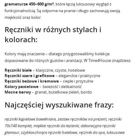
gramaturze 450–600 g/m²
, które łączą luksusowy wygląd z
funkcjonalnością. Są odporne na pranie i długo zachowują swoją
miękkość oraz kolor.
Ręczniki w różnych stylach i
kolorach:
Kolory mają znaczenie – dlatego przygotowaliśmy kolekcje
dopasowane do różnych gustów i aranżacji. W Time4House znajdziesz:
Ręczniki białe
– klasyczne, czyste, hotelowe
Ręczniki szare i grafitowe
– eleganckie i praktyczne
Ręczniki beżowe i kremowe
– ciepłe i przytulne
Kolory pastelowe
– świeżość i delikatność
Mocne barwy
– granat, butelkowa zieleń, bordo
Najczęściej wyszukiwane frazy:
ręczniki kąpielowe bawełniane, zestaw ręczników na prezent, ręczniki
70x140 komplet, miękkie ręczniki do łazienki, dekoracyjne ręczniki
glamour, szybkoschnące ręczniki hotelowe, ręczniki do spa, luksusowe