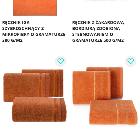
RĘCZNIK IGA
RĘCZNIK Z ŻAKARDOWĄ
SZYBKOSCHNĄCY Z
BORDIURĄ ZDOBIONĄ
MIKROFIBRY O GRAMATURZE
STEBNOWANIEM O
380 G/M2
GRAMATURZE 500 G/M2
favorite_border
favorite_border