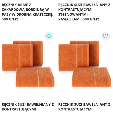
RĘCZNIK ABBIE Z
RĘCZNIK SUZI BAWEŁNIANY Z
ŻAKARDOWĄ BORDIURĄ W
KONTRASTUJĄCYMI
PASY W DROBNĄ KRATECZKĘ,
STEBNOWANYMI
500 G/M2
PASECZKAMI, 500 G/M2
favorite_border
favorite_border
RĘCZNIK SUZI BAWEŁNIANY Z
RĘCZNIK SUZI BAWEŁNIANY Z
KONTRASTUJĄCYMI
KONTRASTUJĄCYMI