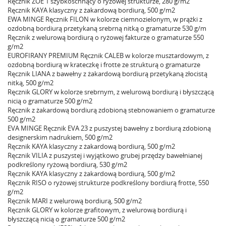
Ręcznik ZOE 1 szybkoschnący o ryżowej strukturze, 280 g/m2
Ręcznik KAYA klasyczny z żakardową bordiurą, 500 g/m2
EWA MINGE Ręcznik FILON w kolorze ciemnozielonym, w prążki z
ozdobną bordiurą przetykaną srebrną nitką o gramaturze 530 g/m
Ręcznik z welurową bordiurą o ryżowej fakturze o gramaturze 550
g/m2
EUROFIRANY PREMIUM Ręcznik CALEB w kolorze musztardowym, z
ozdobną bordiurą w krateczkę i frotte ze strukturą o gramaturze
Ręcznik LIANA z bawełny z żakardową bordiurą przetykaną złocistą
nitką, 500 g/m2
Ręcznik GLORY w kolorze srebrnym, z welurową bordiurą i błyszczącą
nicią o gramaturze 500 g/m2
Ręcznik z żakardową bordiurą zdobioną stebnowaniem o gramaturze
500 g/m2
EVA MINGE Ręcznik EVA 23 z puszystej bawełny z bordiurą zdobioną
designerskim nadrukiem, 500 g/m2
Ręcznik KAYA klasyczny z żakardową bordiurą, 500 g/m2
Ręcznik VILIA z puszystej i wyjątkowo grubej przędzy bawełnianej
podkreślony ryżową bordiurą, 530 g/m2
Ręcznik KAYA klasyczny z żakardową bordiurą, 500 g/m2
Ręcznik RISO o ryżowej strukturze podkreślony bordiurą frotte, 550
g/m2
Ręcznik MARI z welurową bordiurą, 500 g/m2
Ręcznik GLORY w kolorze grafitowym, z welurową bordiurą i
błyszczącą nicią o gramaturze 500 g/m2