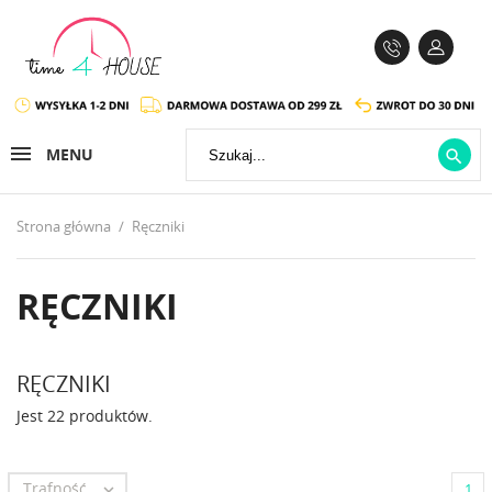
MENU

Strona główna
Ręczniki
RĘCZNIKI
RĘCZNIKI
Jest 22 produktów.
Trafność

1