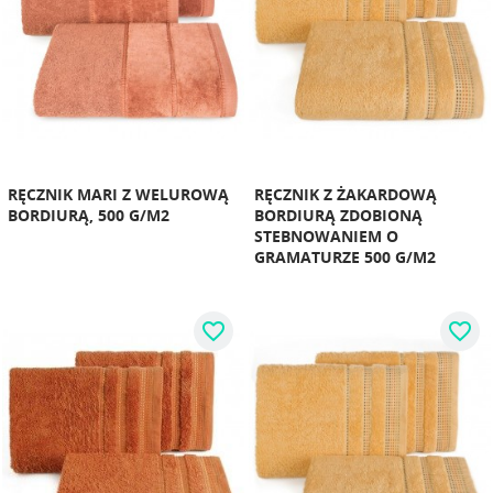
RĘCZNIK MARI Z WELUROWĄ
RĘCZNIK Z ŻAKARDOWĄ
BORDIURĄ, 500 G/M2
BORDIURĄ ZDOBIONĄ
STEBNOWANIEM O
GRAMATURZE 500 G/M2
favorite_border
favorite_border