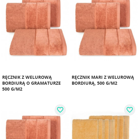
RĘCZNIK Z WELUROWĄ
RĘCZNIK MARI Z WELUROWĄ
BORDIURĄ O GRAMATURZE
BORDIURĄ, 500 G/M2
500 G/M2
favorite_border
favorite_border