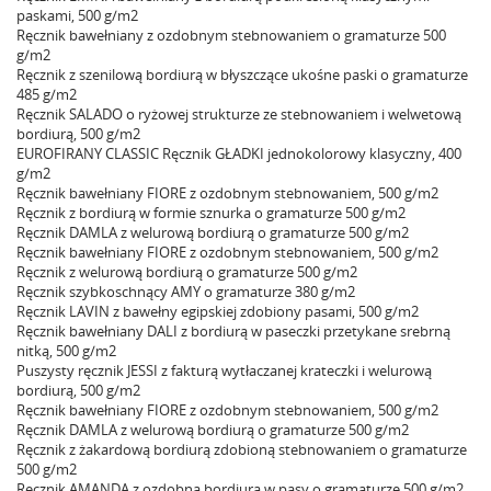
paskami, 500 g/m2
Ręcznik bawełniany z ozdobnym stebnowaniem o gramaturze 500
g/m2
Ręcznik z szenilową bordiurą w błyszczące ukośne paski o gramaturze
485 g/m2
Ręcznik SALADO o ryżowej strukturze ze stebnowaniem i welwetową
bordiurą, 500 g/m2
EUROFIRANY CLASSIC Ręcznik GŁADKI jednokolorowy klasyczny, 400
g/m2
Ręcznik bawełniany FIORE z ozdobnym stebnowaniem, 500 g/m2
Ręcznik z bordiurą w formie sznurka o gramaturze 500 g/m2
Ręcznik DAMLA z welurową bordiurą o gramaturze 500 g/m2
Ręcznik bawełniany FIORE z ozdobnym stebnowaniem, 500 g/m2
Ręcznik z welurową bordiurą o gramaturze 500 g/m2
Ręcznik szybkoschnący AMY o gramaturze 380 g/m2
Ręcznik LAVIN z bawełny egipskiej zdobiony pasami, 500 g/m2
Ręcznik bawełniany DALI z bordiurą w paseczki przetykane srebrną
nitką, 500 g/m2
Puszysty ręcznik JESSI z fakturą wytłaczanej krateczki i welurową
bordiurą, 500 g/m2
Ręcznik bawełniany FIORE z ozdobnym stebnowaniem, 500 g/m2
Ręcznik DAMLA z welurową bordiurą o gramaturze 500 g/m2
Ręcznik z żakardową bordiurą zdobioną stebnowaniem o gramaturze
500 g/m2
Ręcznik AMANDA z ozdobną bordiurą w pasy o gramaturze 500 g/m2