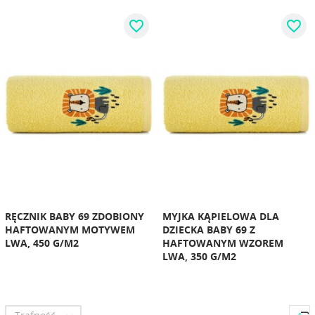
favorite_border
favorite_border
RĘCZNIK BABY 69 ZDOBIONY
MYJKA KĄPIELOWA DLA
HAFTOWANYM MOTYWEM
DZIECKA BABY 69 Z
LWA, 450 G/M2
HAFTOWANYM WZOREM
LWA, 350 G/M2