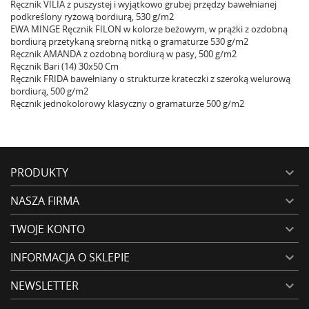
Ręcznik VILIA z puszystej i wyjątkowo grubej przędzy bawełnianej
podkreślony ryżową bordiurą, 530 g/m2
EWA MINGE Ręcznik FILON w kolorze beżowym, w prążki z ozdobną
bordiurą przetykaną srebrną nitką o gramaturze 530 g/m2
Ręcznik AMANDA z ozdobną bordiurą w pasy, 500 g/m2
Ręcznik Bari (14) 30x50 Cm
Ręcznik FRIDA bawełniany o strukturze krateczki z szeroką welurową
bordiurą, 500 g/m2
Ręcznik jednokolorowy klasyczny o gramaturze 500 g/m2
PRODUKTY

NASZA FIRMA

TWOJE KONTO

INFORMACJA O SKLEPIE

NEWSLETTER
