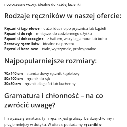
nowoczesne wzory, idealne do każdej łazienki.
Rodzaje ręczników w naszej ofercie:
Ręczniki kąpielowe
– duże, idealne po prysznicu lub kąpieli
Ręczniki do rąk
– mniejsze, do codziennego użytku
Ręczniki dekoracyjne
– z haftem, w stylu glamour lub boho
Zestawy ręczników
– idealne na prezent
Ręczniki hotelowe
– białe, wytrzymałe, profesjonalne
Najpopularniejsze rozmiary:
70x140 cm
– standardowy ręcznik kąpielowy
50x100 cm
– ręcznik do rąk
30x50 cm
– ręcznik dla gości lub kuchenny
Gramatura i chłonność – na co
zwrócić uwagę?
Im wyższa gramatura, tym ręcznik jest grubszy, bardziej chłonny i
przyjemniejszy w dotyku. W ofercie posiadamy
ręczniki o