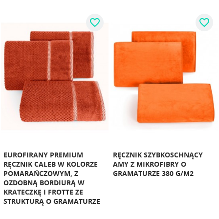
favorite_border
favorite_border
EUROFIRANY PREMIUM
RĘCZNIK SZYBKOSCHNĄCY
RĘCZNIK CALEB W KOLORZE
AMY Z MIKROFIBRY O
POMARAŃCZOWYM, Z
GRAMATURZE 380 G/M2
OZDOBNĄ BORDIURĄ W
KRATECZKĘ I FROTTE ZE
STRUKTURĄ O GRAMATURZE