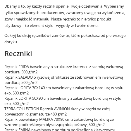
Dbamy o to, by każdy ręcznik spełniał Twoje oczekiwania. Wybieramy
tylko sprawdzonych producentów, zwracamy uwagę na wykończenia,
szwy i miękkość materiału. Nasze ręczniki to nie tylko produkt
użytkowy – to element stylu i wygody w Twoim domu.
Odkryj kolekcję ręczników
i zamów te, które pokochasz od pierwszego
dotyku.
Reczniki
Ręcznik FRIDA bawełniany o strukturze krateczki z szeroką welurową
bordiurą, 500 g/m2
Ręcznik SALADO o ryżowej strukturze ze stebnowaniem i welwetową
bordiurą, 500 g/m2
Ręcznik LORITA 70X140 cm bawełniany z żakardową bordiurą w stylu
eko, 500 g/m2
Ręcznik LORITA 50X90 cm bawełniany z żakardową bordiurą w stylu
eko, 500 g/m2
TERRA COLLECTION Ręcznik AVINION tkany w prążki na całej
powierzchni o gramaturze 480 g/m2
Ręcznik bawełniany MALIKA 70X90 cm z żakardową bordiurą ze
wzorem podkreślonym błyszczącą nicią beżowy, 500 g/m2
Ręcznik EMINA bawełniany z bordiurą podkreśloną klasycznymi