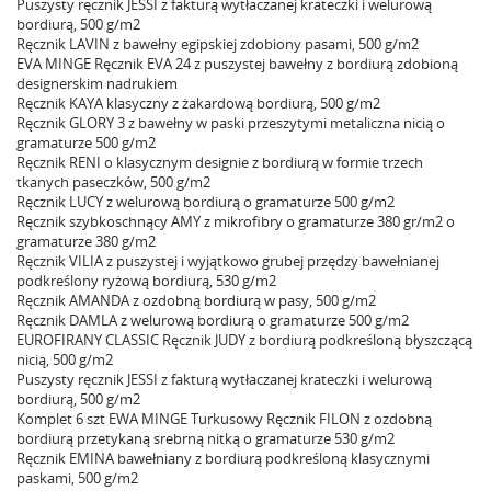
Puszysty ręcznik JESSI z fakturą wytłaczanej krateczki i welurową
bordiurą, 500 g/m2
Ręcznik LAVIN z bawełny egipskiej zdobiony pasami, 500 g/m2
EVA MINGE Ręcznik EVA 24 z puszystej bawełny z bordiurą zdobioną
designerskim nadrukiem
Ręcznik KAYA klasyczny z żakardową bordiurą, 500 g/m2
Ręcznik GLORY 3 z bawełny w paski przeszytymi metaliczna nicią o
gramaturze 500 g/m2
Ręcznik RENI o klasycznym designie z bordiurą w formie trzech
tkanych paseczków, 500 g/m2
Ręcznik LUCY z welurową bordiurą o gramaturze 500 g/m2
Ręcznik szybkoschnący AMY z mikrofibry o gramaturze 380 gr/m2 o
gramaturze 380 g/m2
Ręcznik VILIA z puszystej i wyjątkowo grubej przędzy bawełnianej
podkreślony ryżową bordiurą, 530 g/m2
Ręcznik AMANDA z ozdobną bordiurą w pasy, 500 g/m2
Ręcznik DAMLA z welurową bordiurą o gramaturze 500 g/m2
EUROFIRANY CLASSIC Ręcznik JUDY z bordiurą podkreśloną błyszczącą
nicią, 500 g/m2
Puszysty ręcznik JESSI z fakturą wytłaczanej krateczki i welurową
bordiurą, 500 g/m2
Komplet 6 szt EWA MINGE Turkusowy Ręcznik FILON z ozdobną
bordiurą przetykaną srebrną nitką o gramaturze 530 g/m2
Ręcznik EMINA bawełniany z bordiurą podkreśloną klasycznymi
paskami, 500 g/m2