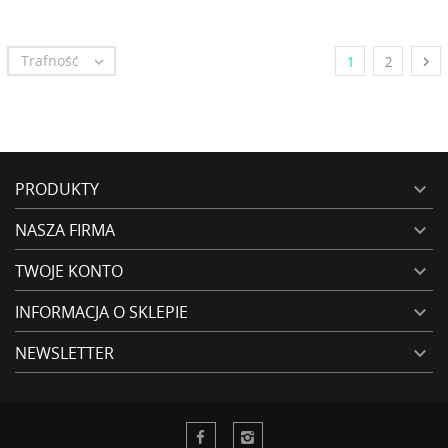
Trafność


1
2
PRODUKTY

NASZA FIRMA

TWOJE KONTO

INFORMACJA O SKLEPIE

NEWSLETTER
