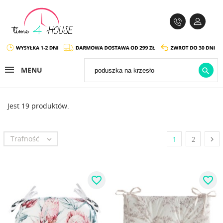
MENU

Jest 19 produktów.
Trafność


1
2
favorite_border
favorite_border