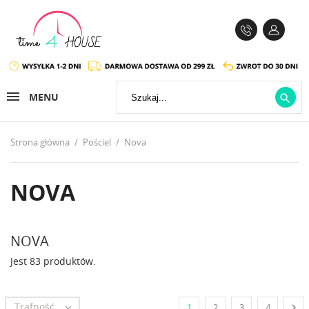
MENU

Strona główna
Pościel
Nova
NOVA
NOVA
Jest 83 produktów.
Trafność


1
2
3
4