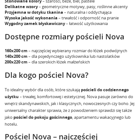
Stonowane kolory
– szarości, beże, biel, pastele
Delikatne wzory
– geometryczne motywy, pasy, roślinne akcenty
Przyjemna w dotyku tkanina
– naturalna i oddychająca
Wysoka jakość wykonania
– trwałość i odporność na pranie
Wygodny zamek błyskawiczny
– łatwość użytkowania
Dostępne rozmiary pościeli Nova
160x200 cm
– najczęściej wybierany rozmiar do łóżek podwójnych
140x200 cm
– dla pojedynczego użytkownika lub nastolatków
200x220 cm
– dla szerokich łóżek małżeńskich
Dla kogo pościel Nova?
To idealny wybór dla osób, które szukają
pościeli do codziennego
użytku
– trwałej, komfortowej i estetycznej. Nova pasuje zarówno do
wnętrz skandynawskich, jak i klasycznych, nowoczesnych czy boho. Jej
uniwersalny charakter sprawia, że z powodzeniem sprawdzi się także
jako
pościel do pokoju gościnnego
, apartamentu wakacyjnego lub
hotelu.
Pościel Nova – najczęściej