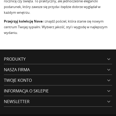
rocznicę czy święta. To praktyczny, ale jednocześnie elegancki
podarunek, który zawsze się przyda i będzie dobrze wyglądał w
każdym wnętrzu.
Przejrzyj kolekcję Nova
i znajdź pościel, która stanie się nowym
centrum Twojej sypialni. Wybierz jakość, styl i wygodę w najlepszym
wydaniu.
PRODUKTY

NASZA FIRMA

TWOJE KONTO

INFORMACJA O SKLEPIE

NEWSLETTER
