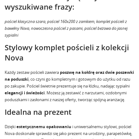
wyszukiwane frazy:
pościel klasyczna szara, pościel 160x200 z zamkiem, komplet pościeli z
bawełny Nova, nowoczesna pościel z pasami, pościel beżowa do jasnej
sypialni
Stylowy komplet pościeli z kolekcji
Nova
Każdy zestaw pościeli zawiera
poszwę na kołdrę oraz dwie poszewki
na poduszki
, co czyni go kompletnym i gotowym do użytku od razu
po zakupie. Pościel świetnie prezentuje się na łóżku, nadając sypialni
elegancji i świeżości
. Możesz ją zestawić z
narzutami
,
ozdobnymi
poduszkami
i
zasłonami
z naszej oferty, tworząc spójną aranżację.
Idealna na prezent
Dzięki
estetycznemu opakowaniu
i uniwersalnemu stylowi, pościel
Nova doskonale sprawdzi się jako prezent na urodziny, parapetówkę,