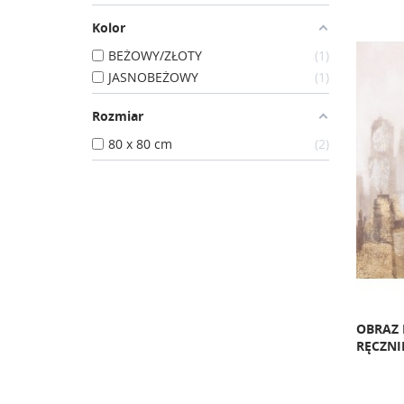
Kolor
BEŻOWY/ZŁOTY
1
JASNOBEŻOWY
1
Rozmiar
80 x 80 cm
2
OBRAZ 
RĘCZNI