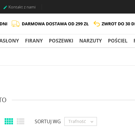
Kontakt z nami

ASŁONY
FIRANY
POSZEWKI
NARZUTY
POŚCIEL
TO


SORTUJ WG
Trafność
