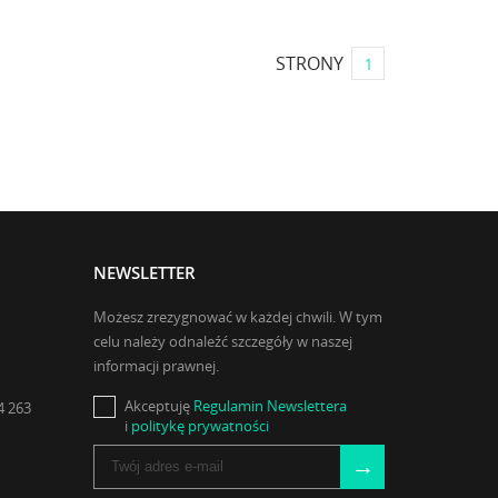
STRONY
1
NEWSLETTER
Możesz zrezygnować w każdej chwili. W tym
celu należy odnaleźć szczegóły w naszej
informacji prawnej.
Akceptuję
Regulamin Newslettera
4 263
i
politykę prywatności