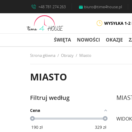
+48 781 274 263
biuro@time4house.pl

ŚWIĘTA
NOWOŚCI
OKAZJE
Z
Strona główna
Obrazy
Miasto
MIASTO
Filtruj według
MIAS
Cena
WIDOK
190
zł
329
zł