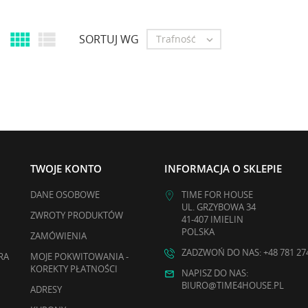


SORTUJ WG
Trafność

TWOJE KONTO
INFORMACJA O SKLEPIE
DANE OSOBOWE
TIME FOR HOUSE
UL. GRZYBOWA 34
ZWROTY PRODUKTÓW
41-407 IMIELIN
POLSKA
ZAMÓWIENIA
ZADZWOŃ DO NAS: +48 781 27
RA
MOJE POKWITOWANIA -
KOREKTY PŁATNOŚCI
NAPISZ DO NAS:
BIURO@TIME4HOUSE.PL
ADRESY