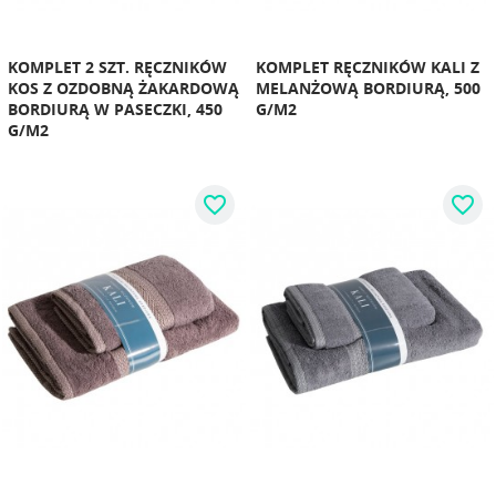
KOMPLET 2 SZT. RĘCZNIKÓW
KOMPLET RĘCZNIKÓW KALI Z
KOS Z OZDOBNĄ ŻAKARDOWĄ
MELANŻOWĄ BORDIURĄ, 500
BORDIURĄ W PASECZKI, 450
G/M2
G/M2
favorite_border
favorite_border