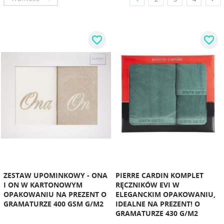
favorite_border
favorite_border
ZESTAW UPOMINKOWY - ONA
PIERRE CARDIN KOMPLET
I ON W KARTONOWYM
RĘCZNIKÓW EVI W
OPAKOWANIU NA PREZENT O
ELEGANCKIM OPAKOWANIU,
GRAMATURZE 400 GSM G/M2
IDEALNE NA PREZENT! O
GRAMATURZE 430 G/M2