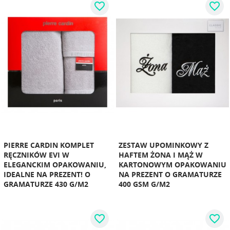
favorite_border
favorite_border
PIERRE CARDIN KOMPLET
ZESTAW UPOMINKOWY Z
RĘCZNIKÓW EVI W
HAFTEM ŻONA I MĄŻ W
ELEGANCKIM OPAKOWANIU,
KARTONOWYM OPAKOWANIU
IDEALNE NA PREZENT! O
NA PREZENT O GRAMATURZE
GRAMATURZE 430 G/M2
400 GSM G/M2
favorite_border
favorite_border