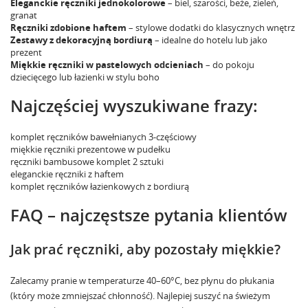
Eleganckie ręczniki jednokolorowe
– biel, szarości, beże, zieleń,
granat
Ręczniki zdobione haftem
– stylowe dodatki do klasycznych wnętrz
Zestawy z dekoracyjną bordiurą
– idealne do hotelu lub jako
prezent
Miękkie ręczniki w pastelowych odcieniach
– do pokoju
dziecięcego lub łazienki w stylu boho
Najczęściej wyszukiwane frazy:
komplet ręczników bawełnianych 3-częściowy
miękkie ręczniki prezentowe w pudełku
ręczniki bambusowe komplet 2 sztuki
eleganckie ręczniki z haftem
komplet ręczników łazienkowych z bordiurą
FAQ – najczęstsze pytania klientów
Jak prać ręczniki, aby pozostały miękkie?
Zalecamy pranie w temperaturze 40–60°C, bez płynu do płukania
(który może zmniejszać chłonność). Najlepiej suszyć na świeżym