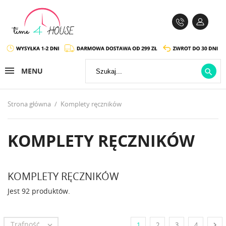
MENU

Strona główna
Komplety ręczników
KOMPLETY RĘCZNIKÓW
KOMPLETY RĘCZNIKÓW
Jest 92 produktów.
Trafność


1
2
3
4