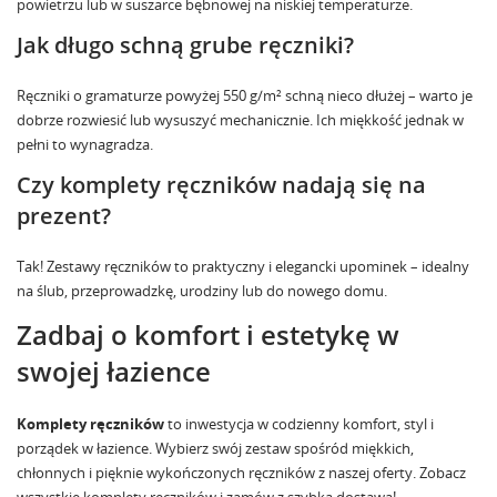
powietrzu lub w suszarce bębnowej na niskiej temperaturze.
Jak długo schną grube ręczniki?
Ręczniki o gramaturze powyżej 550 g/m² schną nieco dłużej – warto je
dobrze rozwiesić lub wysuszyć mechanicznie. Ich miękkość jednak w
pełni to wynagradza.
Czy komplety ręczników nadają się na
prezent?
Tak! Zestawy ręczników to praktyczny i elegancki upominek – idealny
na ślub, przeprowadzkę, urodziny lub do nowego domu.
Zadbaj o komfort i estetykę w
swojej łazience
Komplety ręczników
to inwestycja w codzienny komfort, styl i
porządek w łazience. Wybierz swój zestaw spośród miękkich,
chłonnych i pięknie wykończonych ręczników z naszej oferty.
Zobacz
wszystkie komplety ręczników
i zamów z szybką dostawą!