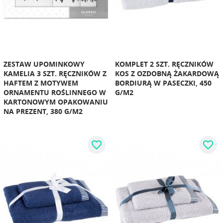
ZESTAW UPOMINKOWY
KOMPLET 2 SZT. RĘCZNIKÓW
KAMELIA 3 SZT. RĘCZNIKÓW Z
KOS Z OZDOBNĄ ŻAKARDOWĄ
HAFTEM Z MOTYWEM
BORDIURĄ W PASECZKI, 450
ORNAMENTU ROŚLINNEGO W
G/M2
KARTONOWYM OPAKOWANIU
NA PREZENT, 380 G/M2
favorite_border
favorite_border