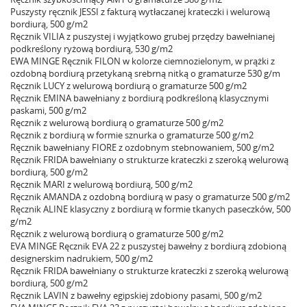
Puszysty ręcznik JESSI z fakturą wytłaczanej krateczki i welurową
bordiurą, 500 g/m2
Ręcznik VILIA z puszystej i wyjątkowo grubej przędzy bawełnianej
podkreślony ryżową bordiurą, 530 g/m2
EWA MINGE Ręcznik FILON w kolorze ciemnozielonym, w prążki z
ozdobną bordiurą przetykaną srebrną nitką o gramaturze 530 g/m
Ręcznik LUCY z welurową bordiurą o gramaturze 500 g/m2
Ręcznik EMINA bawełniany z bordiurą podkreśloną klasycznymi
paskami, 500 g/m2
Ręcznik z welurową bordiurą o gramaturze 500 g/m2
Ręcznik z bordiurą w formie sznurka o gramaturze 500 g/m2
Ręcznik bawełniany FIORE z ozdobnym stebnowaniem, 500 g/m2
Ręcznik FRIDA bawełniany o strukturze krateczki z szeroką welurową
bordiurą, 500 g/m2
Ręcznik MARI z welurową bordiurą, 500 g/m2
Ręcznik AMANDA z ozdobną bordiurą w pasy o gramaturze 500 g/m2
Ręcznik ALINE klasyczny z bordiurą w formie tkanych paseczków, 500
g/m2
Ręcznik z welurową bordiurą o gramaturze 500 g/m2
EVA MINGE Ręcznik EVA 22 z puszystej bawełny z bordiurą zdobioną
designerskim nadrukiem, 500 g/m2
Ręcznik FRIDA bawełniany o strukturze krateczki z szeroką welurową
bordiurą, 500 g/m2
Ręcznik LAVIN z bawełny egipskiej zdobiony pasami, 500 g/m2