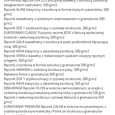
EVA MINGE Ręcznik EVA 23 z puszystej bawełny z bordiurą zdobioną
designerskim nadrukiem, 500 g/m2
Ręcznik ALINE klasyczny z bordiurą w formie tkanych paseczków, 500
g/m2
Ręcznik bawełniany z ozdobnym stebnowaniem o gramaturze 500
g/m2
Ręcznik ZOE 1 szybkoschnący o ryżowej strukturze, 280 g/m2
EUROFIRANY CLASSIC Puszysty ręcznik JESSI z fakturą wytłaczanej
krateczki i welurową bordiurą, 500 g/m2
Ręcznik GALA bawełniany z bordiurą w paski podkreślone błyszczącą
nicią, 500 g/m2
Ręcznik KAYA klasyczny z żakardową bordiurą, 500 g/m2
Ręcznik VIERA z bawełny z melanżowym paskiem obszyty ręcznym
ściegiem, 500 g/m2
Ręcznik z bordiurą w formie sznurka o gramaturze 500 g/m2
Ręcznik AMANDA z ozdobną bordiurą w pasy, 500 g/m2
Rękawica frotte o gramaturze 500 g/m2
Ręcznik ZOE 1 szybkoschnący o ryżowej strukturze, 280 g/m2
Ręcznik KAYA klasyczny z żakardową bordiurą, 500 g/m2
EWA MINGE Ręcznik FILON w kolorze ciemnozielonym, w prążki z
ozdobną bordiurą przetykaną srebrną nitką o gramaturze 530 g/m
Ręcznik z welurową bordiurą o ryżowej fakturze o gramaturze 550
g/m2
EUROFIRANY PREMIUM Ręcznik CALEB w kolorze musztardowym, z
ozdobną bordiurą w krateczkę i frotte ze strukturą o gramaturze