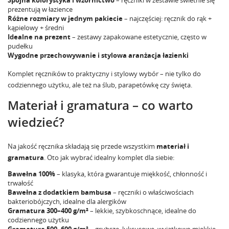
prezentują w łazience
Różne rozmiary w jednym pakiecie
– najczęściej: ręcznik do rąk +
kąpielowy + średni
Idealne na prezent
– zestawy zapakowane estetycznie, często w
pudełku
Wygodne przechowywanie i stylowa aranżacja łazienki
Komplet ręczników to praktyczny i stylowy wybór – nie tylko do
codziennego użytku, ale też na ślub, parapetówkę czy święta.
Materiał i gramatura – co warto
wiedzieć?
Na jakość ręcznika składają się przede wszystkim
materiał i
gramatura
. Oto jak wybrać idealny komplet dla siebie:
Bawełna 100%
– klasyka, która gwarantuje miękkość, chłonność i
trwałość
Bawełna z dodatkiem bambusa
– ręczniki o właściwościach
bakteriobójczych, idealne dla alergików
Gramatura 300–400 g/m²
– lekkie, szybkoschnące, idealne do
codziennego użytku
Gramatura 500–600 g/m²
– grubsze, luksusowe, wyjątkowo miękkie,