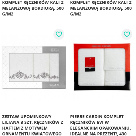
KOMPLET RĘCZNIKÓW KALI Z
KOMPLET RĘCZNIKÓW KALI Z
MELANŻOWĄ BORDIURĄ, 500
MELANŻOWĄ BORDIURĄ, 500
G/M2
G/M2
favorite_border
favorite_border
ZESTAW UPOMINKOWY
PIERRE CARDIN KOMPLET
LILIANA 3 SZT. RĘCZNIKÓW Z
RĘCZNIKÓW EVI W
HAFTEM Z MOTYWEM
ELEGANCKIM OPAKOWANIU,
ORNAMENTU KWIATOWEGO
IDEALNE NA PREZENT!, 430