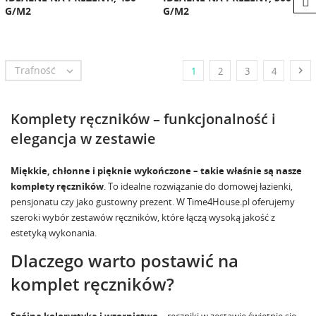
G/M2
G/M2
Trafność


1
2
3
4
Komplety ręczników – funkcjonalność i
elegancja w zestawie
Miękkie, chłonne i pięknie wykończone – takie właśnie są nasze
komplety ręczników
. To idealne rozwiązanie do domowej łazienki,
pensjonatu czy jako gustowny prezent. W
Time4House.pl
oferujemy
szeroki wybór zestawów ręczników, które łączą wysoką jakość z
estetyką wykonania.
Dlaczego warto postawić na
komplet ręczników?
Spójna kolorystyka i wzornictwo
– ręczniki w zestawie świetnie się