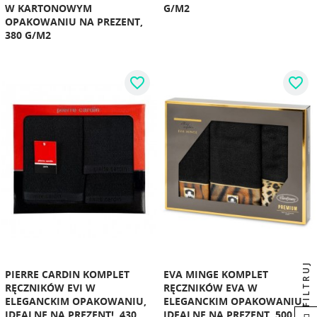
W KARTONOWYM
G/M2
OPAKOWANIU NA PREZENT,
380 G/M2
favorite_border
favorite_border
FILTRUJ
PIERRE CARDIN KOMPLET
EVA MINGE KOMPLET
RĘCZNIKÓW EVI W
RĘCZNIKÓW EVA W
ELEGANCKIM OPAKOWANIU,
ELEGANCKIM OPAKOWANIU,
IDEALNE NA PREZENT!, 430
IDEALNE NA PREZENT, 500