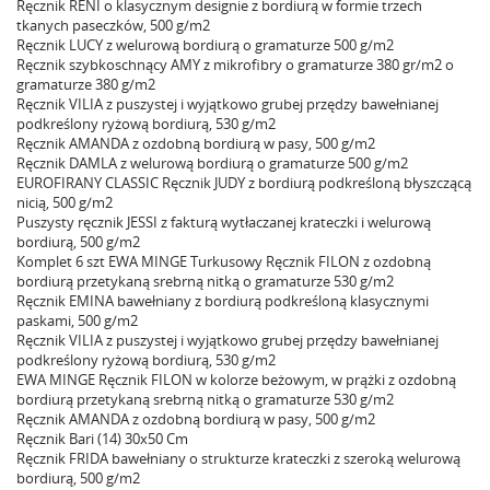
Ręcznik RENI o klasycznym designie z bordiurą w formie trzech
tkanych paseczków, 500 g/m2
Ręcznik LUCY z welurową bordiurą o gramaturze 500 g/m2
Ręcznik szybkoschnący AMY z mikrofibry o gramaturze 380 gr/m2 o
gramaturze 380 g/m2
Ręcznik VILIA z puszystej i wyjątkowo grubej przędzy bawełnianej
podkreślony ryżową bordiurą, 530 g/m2
Ręcznik AMANDA z ozdobną bordiurą w pasy, 500 g/m2
Ręcznik DAMLA z welurową bordiurą o gramaturze 500 g/m2
EUROFIRANY CLASSIC Ręcznik JUDY z bordiurą podkreśloną błyszczącą
nicią, 500 g/m2
Puszysty ręcznik JESSI z fakturą wytłaczanej krateczki i welurową
bordiurą, 500 g/m2
Komplet 6 szt EWA MINGE Turkusowy Ręcznik FILON z ozdobną
bordiurą przetykaną srebrną nitką o gramaturze 530 g/m2
Ręcznik EMINA bawełniany z bordiurą podkreśloną klasycznymi
paskami, 500 g/m2
Ręcznik VILIA z puszystej i wyjątkowo grubej przędzy bawełnianej
podkreślony ryżową bordiurą, 530 g/m2
EWA MINGE Ręcznik FILON w kolorze beżowym, w prążki z ozdobną
bordiurą przetykaną srebrną nitką o gramaturze 530 g/m2
Ręcznik AMANDA z ozdobną bordiurą w pasy, 500 g/m2
Ręcznik Bari (14) 30x50 Cm
Ręcznik FRIDA bawełniany o strukturze krateczki z szeroką welurową
bordiurą, 500 g/m2