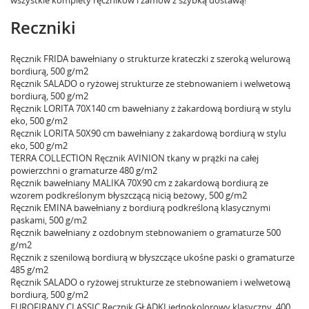
Reczniki
Ręcznik FRIDA bawełniany o strukturze krateczki z szeroką welurową
bordiurą, 500 g/m2
Ręcznik SALADO o ryżowej strukturze ze stebnowaniem i welwetową
bordiurą, 500 g/m2
Ręcznik LORITA 70X140 cm bawełniany z żakardową bordiurą w stylu
eko, 500 g/m2
Ręcznik LORITA 50X90 cm bawełniany z żakardową bordiurą w stylu
eko, 500 g/m2
TERRA COLLECTION Ręcznik AVINION tkany w prążki na całej
powierzchni o gramaturze 480 g/m2
Ręcznik bawełniany MALIKA 70X90 cm z żakardową bordiurą ze
wzorem podkreślonym błyszczącą nicią beżowy, 500 g/m2
Ręcznik EMINA bawełniany z bordiurą podkreśloną klasycznymi
paskami, 500 g/m2
Ręcznik bawełniany z ozdobnym stebnowaniem o gramaturze 500
g/m2
Ręcznik z szenilową bordiurą w błyszczące ukośne paski o gramaturze
485 g/m2
Ręcznik SALADO o ryżowej strukturze ze stebnowaniem i welwetową
bordiurą, 500 g/m2
EUROFIRANY CLASSIC Ręcznik GŁADKI jednokolorowy klasyczny, 400