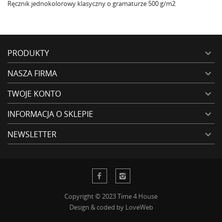
Ręcznik jednokolorowy klasyczny o gramaturze 500 g/m2
PRODUKTY

NASZA FIRMA

TWOJE KONTO

INFORMACJA O SKLEPIE

NEWSLETTER

Copyright © 2023 Time 4 House
Design & coded by
LoveWeb