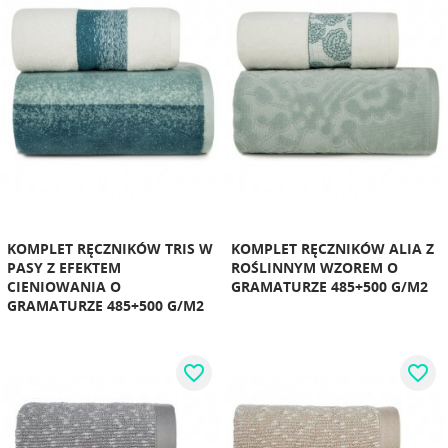
KOMPLET RĘCZNIKÓW TRIS W
KOMPLET RĘCZNIKÓW ALIA Z
PASY Z EFEKTEM
ROŚLINNYM WZOREM O
CIENIOWANIA O
GRAMATURZE 485+500 G/M2
GRAMATURZE 485+500 G/M2
favorite_border
favorite_border