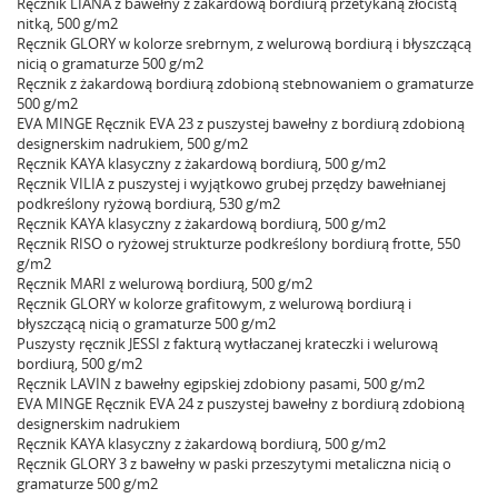
Ręcznik LIANA z bawełny z żakardową bordiurą przetykaną złocistą
nitką, 500 g/m2
Ręcznik GLORY w kolorze srebrnym, z welurową bordiurą i błyszczącą
nicią o gramaturze 500 g/m2
Ręcznik z żakardową bordiurą zdobioną stebnowaniem o gramaturze
500 g/m2
EVA MINGE Ręcznik EVA 23 z puszystej bawełny z bordiurą zdobioną
designerskim nadrukiem, 500 g/m2
Ręcznik KAYA klasyczny z żakardową bordiurą, 500 g/m2
Ręcznik VILIA z puszystej i wyjątkowo grubej przędzy bawełnianej
podkreślony ryżową bordiurą, 530 g/m2
Ręcznik KAYA klasyczny z żakardową bordiurą, 500 g/m2
Ręcznik RISO o ryżowej strukturze podkreślony bordiurą frotte, 550
g/m2
Ręcznik MARI z welurową bordiurą, 500 g/m2
Ręcznik GLORY w kolorze grafitowym, z welurową bordiurą i
błyszczącą nicią o gramaturze 500 g/m2
Puszysty ręcznik JESSI z fakturą wytłaczanej krateczki i welurową
bordiurą, 500 g/m2
Ręcznik LAVIN z bawełny egipskiej zdobiony pasami, 500 g/m2
EVA MINGE Ręcznik EVA 24 z puszystej bawełny z bordiurą zdobioną
designerskim nadrukiem
Ręcznik KAYA klasyczny z żakardową bordiurą, 500 g/m2
Ręcznik GLORY 3 z bawełny w paski przeszytymi metaliczna nicią o
gramaturze 500 g/m2