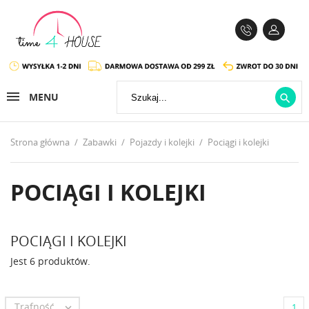
MENU

Strona główna
Zabawki
Pojazdy i kolejki
Pociągi i kolejki
POCIĄGI I KOLEJKI
POCIĄGI I KOLEJKI
Jest 6 produktów.
Trafność

1