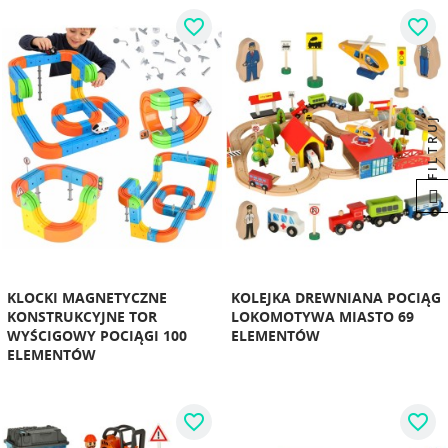
favorite_border
favorite_border
FILTRUJ
KLOCKI MAGNETYCZNE
KOLEJKA DREWNIANA POCIĄG
KONSTRUKCYJNE TOR
LOKOMOTYWA MIASTO 69
WYŚCIGOWY POCIĄGI 100
ELEMENTÓW
ELEMENTÓW
favorite_border
favorite_border