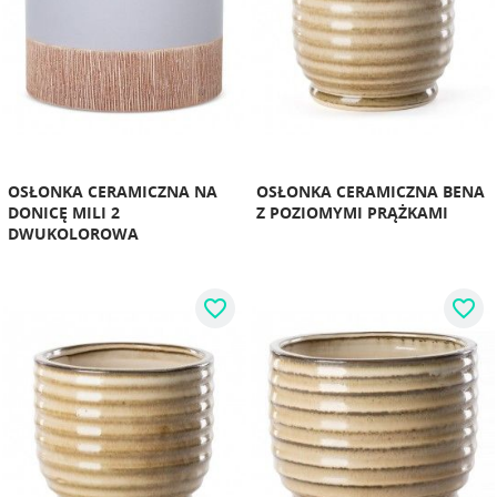
OSŁONKA CERAMICZNA NA
OSŁONKA CERAMICZNA BENA
DONICĘ MILI 2
Z POZIOMYMI PRĄŻKAMI
DWUKOLOROWA
favorite_border
favorite_border