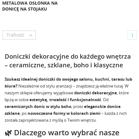
METALOWA OSŁONKA NA
DONICĘ NA STOJAKU
Trafność

1
Doniczki dekoracyjne do każdego wnętrza
– ceramiczne, szklane, boho i klasyczne
Szukasz idealnej doniczki do swojego salonu, kuchni, tarasu lub
biura?
Niezależnie od stylu aranżacji – znajdziesz ją właśnie tutaj. W
naszym sklepie oferujemy wyjątkowe
doniczki dekoracyjne
, które
łączą w sobie
estetykę, trwałość i funkcjonalność
. Od
ceramicznych donic w stylu boho
, przez
eleganckie donice
szklane
, po
nowoczesne formy w kolorach ziemi
– każda z nich
została zaprojektowana z myślą o Twoim wnętrzu.
🌿 Dlaczego warto wybrać nasze