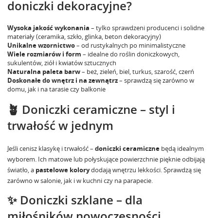
doniczki dekoracyjne?
Wysoka jakość wykonania
– tylko sprawdzeni producenci i solidne
materiały (ceramika, szkło, glinka, beton dekoracyjny)
Unikalne wzornictwo
– od rustykalnych po minimalistyczne
Wiele rozmiarów i form
– idealne do roślin doniczkowych,
sukulentów, ziół i kwiatów sztucznych
Naturalna paleta barw
– beż, zieleń, biel, turkus, szarość, czerń
Doskonałe do wnętrz i na zewnątrz
– sprawdzą się zarówno w
domu, jak i na tarasie czy balkonie
🪴 Doniczki ceramiczne – styl i
trwałość w jednym
Jeśli cenisz klasykę i trwałość –
doniczki ceramiczne
będą idealnym
wyborem. Ich matowe lub połyskujące powierzchnie pięknie odbijają
światło, a
pastelowe kolory
dodają wnętrzu lekkości. Sprawdzą się
zarówno w salonie, jak i w kuchni czy na parapecie.
✨ Doniczki szklane – dla
miłośników nowoczesności