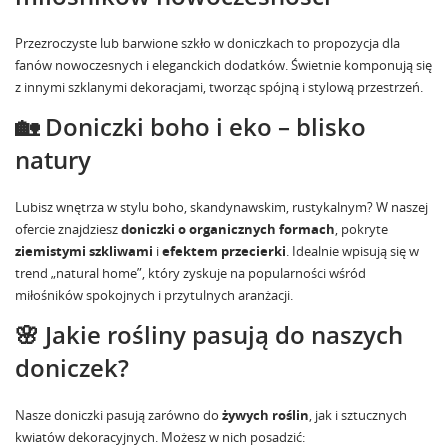
Przezroczyste lub barwione szkło w doniczkach to propozycja dla
fanów nowoczesnych i eleganckich dodatków. Świetnie komponują się
z
innymi szklanymi dekoracjami
, tworząc spójną i stylową przestrzeń.
🏡 Doniczki boho i eko – blisko
natury
Lubisz wnętrza w stylu boho, skandynawskim, rustykalnym? W naszej
ofercie znajdziesz
doniczki o organicznych formach
, pokryte
ziemistymi szkliwami
i
efektem przecierki
. Idealnie wpisują się w
trend „natural home”, który zyskuje na popularności wśród
miłośników spokojnych i przytulnych aranżacji.
🌸 Jakie rośliny pasują do naszych
doniczek?
Nasze doniczki pasują zarówno do
żywych roślin
, jak i
sztucznych
kwiatów dekoracyjnych
. Możesz w nich posadzić: