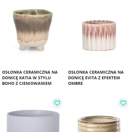
OSŁONKA CERAMICZNA NA
OSŁONKA CERAMICZNA NA
DONICĘ KATIA W STYLU
DONICĘ EVITA Z EFEKTEM
BOHO Z CIENIOWANIEM
OMBRE
favorite_border
favorite_border