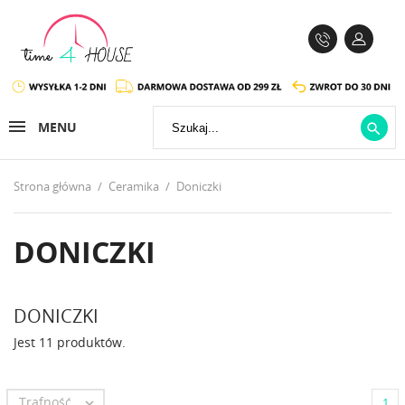
MENU

Strona główna
Ceramika
Doniczki
DONICZKI
DONICZKI
Jest 11 produktów.
Trafność

1