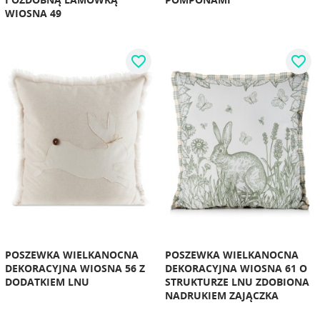
WIOSNA 49
favorite_border
favorite_border
POSZEWKA WIELKANOCNA
POSZEWKA WIELKANOCNA
DEKORACYJNA WIOSNA 56 Z
DEKORACYJNA WIOSNA 61 O
DODATKIEM LNU
STRUKTURZE LNU ZDOBIONA
NADRUKIEM ZAJĄCZKA