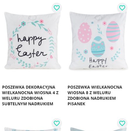
favorite_border
favorite_border
POSZEWKA DEKORACYJNA
POSZEWKA WIELKANOCNA
WIELKANOCNA WIOSNA 4 Z
WIOSNA 8 Z WELURU
WELURU ZDOBIONA
ZDOBIONA NADRUKIEM
SUBTELNYM NADRUKIEM
PISANEK
favorite_border
favorite_border