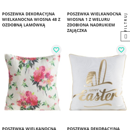
POSZEWKA DEKORACYJNA
POSZEWKA WIELKANOCNA
FILTRUJ
WIELKANOCNA WIOSNA 48 Z
WIOSNA 1 Z WELURU
OZDOBNĄ LAMÓWKĄ
ZDOBIONA NADRUKIEM
ZAJĄCZKA
favorite_border
favorite_border
POSZEWKA WIELKANOCNA
POSZEWKA DEKORACYJNA