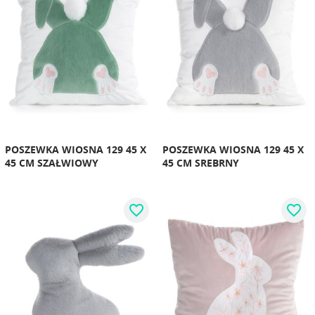
POSZEWKA WIOSNA 129 45 X
POSZEWKA WIOSNA 129 45 X
45 CM SZAŁWIOWY
45 CM SREBRNY
favorite_border
favorite_border