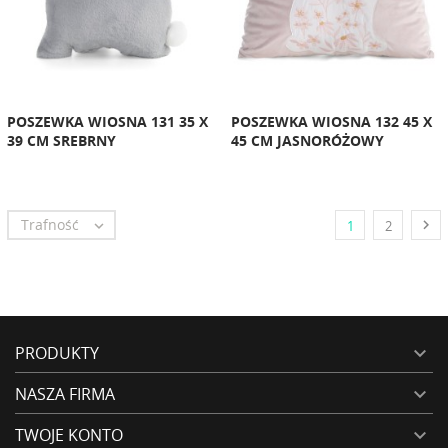
POSZEWKA WIOSNA 131 35 X
POSZEWKA WIOSNA 132 45 X
39 CM SREBRNY
45 CM JASNORÓŻOWY
Trafność


1
2
PRODUKTY

NASZA FIRMA

TWOJE KONTO
