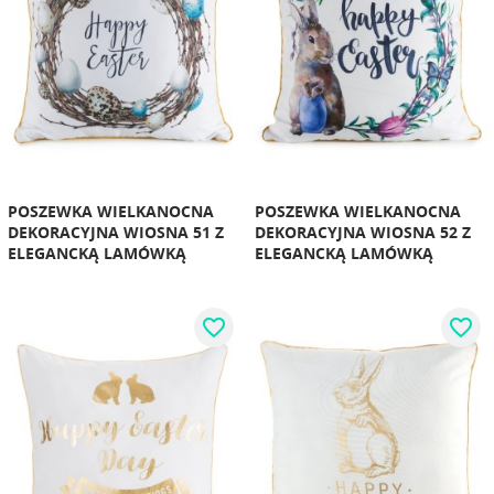
POSZEWKA WIELKANOCNA
POSZEWKA WIELKANOCNA
DEKORACYJNA WIOSNA 51 Z
DEKORACYJNA WIOSNA 52 Z
ELEGANCKĄ LAMÓWKĄ
ELEGANCKĄ LAMÓWKĄ
favorite_border
favorite_border