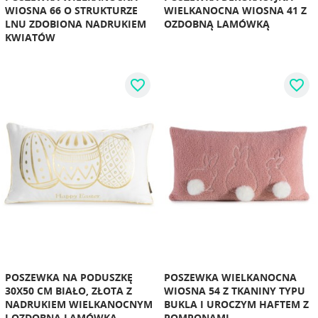
WIOSNA 66 O STRUKTURZE
WIELKANOCNA WIOSNA 41 Z
LNU ZDOBIONA NADRUKIEM
OZDOBNĄ LAMÓWKĄ
KWIATÓW
favorite_border
favorite_border
POSZEWKA NA PODUSZKĘ
POSZEWKA WIELKANOCNA
30X50 CM BIAŁO, ZŁOTA Z
WIOSNA 54 Z TKANINY TYPU
NADRUKIEM WIELKANOCNYM
BUKLA I UROCZYM HAFTEM Z
I OZDOBNĄ LAMÓWKĄ
POMPONAMI