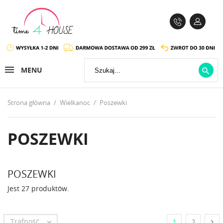
MENU

Strona główna
Wielkanoc
Poszewki
POSZEWKI
POSZEWKI
Jest 27 produktów.
Trafność


1
2