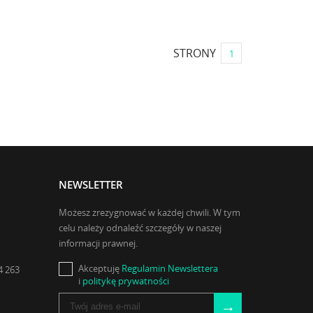
STRONY
1
NEWSLETTER
Możesz zrezygnować w każdej chwili. W tym
celu należy odnaleźć szczegóły w naszej
informacji prawnej.
Akceptuję
Regulamin Newslettera
4 263
i
politykę prywatności