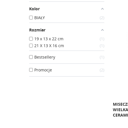
Kolor
BIAŁY
2
Rozmiar
19 x 13 x 22 cm
1
21 X 13 X 16 cm
1
Bestsellery
1
Promocje
2
MISECZ
WIELKA
CERAMI