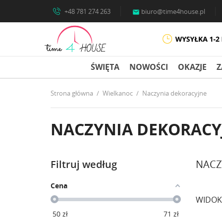
+48 781 274 263
biuro@time4house.pl

ŚWIĘTA
NOWOŚCI
OKAZJE
Z
Strona główna
Wielkanoc
Naczynia dekoracyjne
NACZYNIA DEKORACY
Filtruj według
NACZ
Cena
WIDOK
50
zł
71
zł