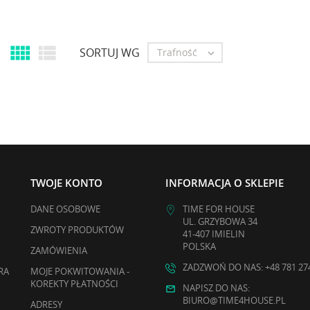


SORTUJ WG
Trafność

TWOJE KONTO
INFORMACJA O SKLEPIE
DANE OSOBOWE
TIME FOR HOUSE
UL. GRZYBOWA 34
ZWROTY PRODUKTÓW
41-407 IMIELIN
POLSKA
ZAMÓWIENIA
ZADZWOŃ DO NAS: +48 781 27
RA
MOJE POKWITOWANIA -
KOREKTY PŁATNOŚCI
NAPISZ DO NAS:
BIURO@TIME4HOUSE.PL
ADRESY