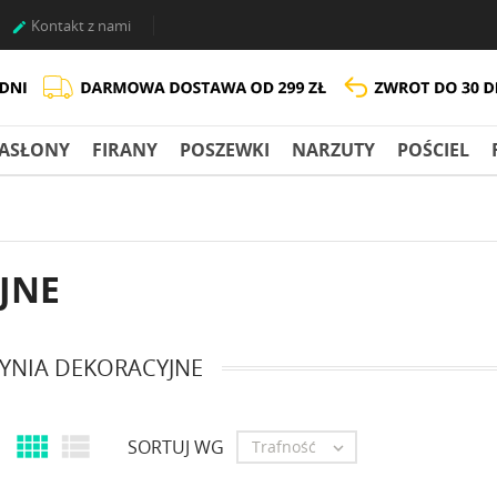
Kontakt z nami

ASŁONY
FIRANY
POSZEWKI
NARZUTY
POŚCIEL
JNE
YNIA DEKORACYJNE


SORTUJ WG
Trafność
