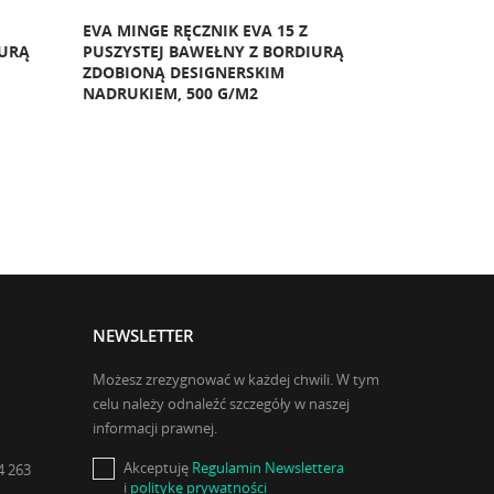
EVA MINGE RĘCZNIK EVA 15 Z
EVA MINGE R
IURĄ
PUSZYSTEJ BAWEŁNY Z BORDIURĄ
PUSZYSTEJ 
ZDOBIONĄ DESIGNERSKIM
ZDOBIONĄ D
NADRUKIEM, 500 G/M2
NADRUKIEM,
NEWSLETTER
Możesz zrezygnować w każdej chwili. W tym
celu należy odnaleźć szczegóły w naszej
informacji prawnej.
Akceptuję
Regulamin Newslettera
4 263
i
politykę prywatności