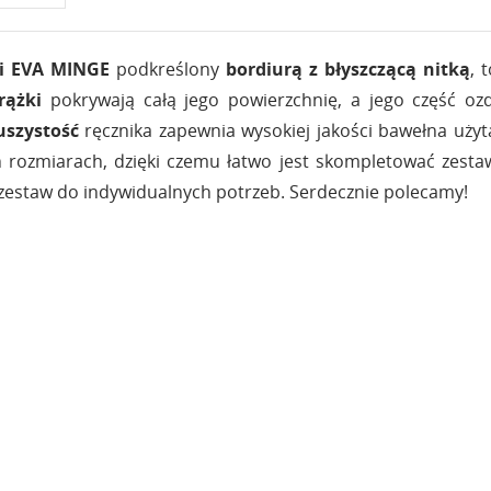
ji EVA MINGE
podkreślony
bordiurą z błyszczącą nitką
, 
prążki
pokrywają całą jego powierzchnię, a jego część o
uszystość
ręcznika zapewnia wysokiej jakości bawełna użyt
ozmiarach, dzięki czemu łatwo jest skompletować zestaw.
zestaw do indywidualnych potrzeb. Serdecznie polecamy!