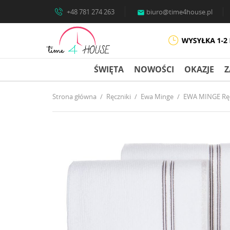
+48 781 274 263
biuro@time4house.pl

ŚWIĘTA
NOWOŚCI
OKAZJE
Z
Strona główna
Ręczniki
Ewa Minge
EWA MINGE Ręcz