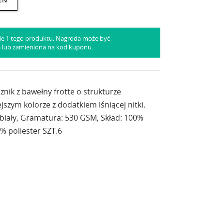
ie 1 tego produktu. Nagroda może być
a lub zamieniona na kod kuponu.
nik z bawełny frotte o strukturze
szym kolorze z dodatkiem lśniącej nitki.
 biały, Gramatura: 530 GSM, Skład: 100%
% poliester SZT.6