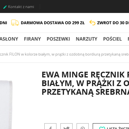
Kontakt z nami

ASŁONY
FIRANY
POSZEWKI
NARZUTY
POŚCIEL
nik FILON w kolorze białym, w prążki z ozdobną bordiurą przetykaną sreb
EWA MINGE RĘCZNIK 
BIAŁYM, W PRĄŻKI Z
PRZETYKANĄ SREBRNĄ
LISTA ŻYCZ