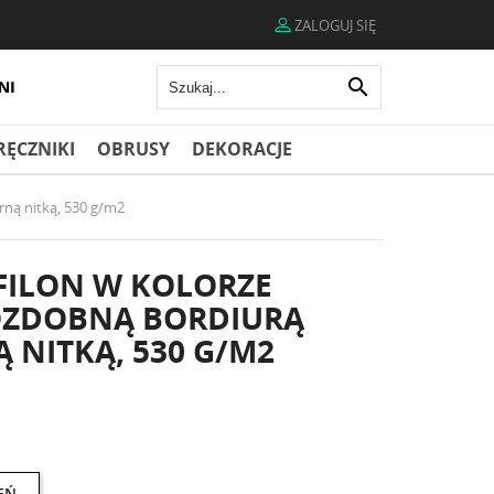
ZALOGUJ SIĘ

RĘCZNIKI
OBRUSY
DEKORACJE
rną nitką, 530 g/m2
FILON W KOLORZE
 OZDOBNĄ BORDIURĄ
 NITKĄ, 530 G/M2
EŃ