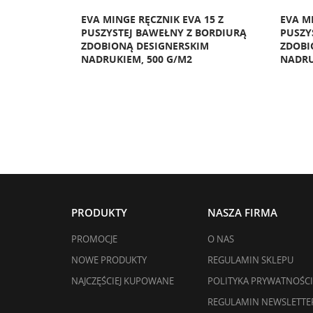
 17 Z
EVA MINGE RĘCZNIK EVA 15 Z
EVA M
 BORDIURĄ
PUSZYSTEJ BAWEŁNY Z BORDIURĄ
PUSZY
IM
ZDOBIONĄ DESIGNERSKIM
ZDOBI
NADRUKIEM, 500 G/M2
NADRU
PRODUKTY
NASZA FIRMA
PROMOCJE
O NAS
NOWE PRODUKTY
REGULAMIN SKLEPU
NAJCZĘŚCIEJ KUPOWANE
POLITYKA PRYWATNOŚCI
REGULAMIN NEWSLETTE