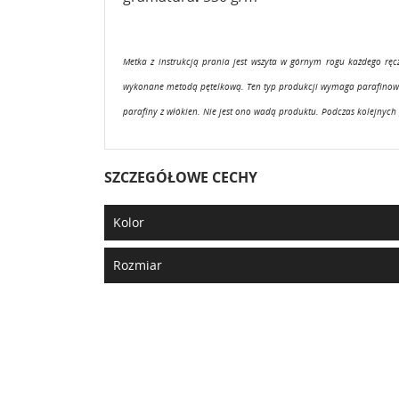
Metka z instrukcją prania jest wszyta w górnym rogu każdego rę
wykonane metodą pętelkową. Ten typ produkcji wymaga parafinowani
parafiny z włókien. Nie jest ono wadą produktu. Podczas kolejnych 
SZCZEGÓŁOWE CECHY
Kolor
Rozmiar