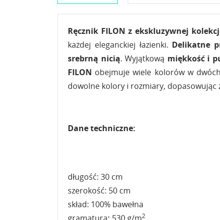
Ręcznik FILON z ekskluzywnej kolekc
każdej eleganckiej łazienki.
Delikatne 
srebrną nicią
. Wyjątkową
miękkość i p
FILON
obejmuje wiele kolorów w dwóch r
dowolne kolory i rozmiary, dopasowując 
Dane techniczne:
długość: 30 cm
szerokość: 50 cm
skład: 100% bawełna
2
gramatura
:
530 g/m