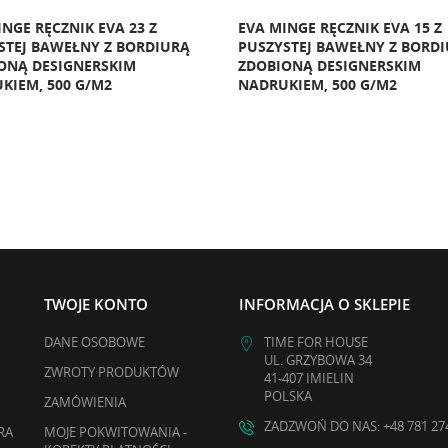
INGE RĘCZNIK EVA 23 Z
EVA MINGE RĘCZNIK EVA 15 Z
STEJ BAWEŁNY Z BORDIURĄ
PUSZYSTEJ BAWEŁNY Z BORD
ONĄ DESIGNERSKIM
ZDOBIONĄ DESIGNERSKIM
KIEM, 500 G/M2
NADRUKIEM, 500 G/M2
TWOJE KONTO
INFORMACJA O SKLEPIE
DANE OSOBOWE
TIME FOR HOUSE
UL. GRZYBOWA 34
ZWROTY PRODUKTÓW
41-407 IMIELIN
POLSKA
ZAMÓWIENIA
ZADZWOŃ DO NAS: +48 781 27
RA
MOJE POKWITOWANIA -