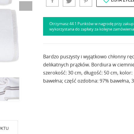
favorite_border
Otrzymasz 44.1 Punktów w nagrodę przy zakup
wykorzystana do zapłaty za kolejne zamówieni
Bardzo puszysty i wyjątkowo chłonny ręcz
delikatnych prążków. Bordiura w ciemniej
szerokość: 30 cm, długość: 50 cm, kolor:
bawełna; część ozdobna: 97% bawełna, 3
UKTU