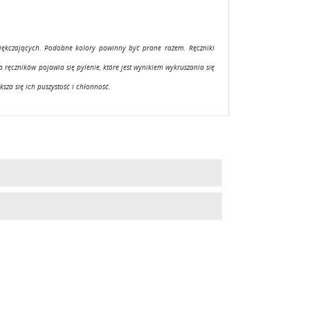
miękczających. Podobne kolory powinny być prane razem. Ręczniki
ęczników pojawia się pylenie, które jest wynikiem wykruszania się
sza się ich puszystość i chłonność.