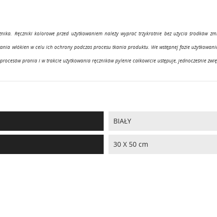
cznika. Ręczniki kolorowe przed użytkowaniem należy wyprać trzykrotnie bez użycia środków z
a włókien w celu ich ochrony podczas procesu tkania produktu. We wstępnej fazie użytkowania r
procesów prania i w trakcie użytkowania ręczników pylenie całkowicie ustępuje, jednocześnie zwięk
BIAŁY
30 X 50 cm