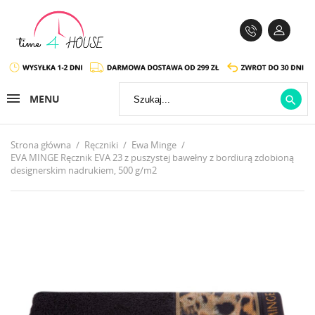
MENU

Strona główna
Ręczniki
Ewa Minge
EVA MINGE Ręcznik EVA 23 z puszystej bawełny z bordiurą zdobioną
designerskim nadrukiem, 500 g/m2