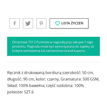
favorite_border
LISTA ŻYCZEŃ
Otrzymasz 151.5 Punktów w nagrodę przy zakupie 1 tego
produktu. Nagroda może być wykorzystana do zapłaty za
kolejne zamówienia lub zamieniona na kod kuponu.
Ręcznik z drukowaną bordiurą szerokość: 50 cm,
długość: 90 cm, kolor: czarny, Gramatura: 500 GSM,
Skład: 100% bawełna; część ozdobna: 100%
poliester SZT.6