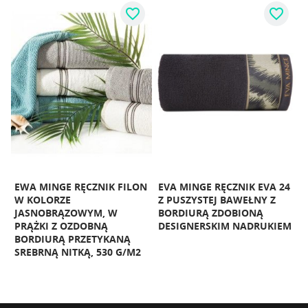
favorite_border
favorite_border
N
EWA MINGE RĘCZNIK FILON
EVA MINGE RĘCZNIK EVA 24
E
W
W KOLORZE
Z PUSZYSTEJ BAWEŁNY Z
W
JASNOBRĄZOWYM, W
BORDIURĄ ZDOBIONĄ
P
PRĄŻKI Z OZDOBNĄ
DESIGNERSKIM NADRUKIEM
BORDIURĄ PRZETYKANĄ
S
SREBRNĄ NITKĄ, 530 G/M2
G