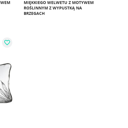
YWEM
MIĘKKIEGO WELWETU Z MOTYWEM
ROŚLINNYM Z WYPUSTKĄ NA
BRZEGACH
favorite_border