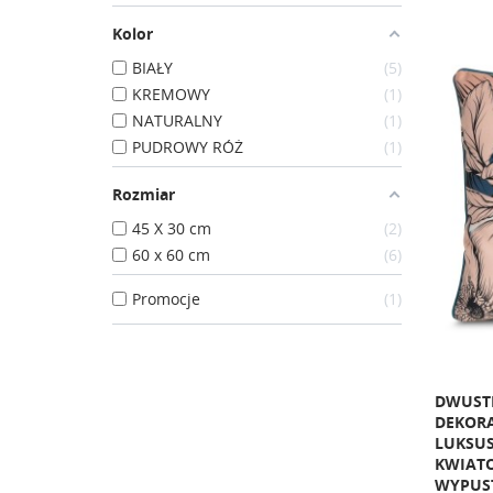
Kolor
BIAŁY
5
KREMOWY
1
NATURALNY
1
PUDROWY RÓŻ
1
Rozmiar
45 X 30 cm
2
60 x 60 cm
6
Promocje
1
DWUST
DEKOR
LUKSU
KWIAT
WYPUS