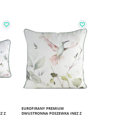
favorite_border
favorite_border
EUROFIRANY PREMIUM
Z Z
DWUSTRONNA POSZEWKA INEZ Z