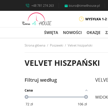
+48 781 274 263
biuro@time4house.pl

ŚWIĘTA
NOWOŚCI
OKAZJE
Z
Strona główna
Poszewki
Velvet hiszpański
VELVET HISZPAŃSKI
Filtruj według
VELV
Cena
WIDOK
72
zł
106
zł