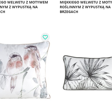
IEGO WELWETU Z MOTYWEM
MIĘKKIEGO WELWETU Z MOT
NYM Z WYPUSTKĄ NA
ROŚLINNYM Z WYPUSTKĄ NA
ACH
BRZEGACH
favorite_border