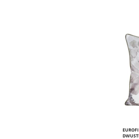
EUROF
DWUST