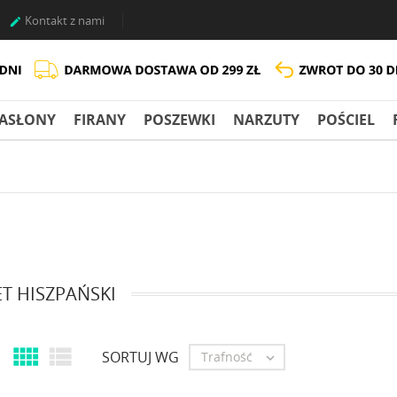
Kontakt z nami

ASŁONY
FIRANY
POSZEWKI
NARZUTY
POŚCIEL
ET HISZPAŃSKI


SORTUJ WG
Trafność
