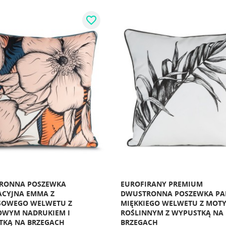
favorite_border
RONNA POSZEWKA
EUROFIRANY PREMIUM
ACYJNA EMMA Z
DWUSTRONNA POSZEWKA PA
SOWEGO WELWETU Z
MIĘKKIEGO WELWETU Z MOT
OWYM NADRUKIEM I
ROŚLINNYM Z WYPUSTKĄ NA
TKĄ NA BRZEGACH
BRZEGACH