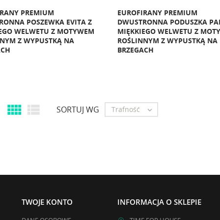
IRANY PREMIUM
EUROFIRANY PREMIUM
ONNA POSZEWKA EVITA Z
DWUSTRONNA PODUSZKA PA
IEGO WELWETU Z MOTYWEM
MIĘKKIEGO WELWETU Z MOT
NYM Z WYPUSTKĄ NA
ROŚLINNYM Z WYPUSTKĄ NA
ACH
BRZEGACH


SORTUJ WG
Trafność

TWOJE KONTO
INFORMACJA O SKLEPIE