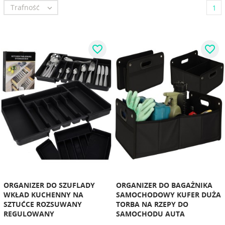
Trafność

1
favorite_border
favorite_border
ORGANIZER DO SZUFLADY
ORGANIZER DO BAGAŻNIKA
WKŁAD KUCHENNY NA
SAMOCHODOWY KUFER DUŻA
SZTUĆCE ROZSUWANY
TORBA NA RZEPY DO
REGULOWANY
SAMOCHODU AUTA