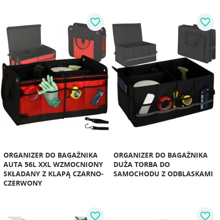
favorite_border
favorite_border
ORGANIZER DO BAGAŻNIKA
ORGANIZER DO BAGAŻNIKA
AUTA 56L XXL WZMOCNIONY
DUŻA TORBA DO
SKŁADANY Z KLAPĄ CZARNO-
SAMOCHODU Z ODBLASKAMI
CZERWONY
favorite_border
favorite_border