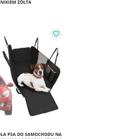
NIKIEM ŻÓŁTA
favorite_border
DLA PSA DO SAMOCHODU NA