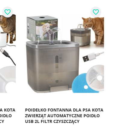
favorite_border
favorite_border
A KOTA
POIDEŁKO FONTANNA DLA PSA KOTA
OIDŁO
ZWIERZĄT AUTOMATYCZNE POIDŁO
CY
USB 2L FILTR CZYSZCZĄCY