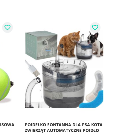
favorite_border
favorite_border
NISOWA
POIDEŁKO FONTANNA DLA PSA KOTA
ZWIERZĄT AUTOMATYCZNE POIDŁO