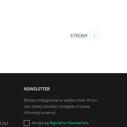
STRONY
1
NEWSLETTER
Możesz zrezygnować w każdej chwili. W tym
celu należy odnaleźć szczegóły w naszej
informacji prawnej.
Akceptuję
Regulamin Newslettera
4 263