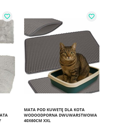
favorite_border
favorite_border
MATA POD KUWETĘ DLA KOTA
ATA
WODOODPORNA DWUWARSTWOWA
Y
40X60CM XXL