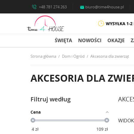
+48 781 274 263
biuro@time4house.pl

ŚWIĘTA
NOWOŚCI
OKAZJE
Z
Strona główna
Dom i Ogród
Akcesoria dla zwierząt
AKCESORIA DLA ZWIE
Filtruj według
AKCE
Cena
WIDOK
4
zł
109
zł