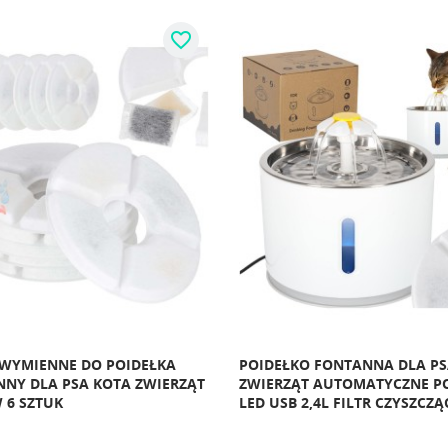
favorite_border
 WYMIENNE DO POIDEŁKA
POIDEŁKO FONTANNA DLA PS
NY DLA PSA KOTA ZWIERZĄT
ZWIERZĄT AUTOMATYCZNE P
 6 SZTUK
LED USB 2,4L FILTR CZYSZCZĄ