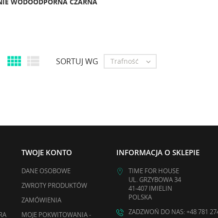
ENIE WODOODPORNA CZARNA


SORTUJ WG
Trafność

TWOJE KONTO
INFORMACJA O SKLEPIE
DANE OSOBOWE
TIME FOR HOUSE
UL. GRZYBOWA 34
ZWROTY PRODUKTÓW
41-407 IMIELIN
POLSKA
ZAMÓWIENIA
ZADZWOŃ DO NAS: +48 781 27
RA
MOJE POKWITOWANIA -