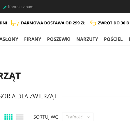
Kontakt z nami

ASŁONY
FIRANY
POSZEWKI
NARZUTY
POŚCIEL
RZĄT
SORIA DLA ZWIERZĄT


SORTUJ WG
Trafność
