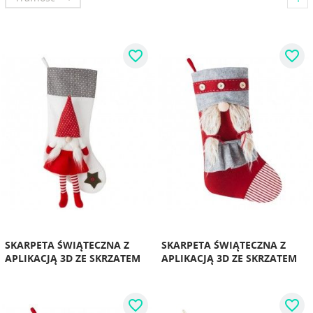
favorite_border
favorite_border
SKARPETA ŚWIĄTECZNA Z
SKARPETA ŚWIĄTECZNA Z
APLIKACJĄ 3D ZE SKRZATEM
APLIKACJĄ 3D ZE SKRZATEM
favorite_border
favorite_border