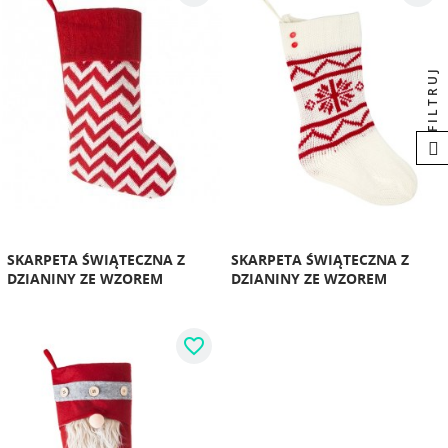
FILTRUJ
SKARPETA ŚWIĄTECZNA Z
SKARPETA ŚWIĄTECZNA Z
DZIANINY ZE WZOREM
DZIANINY ZE WZOREM
favorite_border