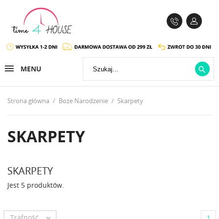
MENU

Strona główna
Boże Narodzenie
Skarpety
SKARPETY
SKARPETY
Jest 5 produktów.
Trafność

1