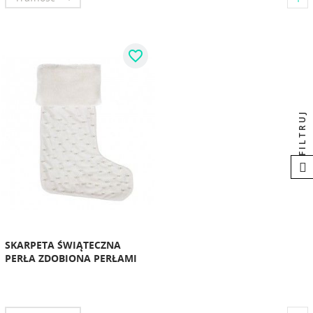
favorite_border
FILTRUJ
SKARPETA ŚWIĄTECZNA
PERŁA ZDOBIONA PERŁAMI