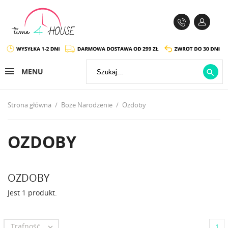
MENU

Strona główna
Boże Narodzenie
Ozdoby
OZDOBY
OZDOBY
Jest 1 produkt.
Trafność

1