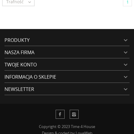
Trafność

1
PRODUKTY

NASZA FIRMA

TWOJE KONTO

INFORMACJA O SKLEPIE

NEWSLETTER

Copyright © 2023 Time 4 House
Design & coded by
LoveWeb