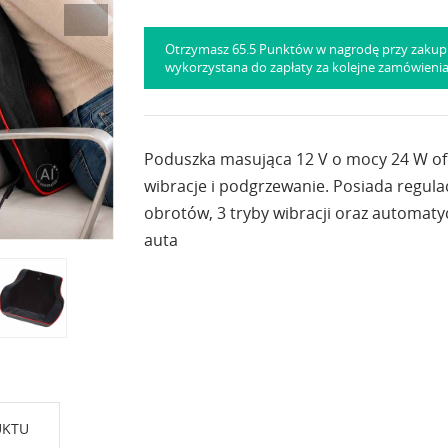
Otrzymasz 65.5 Punktów w nagrodę przy zakup
wykorzystana do zapłaty za kolejne zamówieni
Poduszka masująca 12 V o mocy 24 W ofe
wibracje i podgrzewanie. Posiada regula
obrotów, 3 tryby wibracji oraz automat
auta
UKTU