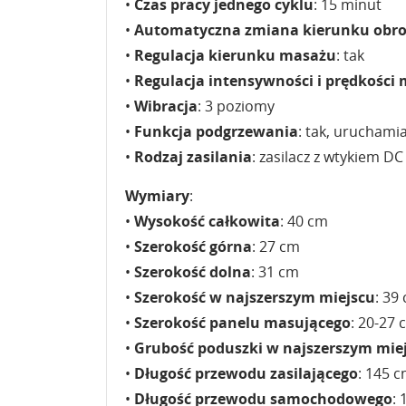
•
Czas pracy jednego cyklu
: 15 minut
•
Automatyczna zmiana kierunku obr
•
Regulacja kierunku masażu
: tak
•
Regulacja intensywności i prędkości
•
Wibracja
: 3 poziomy
•
Funkcja podgrzewania
: tak, uruchami
•
Rodzaj zasilania
: zasilacz z wtykiem DC
Wymiary
:
•
Wysokość całkowita
: 40 cm
•
Szerokość górna
: 27 cm
•
Szerokość dolna
: 31 cm
•
Szerokość w najszerszym miejscu
: 39
•
Szerokość panelu masującego
: 20-27 
•
Grubość poduszki w najszerszym mie
•
Długość przewodu zasilającego
: 145 
•
Długość przewodu samochodowego
: