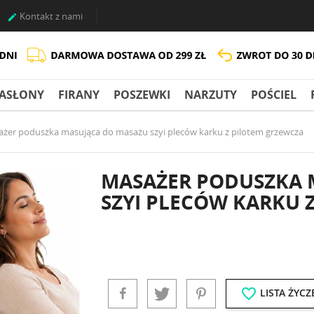
Kontakt z nami

ASŁONY
FIRANY
POSZEWKI
NARZUTY
POŚCIEL
żer poduszka masująca do masażu szyi pleców karku z pilotem grzewcza
MASAŻER PODUSZKA 
SZYI PLECÓW KARKU 
favorite_border
LISTA ŻYCZ