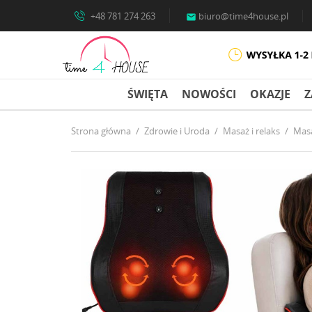
+48 781 274 263
biuro@time4house.pl

ŚWIĘTA
NOWOŚCI
OKAZJE
Z
Strona główna
Zdrowie i Uroda
Masaż i relaks
Masa