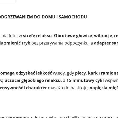
PODGRZEWANIEM DO DOMU I SAMOCHODU
nia fotel w
strefę relaksu
.
Obrotowe głowice
,
wibracje
,
r
la
zmienić tryb
bez przerywania odpoczynku, a
adapter s
omaga odzyskać lekkość
wtedy, gdy
plecy
,
kark
i
ramion
zą
uczucie głębokiego relaksu
, a
15-minutowy cykl
wspier
tensywność
i
charakter
masażu do nastroju,
napięcia
mięś
awsze gotowa
, gdy potrzebujesz chwili ukojenia po pracy, 