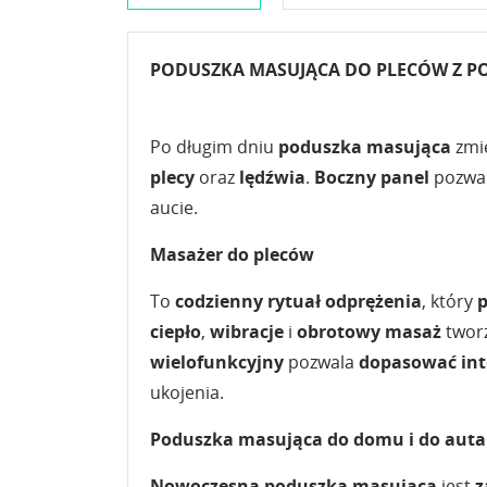
PODUSZKA MASUJĄCA DO PLECÓW Z 
Po długim dniu
poduszka masująca
zmie
plecy
oraz
lędźwia
.
Boczny panel
pozwa
aucie.
Masażer do pleców
To
codzienny rytuał odprężenia
, który
p
ciepło
,
wibracje
i
obrotowy
masaż
twor
wielofunkcyjny
pozwala
dopasować in
ukojenia.
Poduszka masująca do domu i do auta
Nowoczesna poduszka masująca
jest
z