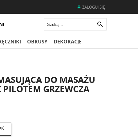
ZALOGUJ SIĘ

RĘCZNIKI
OBRUSY
DEKORACJE
MASUJĄCA DO MASAŻU
Z PILOTEM GRZEWCZA
EŃ