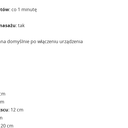
otów
: co 1 minutę
 masażu
: tak
ana domyślnie po włączeniu urządzenia
 cm
cm
jscu
: 12 cm
cm
 120 cm