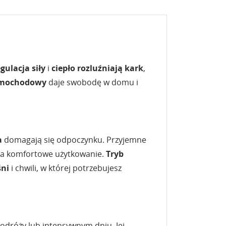
egulacja
siły
i
ciepło
rozluźniają kark
,
amochodowy
daje swobodę w domu i
a
domagają się odpoczynku. Przyjemne
a komfortowe użytkowanie.
Tryb
ni
i chwili, w której potrzebujesz
podróży lub intensywnym dniu. Jej