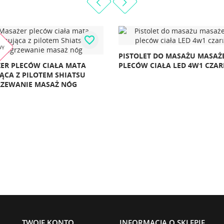
favorite_border
LET DO MASAŻU MASAŻER DO
W CIAŁA LED 4W1 CZARNY
MISKA DO MASAŻU MYCIA ST
NÓG SILIKONOWA SKŁADANA
WIADRO Z WYPUSTKAMI
TWOJE KONTO
INFORMACJA O SKLEPIE