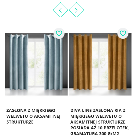
favorite_border
favorite_border
L
ZASŁONA Z MIĘKKIEGO
DIVA LINE ZASŁONA RIA Z
WELWETU O AKSAMITNEJ
MIĘKKIEGO WELWETU O
M
STRUKTURZE
AKSAMITNEJ STRUKTURZE.
POSIADA AŻ 10 PRZELOTEK,
L
GRAMATURA 300 G/M2