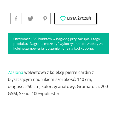
favorite_border
LISTA ŻYCZEŃ
Otrzymasz 18.5 Punktów w nagrodę przy zakupie 1 tego
produktu. Nagroda może być wykorzystana do zapłaty za
kolejne zamówienia lub zamieniona na kod kuponu.
Zasłona
welwetowa z kolekcji pierre cardin z
błyszczącym nadrukiem szerokość: 140 cm,
długość: 250 cm, kolor: granatowy, Gramatura: 200
GSM, Skład: 100%poliester