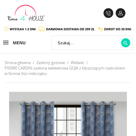
MENU

Strona główna
Zasłony gotowe
Welwet
PIERRE CARDIN zasłona welwetowa GOJA z błyszczącym nadrukiem
w formie liści miłorzębu