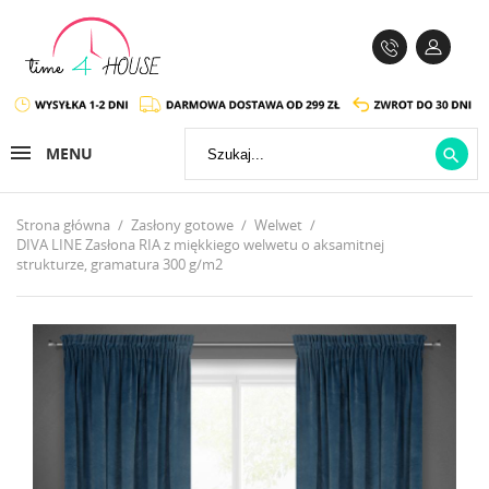
MENU

Strona główna
Zasłony gotowe
Welwet
DIVA LINE Zasłona RIA z miękkiego welwetu o aksamitnej
strukturze, gramatura 300 g/m2