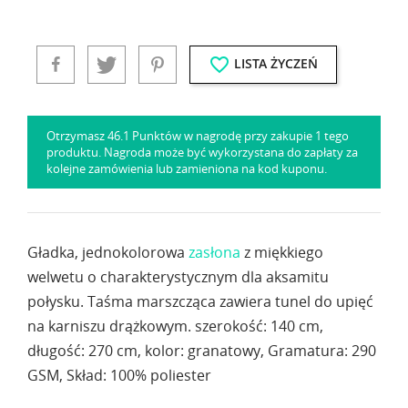
favorite_border
LISTA ŻYCZEŃ
Otrzymasz 46.1 Punktów w nagrodę przy zakupie 1 tego
produktu. Nagroda może być wykorzystana do zapłaty za
kolejne zamówienia lub zamieniona na kod kuponu.
Gładka, jednokolorowa
zasłona
z miękkiego
welwetu o charakterystycznym dla aksamitu
połysku. Taśma marszcząca zawiera tunel do upięć
na karniszu drążkowym. szerokość: 140 cm,
długość: 270 cm, kolor: granatowy, Gramatura: 290
GSM, Skład: 100% poliester