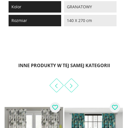
Kolor
GRANATOWY
Rozmiar
140 X 270 cm
INNE PRODUKTY W TEJ SAMEJ KATEGORII
favorite_border
favorite_border