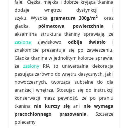
fale. Ciężka, miękka i dobrze kryjąca tkanina
dodaje wnętrzu dystynkcji i
2
szyku. Wysoka
gramatura 300g/m
oraz
gładka,
półmatowa powierzchnia
i
aksamitna struktura tkaniny sprawiają, że
zasłona
zjawiskowo
odbija światło
i
znakomicie prezentuje się po zawieszeniu.
Gładka tkanina w jednolitym kolorze sprawia,
że
zasłony
RIA to uniwersalna dekoracja
pasująca zarówno do wnętrz klasycznych, jak i
nowoczesnych, tworząca subtelne tło dla
aranżacji wnętrza. Stosując się do instrukcji
konserwacji masz pewność, że po praniu
tkanina
nie kurczy się
ani
nie wymaga
pracochłonnego prasowania
. Szczerze
polecamy.