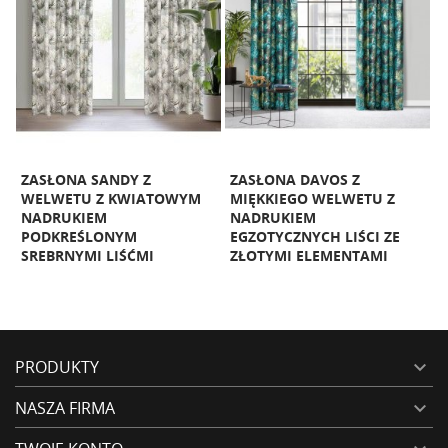
L
ZASŁONA SANDY Z
ZASŁONA DAVOS Z
WELWETU Z KWIATOWYM
MIĘKKIEGO WELWETU Z
NADRUKIEM
NADRUKIEM
G
PODKREŚLONYM
EGZOTYCZNYCH LIŚCI ZE
SREBRNYMI LIŚĆMI
ZŁOTYMI ELEMENTAMI
PRODUKTY

NASZA FIRMA
