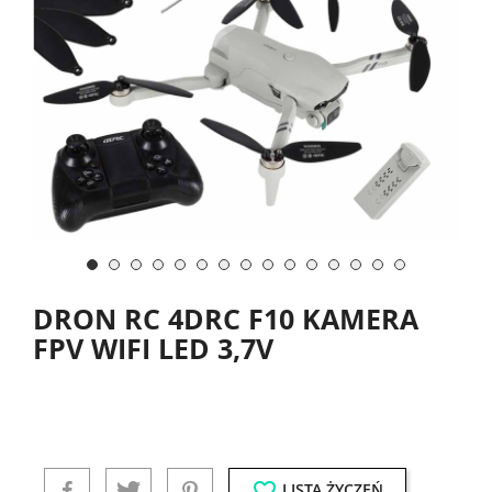
DRON RC 4DRC F10 KAMERA
FPV WIFI LED 3,7V
favorite_border
LISTA ŻYCZEŃ