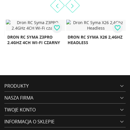
favorite_border
favorite_border
DRON RC SYMA Z3PRO
DRON RC SYMA X26 2,4GHZ
D
2.4GHZ 4CH WI-FI CZARNY
HEADLESS
2
PRODUKTY

NASZA FIRMA

TWOJE KONTO

INFORMACJA O SKLEPIE
