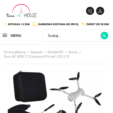
MENU

Strona główna
Zabawki
Modele RC
Drony
Dron RC 4DRC F10 kamera FPV wifi LED 3,7V