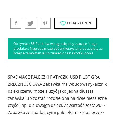
favorite_border
LISTA ŻYCZEŃ
Otrzymasz 38 Punktów w nagrodę przy zakupie 1 tego
produktu. Nagroda może być wykorzystana do zapłaty za
kolejne zamówienia lub zamieniona na kod kuponu.
SPADAJĄCE PAŁECZKI PATYCZKI USB PILOT GRA
ZRĘCZNOŚCIOWA Zabawka ma wbudowany łącznik,
dzięki czemu może służyć jako jedna dłuższa
zabawka lub zostać rozdzielona na dwie niezależne
części, np. dla dwojga dzieci. Zawartość zestawu: •
Zabawka ze spadajacymi pałeczkami • 8 pałeczek•