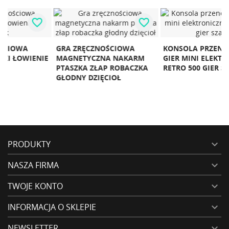
favorite_border
favorite_border
GRA ZRĘCZNOŚCIOWA
KONSOLA PRZENOŚNA DO
G
E
MAGNETYCZNA NAKARM
GIER MINI ELEKTRONICZNA
G
PTASZKA ZŁAP ROBACZKA
RETRO 500 GIER SZARA
Ż
GŁODNY DZIĘCIOŁ
N
PRODUKTY

NASZA FIRMA

TWOJE KONTO

INFORMACJA O SKLEPIE

NEWSLETTER
