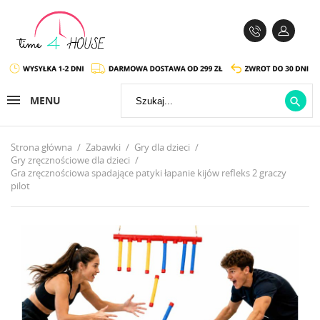
MENU

Strona główna
Zabawki
Gry dla dzieci
Gry zręcznościowe dla dzieci
Gra zręcznościowa spadające patyki łapanie kijów refleks 2 graczy
pilot