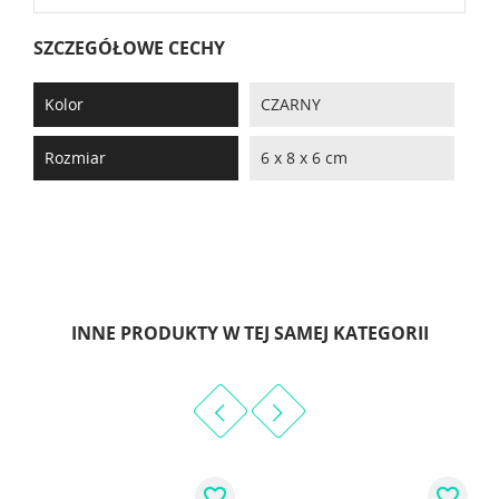
SZCZEGÓŁOWE CECHY
Kolor
CZARNY
Rozmiar
6 x 8 x 6 cm
INNE PRODUKTY W TEJ SAMEJ KATEGORII
favorite_border
favorite_border