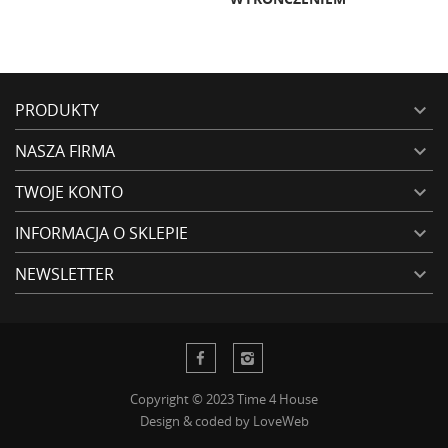
PRODUKTY

NASZA FIRMA

TWOJE KONTO

INFORMACJA O SKLEPIE

NEWSLETTER

Copyright © 2023 Time 4 House
Design & coded by
LoveWeb