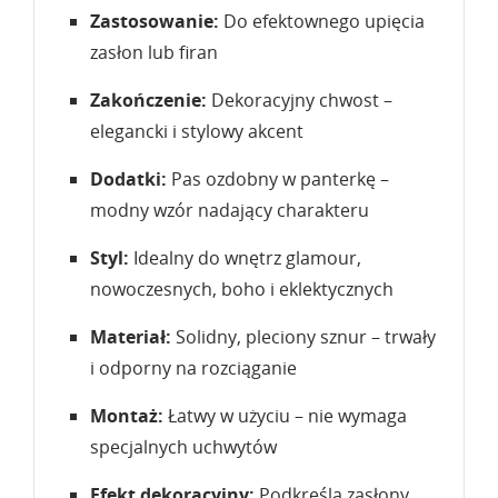
Zastosowanie:
Do efektownego upięcia
zasłon lub firan
Zakończenie:
Dekoracyjny chwost –
elegancki i stylowy akcent
Dodatki:
Pas ozdobny w panterkę –
modny wzór nadający charakteru
Styl:
Idealny do wnętrz glamour,
nowoczesnych, boho i eklektycznych
Materiał:
Solidny, pleciony sznur – trwały
i odporny na rozciąganie
Montaż:
Łatwy w użyciu – nie wymaga
specjalnych uchwytów
Efekt dekoracyjny:
Podkreśla zasłony,