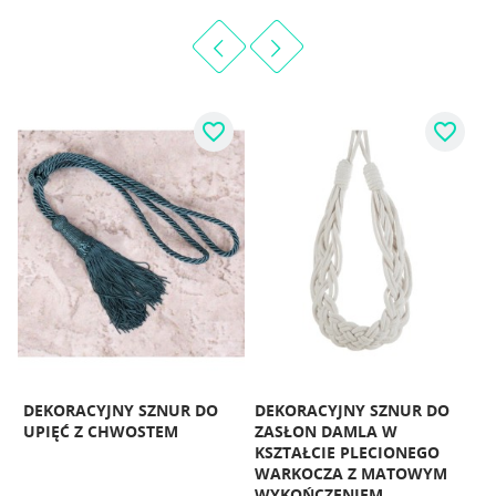
favorite_border
favorite_border
DEKORACYJNY SZNUR DO
DEKORACYJNY SZNUR DO
UPIĘĆ Z CHWOSTEM
ZASŁON DAMLA W
M
KSZTAŁCIE PLECIONEGO
WARKOCZA Z MATOWYM
WYKOŃCZENIEM
A