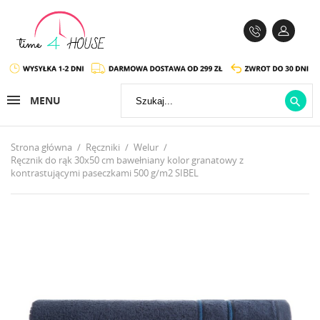
MENU

Strona główna
Ręczniki
Welur
Ręcznik do rąk 30x50 cm bawełniany kolor granatowy z
kontrastującymi paseczkami 500 g/m2 SIBEL