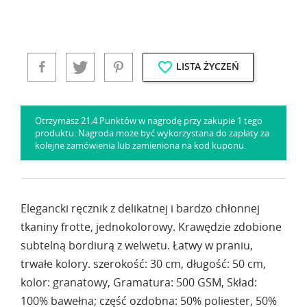
favorite_border
LISTA ŻYCZEŃ
Otrzymasz 21.4 Punktów w nagrodę przy zakupie 1 tego
produktu. Nagroda może być wykorzystana do zapłaty za
kolejne zamówienia lub zamieniona na kod kuponu.
Elegancki ręcznik z delikatnej i bardzo chłonnej
tkaniny frotte, jednokolorowy. Krawędzie zdobione
subtelną bordiurą z welwetu. Łatwy w praniu,
trwałe kolory. szerokość: 30 cm, długość: 50 cm,
kolor: granatowy, Gramatura: 500 GSM, Skład:
100% bawełna; część ozdobna: 50% poliester, 50%