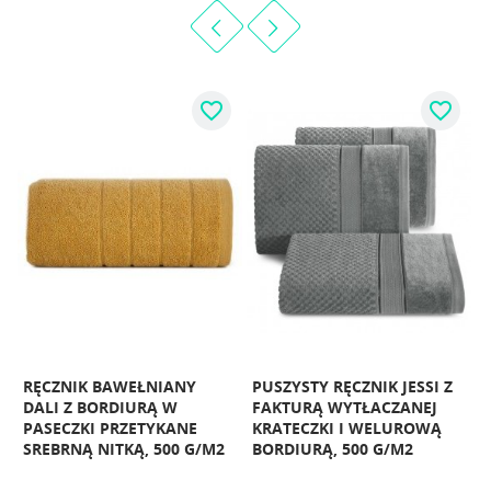
favorite_border
favorite_border
RĘCZNIK BAWEŁNIANY
PUSZYSTY RĘCZNIK JESSI Z
R
DALI Z BORDIURĄ W
FAKTURĄ WYTŁACZANEJ
PASECZKI PRZETYKANE
KRATECZKI I WELUROWĄ
SREBRNĄ NITKĄ, 500 G/M2
BORDIURĄ, 500 G/M2
P
S