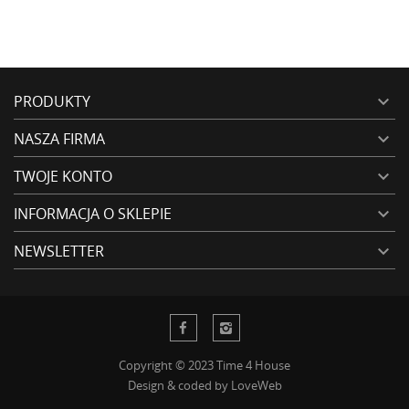
PRODUKTY

NASZA FIRMA

TWOJE KONTO

INFORMACJA O SKLEPIE

NEWSLETTER

Copyright © 2023 Time 4 House
Design & coded by
LoveWeb