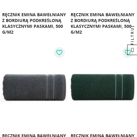
RĘCZNIK EMINA BAWEŁNIANY
RĘCZNIK EMINA BAWEŁNIANY
Z BORDIURĄ PODKREŚLONĄ
Z BORDIURĄ PODKREŚLONĄ
KLASYCZNYMI PASKAMI, 500
KLASYCZNYMI PASKAMI, 500
FILTRUJ
G/M2
G/M2
favorite_border
favorite_border
RĘCZNIK EMINA BAWEŁNIANY
RĘCZNIK EMINA BAWEŁNIANY