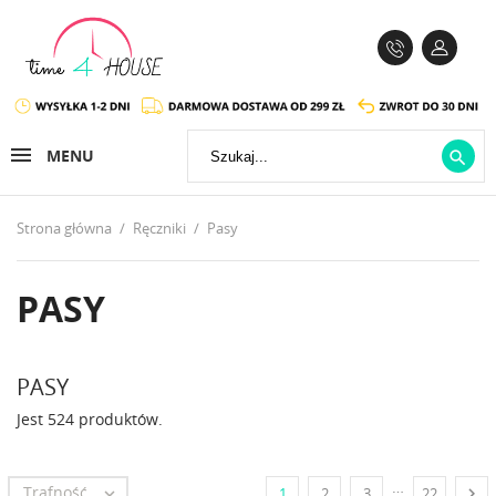
MENU

Strona główna
Ręczniki
Pasy
PASY
PASY
Jest 524 produktów.
…
Trafność


1
2
3
22