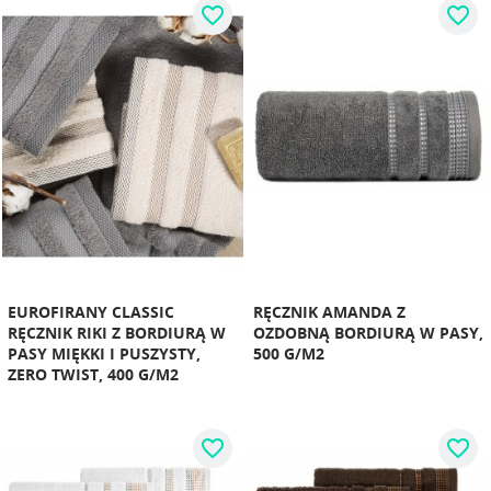
favorite_border
favorite_border
EUROFIRANY CLASSIC
RĘCZNIK AMANDA Z
RĘCZNIK RIKI Z BORDIURĄ W
OZDOBNĄ BORDIURĄ W PASY,
PASY MIĘKKI I PUSZYSTY,
500 G/M2
ZERO TWIST, 400 G/M2
favorite_border
favorite_border