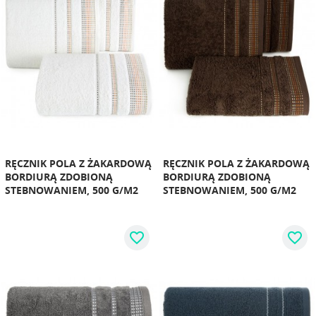
RĘCZNIK POLA Z ŻAKARDOWĄ
RĘCZNIK POLA Z ŻAKARDOWĄ
BORDIURĄ ZDOBIONĄ
BORDIURĄ ZDOBIONĄ
STEBNOWANIEM, 500 G/M2
STEBNOWANIEM, 500 G/M2
favorite_border
favorite_border