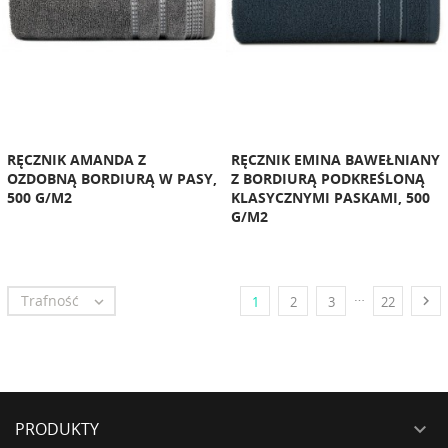
RĘCZNIK AMANDA Z
RĘCZNIK EMINA BAWEŁNIANY
OZDOBNĄ BORDIURĄ W PASY,
Z BORDIURĄ PODKREŚLONĄ
500 G/M2
KLASYCZNYMI PASKAMI, 500
G/M2
…
Trafność


1
2
3
22
PRODUKTY
