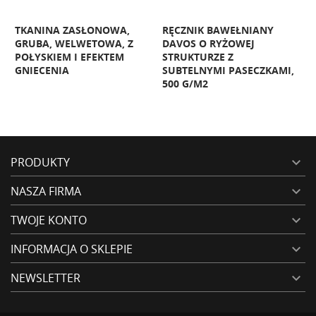
J
TKANINA ZASŁONOWA,
RĘCZNIK BAWEŁNIANY
S
GRUBA, WELWETOWA, Z
DAVOS O RYŻOWEJ
(
POŁYSKIEM I EFEKTEM
STRUKTURZE Z
GNIECENIA
SUBTELNYMI PASECZKAMI,
500 G/M2
PRODUKTY

NASZA FIRMA

TWOJE KONTO

INFORMACJA O SKLEPIE

NEWSLETTER
