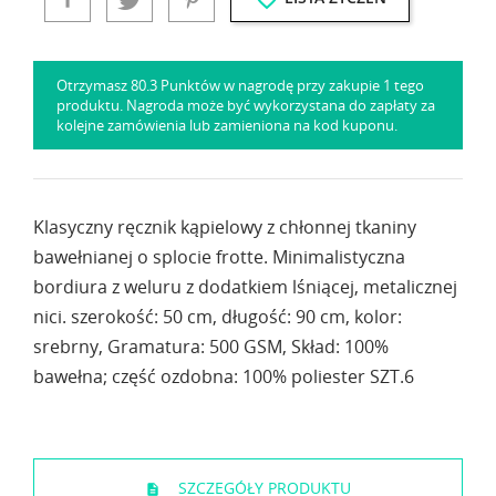
Otrzymasz 80.3 Punktów w nagrodę przy zakupie 1 tego
produktu. Nagroda może być wykorzystana do zapłaty za
kolejne zamówienia lub zamieniona na kod kuponu.
Klasyczny ręcznik kąpielowy z chłonnej tkaniny
bawełnianej o splocie frotte. Minimalistyczna
bordiura z weluru z dodatkiem lśniącej, metalicznej
nici. szerokość: 50 cm, długość: 90 cm, kolor:
srebrny, Gramatura: 500 GSM, Skład: 100%
bawełna; część ozdobna: 100% poliester SZT.6
SZCZEGÓŁY PRODUKTU