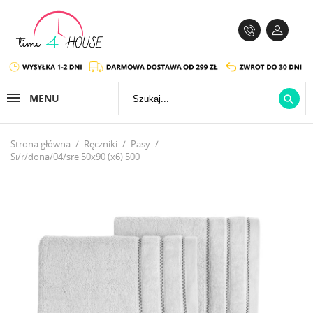
MENU

Strona główna
Ręczniki
Pasy
Si/r/dona/04/sre 50x90 (x6) 500