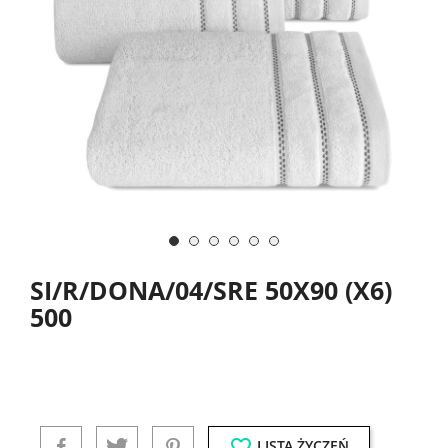
SI/R/DONA/04/SRE 50X90 (X6)
500
favorite_border
LISTA ŻYCZEŃ