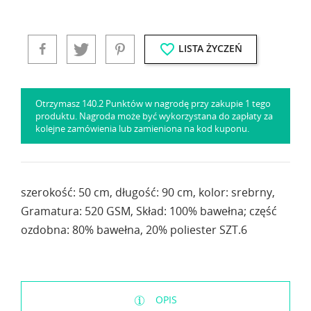
favorite_border
LISTA ŻYCZEŃ
Otrzymasz 140.2 Punktów w nagrodę przy zakupie 1 tego
produktu. Nagroda może być wykorzystana do zapłaty za
kolejne zamówienia lub zamieniona na kod kuponu.
szerokość: 50 cm, długość: 90 cm, kolor: srebrny,
Gramatura: 520 GSM, Skład: 100% bawełna; część
ozdobna: 80% bawełna, 20% poliester SZT.6
OPIS