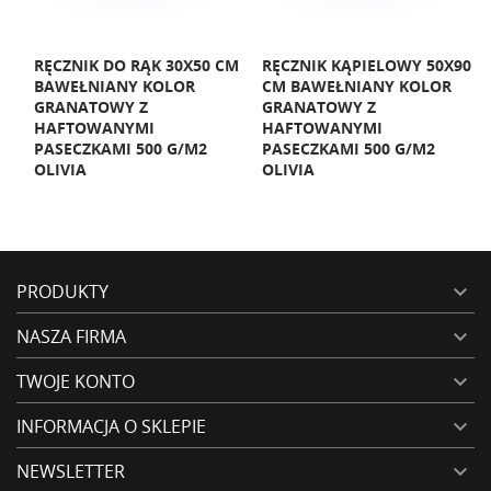
0
RĘCZNIK DO RĄK 30X50 CM
RĘCZNIK KĄPIELOWY 50X90
R
BAWEŁNIANY KOLOR
CM BAWEŁNIANY KOLOR
C
GRANATOWY Z
GRANATOWY Z
S
0
HAFTOWANYMI
HAFTOWANYMI
P
PASECZKAMI 500 G/M2
PASECZKAMI 500 G/M2
O
OLIVIA
OLIVIA
PRODUKTY

NASZA FIRMA

TWOJE KONTO

INFORMACJA O SKLEPIE

NEWSLETTER
