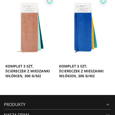
favorite_border
favorite_border
KOMPLET 3 SZT,
KOMPLET 3 SZT,
Ś
ŚCIERECZEK Z MIESZANKI
ŚCIERECZEK Z MIESZANKI
M
WŁÓKIEN, 300 G/M2
WŁÓKIEN, 300 G/M2
G
PRODUKTY

NASZA FIRMA