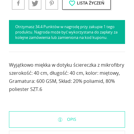
favorite_border
LISTA ŻYCZEŃ
Otrzymasz 34.4 Punktów w nagrodę przy zakupie 1 tego
produktu. Nagroda może być wykorzystana do zapłaty za
kolejne zamówienia lub zamieniona na kod kuponu.
Wyjątkowo miękka w dotyku ściereczka z mikrofibry
szerokość: 40 cm, długość: 40 cm, kolor: miętowy,
Gramatura: 600 GSM, Skład: 20% poliamid, 80%
poliester SZT.6
OPIS