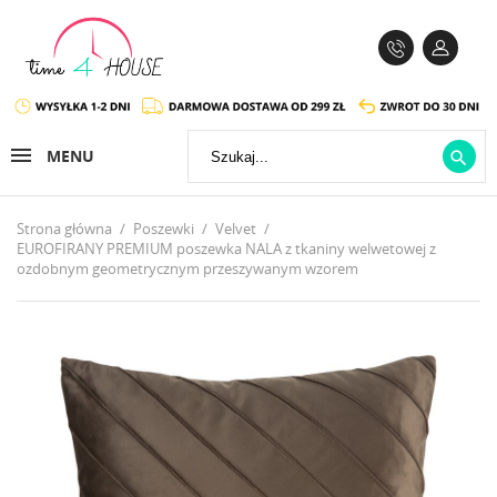
MENU

Strona główna
Poszewki
Velvet
EUROFIRANY PREMIUM poszewka NALA z tkaniny welwetowej z
ozdobnym geometrycznym przeszywanym wzorem