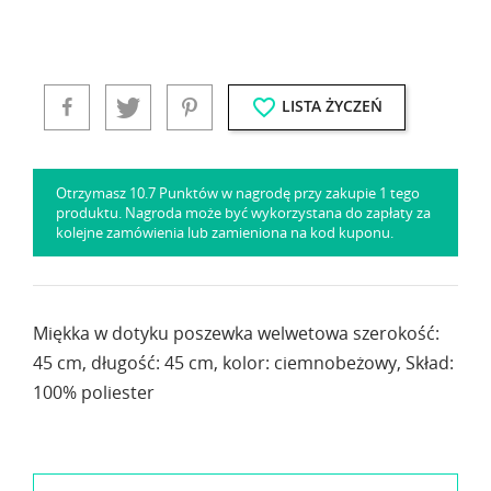
favorite_border
LISTA ŻYCZEŃ
Otrzymasz 10.7 Punktów w nagrodę przy zakupie 1 tego
produktu. Nagroda może być wykorzystana do zapłaty za
kolejne zamówienia lub zamieniona na kod kuponu.
Miękka w dotyku poszewka welwetowa szerokość:
45 cm, długość: 45 cm, kolor: ciemnobeżowy, Skład:
100% poliester