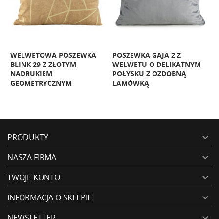
WELWETOWA POSZEWKA
POSZEWKA GAJA 2 Z
BLINK 29 Z ZŁOTYM
WELWETU O DELIKATNYM
NADRUKIEM
POŁYSKU Z OZDOBNĄ
T
GEOMETRYCZNYM
LAMÓWKĄ
W
PRODUKTY

NASZA FIRMA

TWOJE KONTO

INFORMACJA O SKLEPIE

NEWSLETTER
