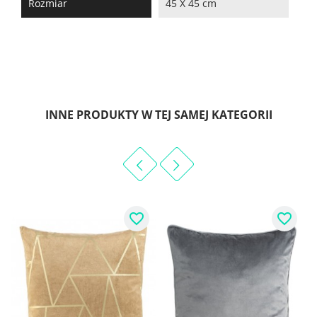
Rozmiar
45 X 45 cm
INNE PRODUKTY W TEJ SAMEJ KATEGORII
favorite_border
favorite_border